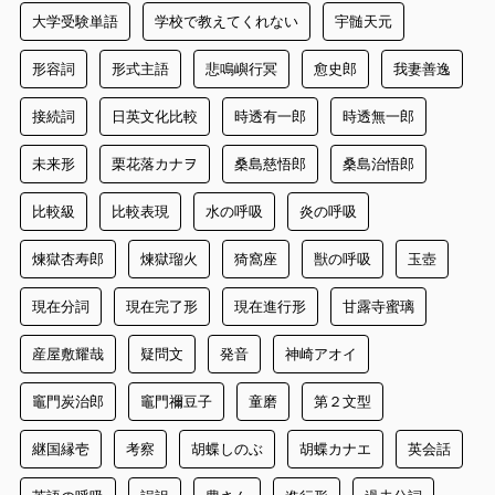
大学受験単語
学校で教えてくれない
宇髄天元
形容詞
形式主語
悲鳴嶼行冥
愈史郎
我妻善逸
接続詞
日英文化比較
時透有一郎
時透無一郎
未来形
栗花落カナヲ
桑島慈悟郎
桑島治悟郎
比較級
比較表現
水の呼吸
炎の呼吸
煉獄杏寿郎
煉獄瑠火
猗窩座
獣の呼吸
玉壺
現在分詞
現在完了形
現在進行形
甘露寺蜜璃
産屋敷耀哉
疑問文
発音
神崎アオイ
竈門炭治郎
竈門禰豆子
童磨
第２文型
継国縁壱
考察
胡蝶しのぶ
胡蝶カナエ
英会話