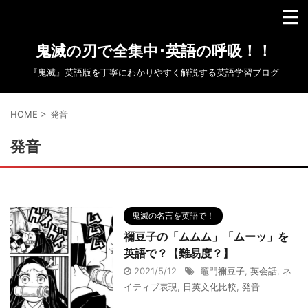
鬼滅の刃で全集中･英語の呼吸！！
『鬼滅』英語版を丁寧にわかりやすく解説する英語学習ブログ
HOME
>
発音
発音
鬼滅の名言を英語で！
禰豆子の「ムムム」「ムーッ」を
英語で？【難易度？】
2021/5/12
竈門禰豆子
,
英会話
,
ネ
イティブ表現
,
日英文化比較
,
発音