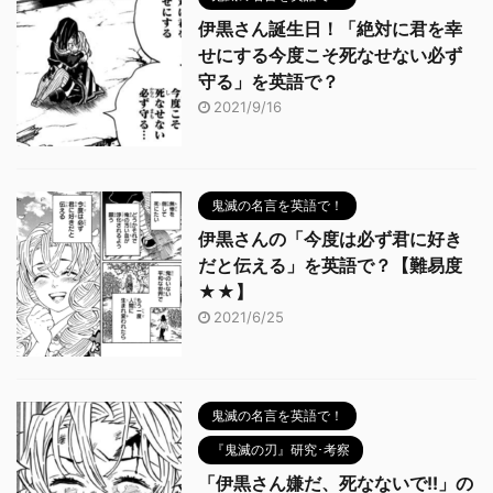
伊黒さん誕生日！「絶対に君を幸
せにする今度こそ死なせない必ず
守る」を英語で？
2021/9/16
鬼滅の名言を英語で！
伊黒さんの「今度は必ず君に好き
だと伝える」を英語で？【難易度
★★】
2021/6/25
鬼滅の名言を英語で！
『鬼滅の刃』研究･考察
「伊黒さん嫌だ、死なないで!!」の