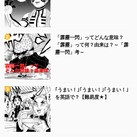
「霹靂一閃」ってどんな意味？
「霹靂」って何？由来は？～「霹
靂一閃」考～
｢うまい！｣｢うまい！｣｢うまい！｣
を英語で？【難易度★】