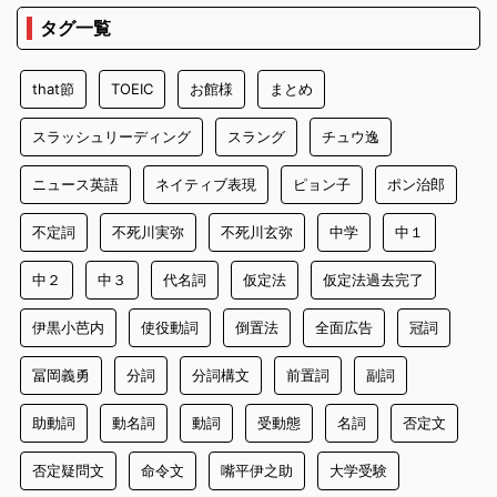
タグ一覧
that節
TOEIC
お館様
まとめ
スラッシュリーディング
スラング
チュウ逸
ニュース英語
ネイティブ表現
ピョン子
ポン治郎
不定詞
不死川実弥
不死川玄弥
中学
中１
中２
中３
代名詞
仮定法
仮定法過去完了
伊黒小芭内
使役動詞
倒置法
全面広告
冠詞
冨岡義勇
分詞
分詞構文
前置詞
副詞
助動詞
動名詞
動詞
受動態
名詞
否定文
否定疑問文
命令文
嘴平伊之助
大学受験