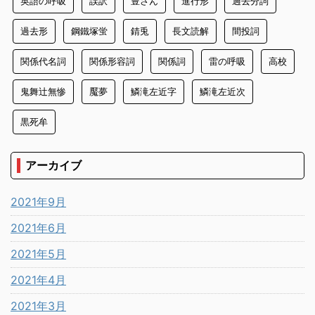
英語の呼吸
誤訳
豊さん
進行形
過去分詞
過去形
鋼鐵塚蛍
錆兎
長文読解
間投詞
関係代名詞
関係形容詞
関係詞
雷の呼吸
高校
鬼舞辻無惨
魘夢
鱗滝左近字
鱗滝左近次
黒死牟
アーカイブ
2021年9月
2021年6月
2021年5月
2021年4月
2021年3月