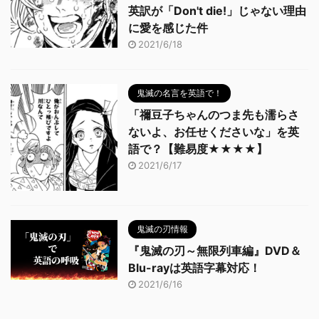
英訳が「Don't die!」じゃない理由
に愛を感じた件
2021/6/18
鬼滅の名言を英語で！
「禰豆子ちゃんのつま先も濡らさ
ないよ、お任せくださいな」を英
語で？【難易度★★★★】
2021/6/17
鬼滅の刃情報
『鬼滅の刃～無限列車編』DVD＆
Blu-rayは英語字幕対応！
2021/6/16