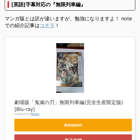
[英語]字幕対応の『無限列車編』
マンガ版とは訳が違いますが、勉強になりますよ！ note
での紹介記事は
コチラ
！
劇場版「鬼滅の刃」無限列車編(完全生産限定版)
[Blu-ray]
created by
Rinker
Amazon