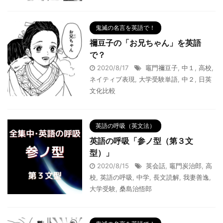
鬼滅の名言を英語で！
禰豆子の「お兄ちゃん」を英語
で？
2020/8/17
竈門禰豆子
,
中１
,
高校
,
ネイティブ表現
,
大学受験単語
,
中２
,
日英
文化比較
英語の呼吸（英文法）
英語の呼吸「参ノ型（第３文
型）」
2020/8/15
英会話
,
竈門炭治郎
,
高
校
,
英語の呼吸
,
中学
,
長文読解
,
我妻善逸
,
大学受験
,
桑島治悟郎