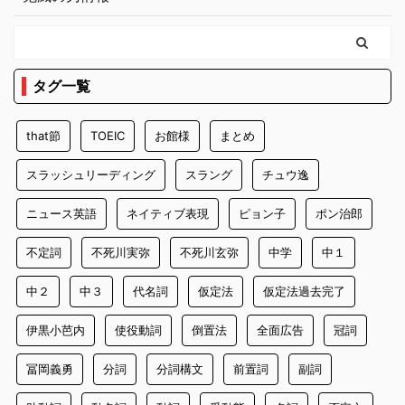
タグ一覧
that節
TOEIC
お館様
まとめ
スラッシュリーディング
スラング
チュウ逸
ニュース英語
ネイティブ表現
ピョン子
ポン治郎
不定詞
不死川実弥
不死川玄弥
中学
中１
中２
中３
代名詞
仮定法
仮定法過去完了
伊黒小芭内
使役動詞
倒置法
全面広告
冠詞
冨岡義勇
分詞
分詞構文
前置詞
副詞