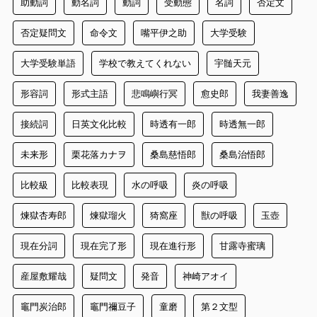
助動詞
動名詞
動詞
受動態
名詞
否定文
否定疑問文
命令文
嘴平伊之助
大学受験
大学受験単語
学校で教えてくれない
宇髄天元
形容詞
形式主語
悲鳴嶼行冥
愈史郎
我妻善逸
接続詞
日英文化比較
時透有一郎
時透無一郎
未来形
栗花落カナヲ
桑島慈悟郎
桑島治悟郎
比較級
比較表現
水の呼吸
炎の呼吸
煉獄杏寿郎
煉獄瑠火
猗窩座
獣の呼吸
玉壺
現在分詞
現在完了形
現在進行形
甘露寺蜜璃
産屋敷耀哉
疑問文
発音
神崎アオイ
竈門炭治郎
竈門禰豆子
童磨
第２文型