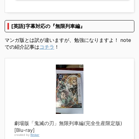
[英語]字幕対応の『無限列車編』
マンガ版とは訳が違いますが、勉強になりますよ！ note
での紹介記事は
コチラ
！
劇場版「鬼滅の刃」無限列車編(完全生産限定版)
[Blu-ray]
created by
Rinker