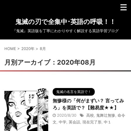
鬼滅の刃で全集中･英語の呼吸！！
『鬼滅』英語版を丁寧にわかりやすく解説する英語学習ブログ
HOME
>
2020年
>
8月
月別アーカイブ：2020年08月
鬼滅の名言を英語で！
無惨様の「何がまずい？ 言ってみ
ろ」を英語で？【難易度★★】
2020/8/30
高校
,
鬼舞辻無惨
,
命令
文
,
中学
,
英会話
,
現在完了形
,
中１