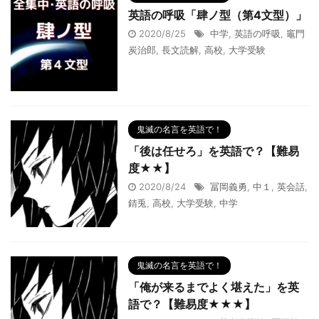
英語の呼吸「肆ノ型（第4文型）」
2020/8/25
中学
,
英語の呼吸
,
竈門
炭治郎
,
長文読解
,
高校
,
大学受験
鬼滅の名言を英語で！
「後は任せろ」を英語で？【難易
度★★】
2020/8/24
冨岡義勇
,
中１
,
英会話
,
錆兎
,
高校
,
大学受験
,
中学
鬼滅の名言を英語で！
「俺が来るまでよく堪えた」を英
語で？【難易度★★★】