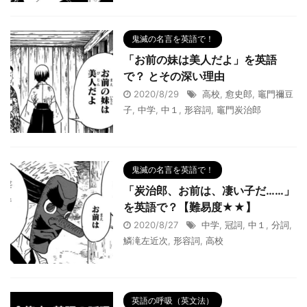
鬼滅の名言を英語で！
「お前の妹は美人だよ」を英語
で？ とその深い理由
2020/8/29
高校
,
愈史郎
,
竈門禰豆
子
,
中学
,
中１
,
形容詞
,
竈門炭治郎
鬼滅の名言を英語で！
「炭治郎、お前は、凄い子だ……」
を英語で？【難易度★★】
2020/8/27
中学
,
冠詞
,
中１
,
分詞
,
鱗滝左近次
,
形容詞
,
高校
英語の呼吸（英文法）