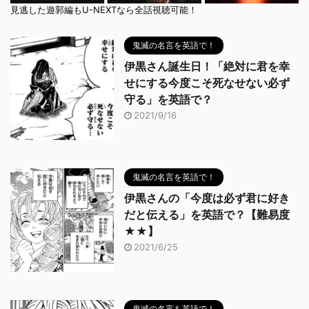
見逃した遊郭編もU-NEXTなら全話視聴可能！
鬼滅の名言を英語で！
伊黒さん誕生日！「絶対に君を幸
せにする今度こそ死なせない必ず
守る」を英語で？
2021/9/16
鬼滅の名言を英語で！
伊黒さんの「今度は必ず君に好き
だと伝える」を英語で？【難易度
★★】
2021/6/25
鬼滅の名言を英語で！