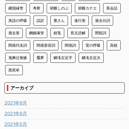
継国縁壱
考察
胡蝶しのぶ
胡蝶カナエ
英会話
英語の呼吸
誤訳
豊さん
進行形
過去分詞
過去形
鋼鐵塚蛍
錆兎
長文読解
間投詞
関係代名詞
関係形容詞
関係詞
雷の呼吸
高校
鬼舞辻無惨
魘夢
鱗滝左近字
鱗滝左近次
黒死牟
アーカイブ
2021年9月
2021年6月
2021年5月