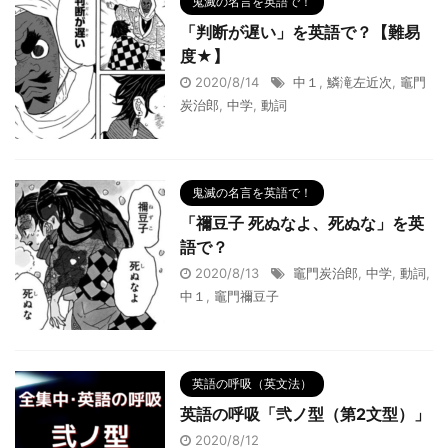
鬼滅の名言を英語で！
「判断が遅い」を英語で？【難易
度★】
2020/8/14
中１
,
鱗滝左近次
,
竈門
炭治郎
,
中学
,
動詞
鬼滅の名言を英語で！
「禰豆子 死ぬなよ、死ぬな」を英
語で？
2020/8/13
竈門炭治郎
,
中学
,
動詞
,
中１
,
竈門禰豆子
英語の呼吸（英文法）
英語の呼吸「弐ノ型（第2文型）」
2020/8/12