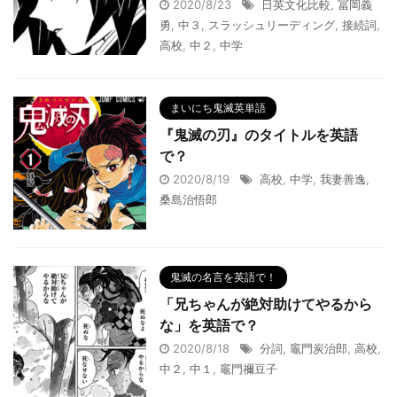
2020/8/23
日英文化比較
,
冨岡義
勇
,
中３
,
スラッシュリーディング
,
接続詞
,
高校
,
中２
,
中学
まいにち鬼滅英単語
『鬼滅の刃』のタイトルを英語
で？
2020/8/19
高校
,
中学
,
我妻善逸
,
桑島治悟郎
鬼滅の名言を英語で！
「兄ちゃんが絶対助けてやるから
な」を英語で？
2020/8/18
分詞
,
竈門炭治郎
,
高校
,
中２
,
中１
,
竈門禰豆子