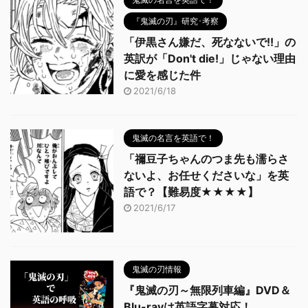
『鬼滅の刃』研究･考察
「伊黒さん嫌だ、死なないで!!」の
英訳が「Don't die!」じゃない理由
に愛を感じた件
2021/6/18
鬼滅の名言を英語で！
「禰豆子ちゃんのつま先も濡らさ
ないよ、お任せくださいな」を英
語で？【難易度★★★★】
2021/6/17
鬼滅の刃情報
『鬼滅の刃～無限列車編』DVD＆
Blu-rayは英語字幕対応！