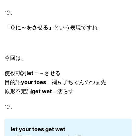
で、
「Ｏに～をさせる」
という表現ですね。
今回は、
使役動詞
let
＝～させる
目的語
your toes
＝禰豆子ちゃんのつま先
原形不定詞
get wet
＝濡らす
で、
let your toes get wet