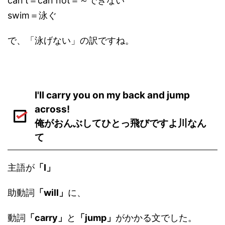
can't＝can not＝～できない
swim＝泳ぐ
で、「泳げない」の訳ですね。
I'll carry you on my back and jump
across!
俺がおんぶしてひとっ飛びですよ川なん
て
主語が
「I」
助動詞
「will」
に、
動詞
「carry」
と
「jump」
がかかる文でした。