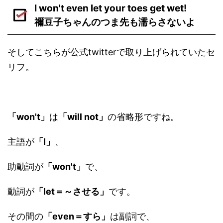
I won't even let your toes get wet!
禰豆子ちゃんのつま先も濡らさないよ
そしてこちらが公式twitterで取り上げられていたセ
リフ。
「won't」
は
「will not」
の省略形ですね。
主語が
「I」
、
助動詞が
「won't」
で、
動詞が
「let＝～させる」
です。
その間の
「even＝すら」
は副詞で、