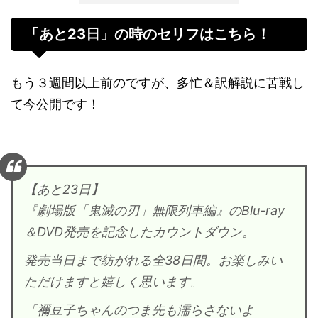
「あと23日」の時のセリフはこちら！
もう３週間以上前のですが、多忙＆訳解説に苦戦し
て今公開です！
【あと23日】
『劇場版「鬼滅の刃」無限列車編』のBlu-ray
＆DVD発売を記念したカウントダウン。
発売当日まで紡がれる全38日間。お楽しみい
ただけますと嬉しく思います。
「禰󠄀豆子ちゃんのつま先も濡らさないよ