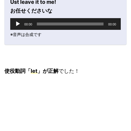
プ
Ust leave it to me!
レ
お任せくださいな
ー
ヤ
音
00:00
00:00
ー
声
プ
※音声は合成です
レ
ー
ヤ
ー
使役動詞「
let
」が正解
でした！