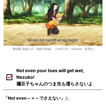
『劇場版 鬼滅の刃～無限列車編』（ANIPLEX・ufotable・集英社）
Not even your toes will get wet,
Nezuko!
禰豆子ちゃんのつま先も濡らさないよ
「Not even～＝～でさえない」
と、