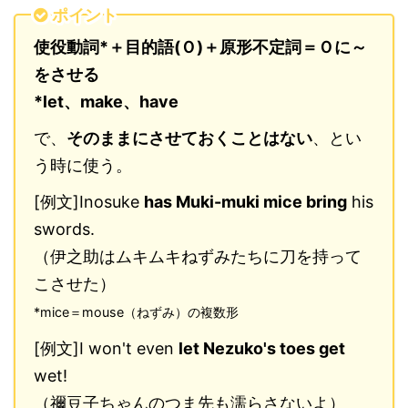
ポイント
使役動詞*＋目的語(Ｏ)＋原形不定詞＝Ｏに～
をさせる
*let、make、have
で、
そのままにさせておくことはない
、とい
う時に使う。
[例文]Inosuke
has Muki-muki mice bring
his
swords.
（伊之助はムキムキねずみたちに刀を持って
こさせた）
*mice＝mouse（ねずみ）の複数形
[例文]I won't even
let Nezuko's toes get
wet!
（禰豆子ちゃんのつま先も濡らさないよ）