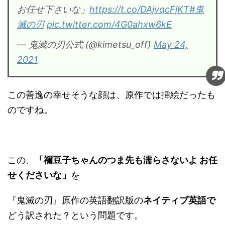
お任せ下さいな」
https://t.co/DAjvqcFjKT
#鬼
滅の刃
pic.twitter.com/4G0ahxw6kE
— 鬼滅の刃公式 (@kimetsu_off)
May 24,
2021
この善逸の幸せそうな顔は、原作では挿絵だったも
のですね。
この、
「禰豆子ちゃんのつま先も濡らさないよ お任
せくださいな」
を
『鬼滅の刃』原作の英語翻訳版の
ネイティブ英語で
どう訳された？という問題です。