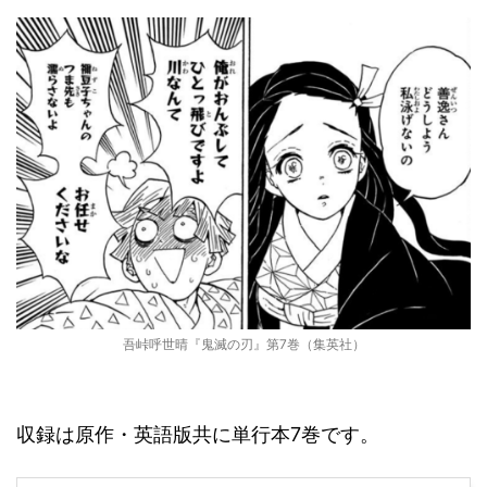
吾峠呼世晴『鬼滅の刃』第7巻（集英社）
収録は原作・英語版共に単行本7巻です。