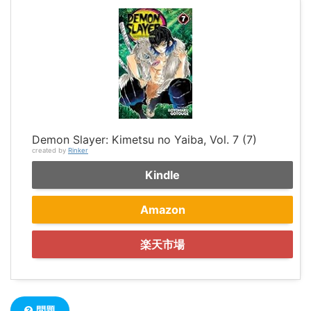
Demon Slayer: Kimetsu no Yaiba, Vol. 7 (7)
created by
Rinker
Kindle
Amazon
楽天市場
問題