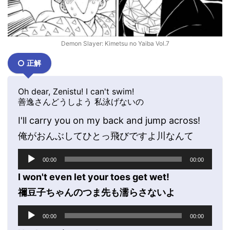
Demon Slayer: Kimetsu no Yaiba Vol.7
正解
Oh dear, Zenistu! I can't swim!
善逸さんどうしよう 私泳げないの
I'll carry you on my back and jump across!
俺がおんぶしてひとっ飛びですよ川なんて
音
00:00
00:00
声
プ
I won't even let your toes get wet!
レ
禰豆子ちゃんのつま先も濡らさないよ
ー
ヤ
音
00:00
00:00
ー
声