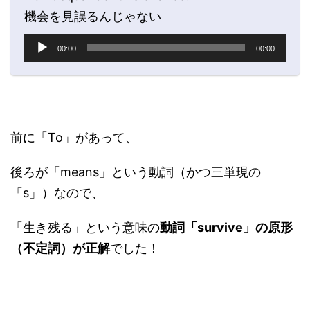
レ
機会を見誤るんじゃない
ー
ヤ
音
00:00
00:00
ー
声
プ
レ
ー
ヤ
ー
前に「To」があって、
後ろが「means」という動詞（かつ三単現の
「s」）なので、
「生き残る」という意味の
動詞「survive」の原形
（不定詞）が正解
でした！