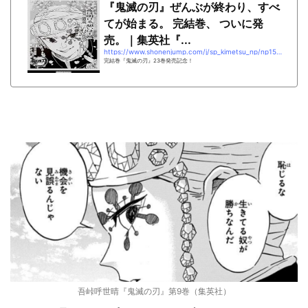
『鬼滅の刃』ぜんぶが終わり、すべ
てが始まる。 完結巻、 ついに発
売。｜集英社『...
https://www.shonenjump.com/j/sp_kimetsu_np/np15.html
完結巻『鬼滅の刃』23巻発売記念！
吾峠呼世晴『鬼滅の刃』第9巻（集英社）