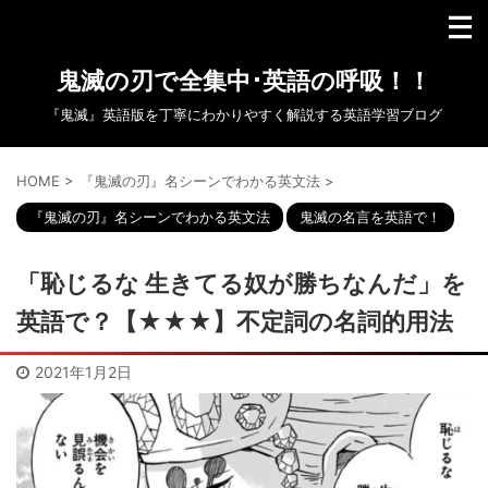
鬼滅の刃で全集中･英語の呼吸！！
『鬼滅』英語版を丁寧にわかりやすく解説する英語学習ブログ
HOME
>
『鬼滅の刃』名シーンでわかる英文法
>
『鬼滅の刃』名シーンでわかる英文法
鬼滅の名言を英語で！
「恥じるな 生きてる奴が勝ちなんだ」を
英語で？【★★★】不定詞の名詞的用法
2021年1月2日