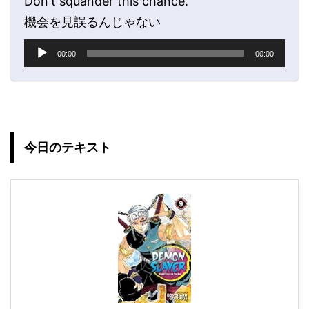
プ
Don't squander this chance.
レ
機会を見誤るんじゃない
ー
ヤ
音
00:00
00:00
ー
声
プ
レ
ー
ヤ
ー
今日のテキスト