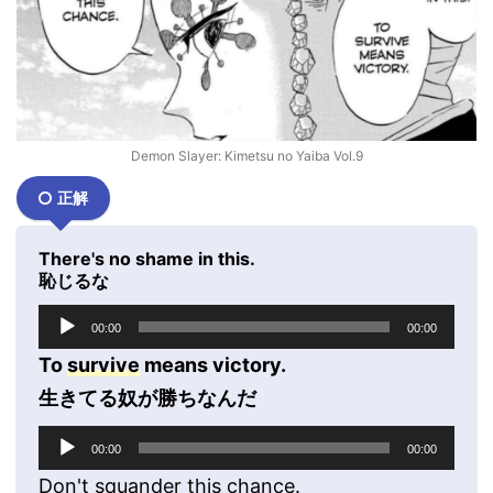
Demon Slayer: Kimetsu no Yaiba Vol.9
正解
There's no shame in this.
恥じるな
音
00:00
00:00
声
プ
To
survive
means victory.
レ
生きてる奴が勝ちなんだ
ー
ヤ
音
00:00
00:00
ー
声
プ
Don't squander this chance.