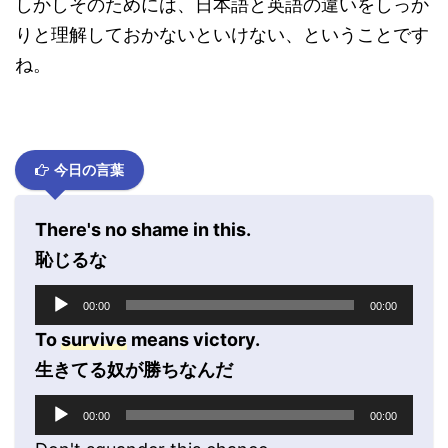
しかしそのためには、日本語と英語の違いをしっか
りと理解しておかないといけない、ということです
ね。
今日の言葉
There's no shame in this.
恥じるな
音
00:00
00:00
声
プ
To
survive
means victory.
レ
生きてる奴が勝ちなんだ
ー
ヤ
音
00:00
00:00
ー
声