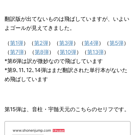
翻訳版が出てないものは飛ばしていますが、いよい
よゴールが見えてきました。
（
第1弾
）（
第2弾
）（
第3弾
）（
第4弾
）（
第5弾
）
（
第7弾
）（
第8弾
）（
第10弾
）（
第13弾
）
*第6弾は訳が微妙なので飛ばしています
*第9､11､12､14弾はまだ翻訳された単行本がないた
め飛ばしています
第15弾は、音柱・宇髄天元のこちらのセリフです。
www.shonenjump.com
1 Pocket