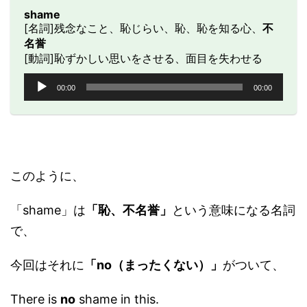
shame
[名詞]残念なこと、恥じらい、恥、恥を知る心、
不
名誉
[動詞]恥ずかしい思いをさせる、面目を失わせる
音
00:00
00:00
声
プ
レ
ー
ヤ
ー
このように、
「shame」は
「恥、不名誉」
という意味になる名詞
で、
今回はそれに
「no（まったくない）」
がついて、
There is
no
shame in this.