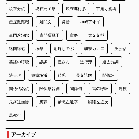
現在分詞
現在完了形
現在進行形
甘露寺蜜璃
産屋敷耀哉
疑問文
発音
神崎アオイ
竈門炭治郎
竈門禰豆子
童磨
第２文型
継国縁壱
考察
胡蝶しのぶ
胡蝶カナエ
英会話
英語の呼吸
誤訳
豊さん
進行形
過去分詞
過去形
鋼鐵塚蛍
錆兎
長文読解
間投詞
関係代名詞
関係形容詞
関係詞
雷の呼吸
高校
鬼舞辻無惨
魘夢
鱗滝左近字
鱗滝左近次
黒死牟
アーカイブ