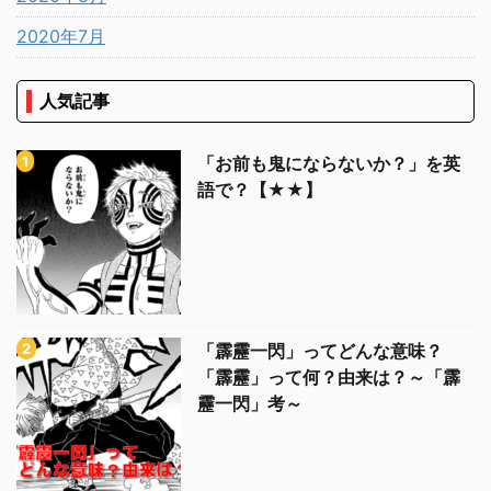
2020年7月
人気記事
「お前も鬼にならないか？」を英
語で？【★★】
「霹靂一閃」ってどんな意味？
「霹靂」って何？由来は？～「霹
靂一閃」考～