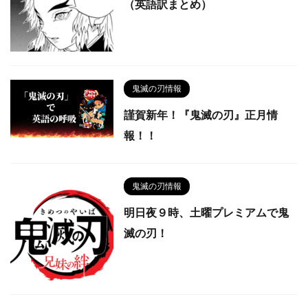
（英語訳まとめ）
鬼滅の刃情報
謹賀新年！『鬼滅の刃』正月情
報！！
鬼滅の刃情報
明日夜９時、土曜プレミアムで鬼
滅の刃！