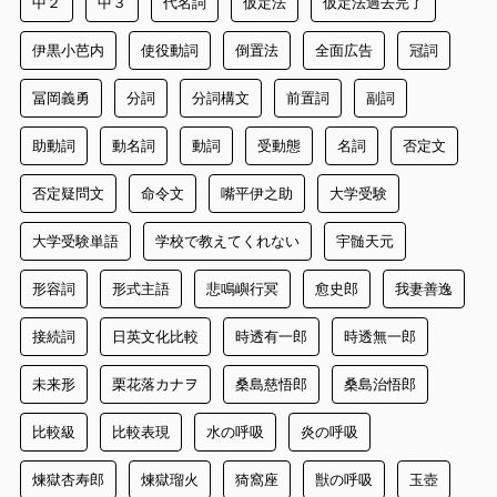
中２
中３
代名詞
仮定法
仮定法過去完了
伊黒小芭内
使役動詞
倒置法
全面広告
冠詞
冨岡義勇
分詞
分詞構文
前置詞
副詞
助動詞
動名詞
動詞
受動態
名詞
否定文
否定疑問文
命令文
嘴平伊之助
大学受験
大学受験単語
学校で教えてくれない
宇髄天元
形容詞
形式主語
悲鳴嶼行冥
愈史郎
我妻善逸
接続詞
日英文化比較
時透有一郎
時透無一郎
未来形
栗花落カナヲ
桑島慈悟郎
桑島治悟郎
比較級
比較表現
水の呼吸
炎の呼吸
煉獄杏寿郎
煉獄瑠火
猗窩座
獣の呼吸
玉壺