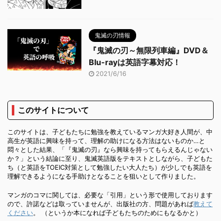
鬼滅の刃情報
『鬼滅の刃～無限列車編』DVD＆
Blu-rayは英語字幕対応！
2021/6/16
このサイトについて
このサイトは、子どもたちに勉強を教えているマンガ大好き人間が、中
高生が英語に興味を持って、理解の助けになる方法はないものか…と
悶々とした結果、「『鬼滅の刃』なら興味を持ってもらえるんじゃない
か？」という結論に至り、鬼滅英語版をテキストとしながら、子どもた
ち（と英語をTOEIC対策として勉強したい大人たち）が少しでも英語を
理解できるようになる手助けとなることを狙いとして作りました。
マンガのコマに関しては、必要な「引用」という形で使用しております
ので、許諾などは取っていませんが、出版社の方、問題があれば
教えて
ください
。 （というか本になれば子どもたちのためにもなるかと）