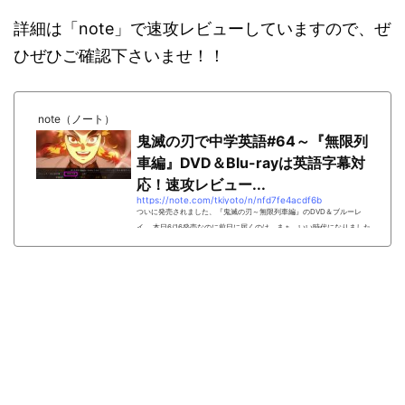
詳細は「note」で速攻レビューしていますので、ぜ
ひぜひご確認下さいませ！！
note（ノート）
鬼滅の刃で中学英語#64～『無限列
車編』DVD＆Blu-rayは英語字幕対
応！速攻レビュー...
https://note.com/tkiyoto/n/nfd7fe4acdf6b
ついに発売されました、『鬼滅の刃～無限列車編』のDVD＆ブルーレ
イ。 本日6/16発売なのに前日に届くのは、まぁ、いい時代になりました
よね。 劇場版「鬼滅の刃」無限列車編(完全生産限定版) www.amazon.c
o.jp 7,300円(2021年06月16日 03:25時点詳しくはこちら) Amazon.co.j
pで購入する 「ワタシ、散歩に行きたい」とアピールする（２時間前に
行った上に、外は雨なんですけどね）愛犬の妨害工作に負けず、早速奥
さんと見ましたよ。 ディスク