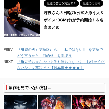
鬼滅の名言を英語で！
鬼滅の刃情報
煉獄さんの日輪刀(公式＆原寸大＆
ボイス･BGM付)が予約開始！＆名
言まとめ
PREV
『鬼滅の刃』英語版から、「私ではない!!」を英語で
どう言うかと「目的格」を学ぼう
NEXT
「禰豆子ちゃんのつま先も濡らさないよ、お任せくだ
さいな」を英語で？【難易度★★★★】
原作を見ていない方は…