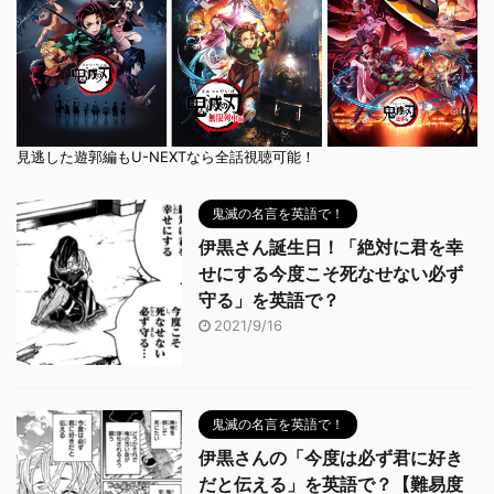
見逃した遊郭編もU-NEXTなら全話視聴可能！
鬼滅の名言を英語で！
伊黒さん誕生日！「絶対に君を幸
せにする今度こそ死なせない必ず
守る」を英語で？
2021/9/16
鬼滅の名言を英語で！
伊黒さんの「今度は必ず君に好き
だと伝える」を英語で？【難易度