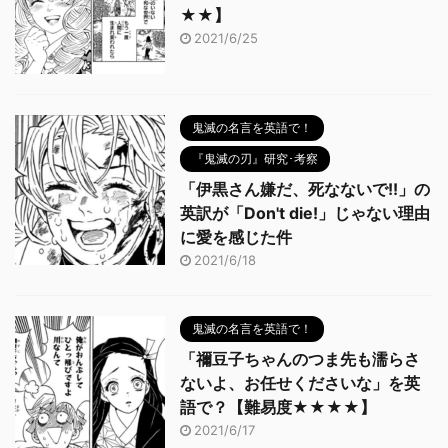
★★】
2021/6/25
鬼滅の名言を英語で！
『鬼滅の刃』研究･考察
「伊黒さん嫌だ、死なないで!!」の
英訳が「Don't die!」じゃない理由
に愛を感じた件
2021/6/18
鬼滅の名言を英語で！
「禰豆子ちゃんのつま先も濡らさ
ないよ、お任せくださいな」を英
語で？【難易度★★★★】
2021/6/17