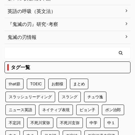
英語の呼吸（英文法）
『鬼滅の刃』研究･考察
鬼滅の刃情報
タグ一覧
that節
TOEIC
お館様
まとめ
スラッシュリーディング
スラング
チュウ逸
ニュース英語
ネイティブ表現
ピョン子
ポン治郎
不定詞
不死川実弥
不死川玄弥
中学
中１