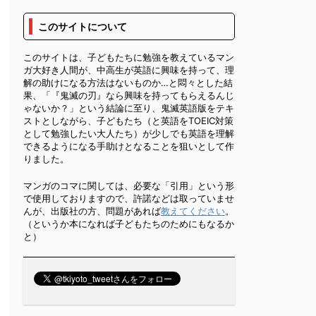
このサイトについて
このサイトは、子どもたちに勉強を教えているマン
ガ大好き人間が、中高生が英語に興味を持って、理
解の助けになる方法はないものか…と悶々とした結
果、「『鬼滅の刃』なら興味を持ってもらえるんじ
ゃないか？」という結論に至り、鬼滅英語版をテキ
ストとしながら、子どもたち（と英語をTOEIC対策
として勉強したい大人たち）が少しでも英語を理解
できるようになる手助けとなることを狙いとして作
りました。
マンガのコマに関しては、必要な「引用」という形
で使用しておりますので、許諾などは取っていませ
んが、出版社の方、問題があれば
教えてください
。
（というか本になれば子どもたちのためにもなるか
と）