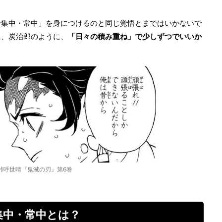
全集中・常中」を身につけるのと同じ覚悟とまではいかないで
に、炭治郎のように、
「日々の積み重ね」で少しずつでいいか
峠呼世晴『鬼滅の刃』第6巻
集中・常中とは？