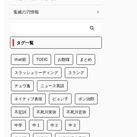
鬼滅の刃情報
タグ一覧
that節
TOEIC
お館様
まとめ
スラッシュリーディング
スラング
チュウ逸
ニュース英語
ネイティブ表現
ピョン子
ポン治郎
不定詞
不死川実弥
不死川玄弥
中学
中１
中２
中３