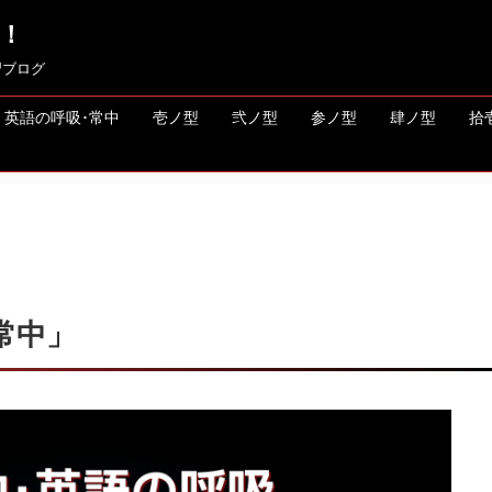
！
習ブログ
英語の呼吸･常中
壱ノ型
弐ノ型
参ノ型
肆ノ型
拾
常中」