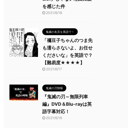
を感じた件
2021/6/18
鬼滅の名言を英語で！
「禰豆子ちゃんのつま先
も濡らさないよ、お任せ
くださいな」を英語で？
【難易度★★★★】
2021/6/17
鬼滅の刃情報
『鬼滅の刃～無限列車
編』DVD＆Blu-rayは英
語字幕対応！
2021/6/16