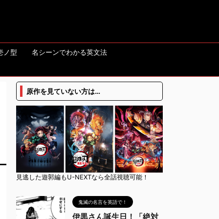
壱ノ型
名シーンでわかる英文法
原作を見ていない方は…
見逃した遊郭編もU-NEXTなら全話視聴可能！
鬼滅の名言を英語で！
伊黒さん誕生日！「絶対