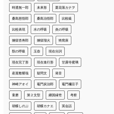
時透無一郎
未来形
栗花落カナヲ
桑島慈悟郎
桑島治悟郎
比較級
比較表現
水の呼吸
炎の呼吸
煉獄杏寿郎
煉獄瑠火
猗窩座
獣の呼吸
玉壺
現在分詞
現在完了形
現在進行形
甘露寺蜜璃
産屋敷耀哉
疑問文
発音
神崎アオイ
竈門炭治郎
竈門禰豆子
童磨
第２文型
継国縁壱
考察
胡蝶しのぶ
胡蝶カナエ
英会話