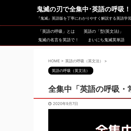
鬼滅の刃で全集中･英語の呼吸！
『鬼滅』英語版を丁寧にわかりやすく解説する英語学
「英語の呼吸」とは
英語の「型(英文法)」
鬼滅の名言を英語で！
まいにち鬼滅英単語
HOME
>
英語の呼吸（英文法）
>
英語の呼吸（英文法）
全集中「英語の呼吸・
2020年9月7日