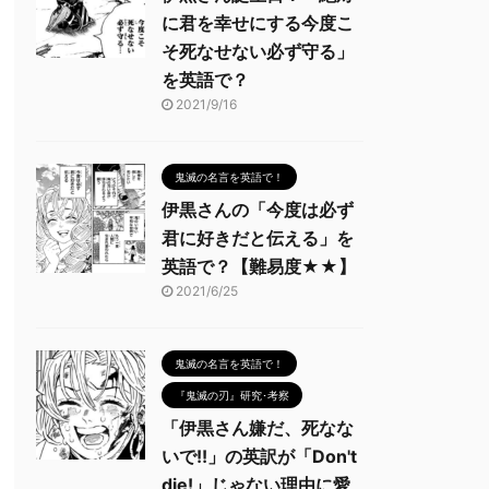
に君を幸せにする今度こ
そ死なせない必ず守る」
を英語で？
2021/9/16
鬼滅の名言を英語で！
伊黒さんの「今度は必ず
君に好きだと伝える」を
英語で？【難易度★★】
2021/6/25
鬼滅の名言を英語で！
『鬼滅の刃』研究･考察
「伊黒さん嫌だ、死なな
いで!!」の英訳が「Don't
die!」じゃない理由に愛