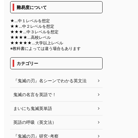
難易度について
★…中１レベルを想定
★★…中２レベルを想定
★★★…中３レベルを想定
★★★★…高校レベル
★★★★★…大学以上レベル
※教科書によっては違う場合もあります
カテゴリー
『鬼滅の刃』名シーンでわかる英文法
鬼滅の名言を英語で！
まいにち鬼滅英単語
英語の呼吸（英文法）
『鬼滅の刃』研究･考察