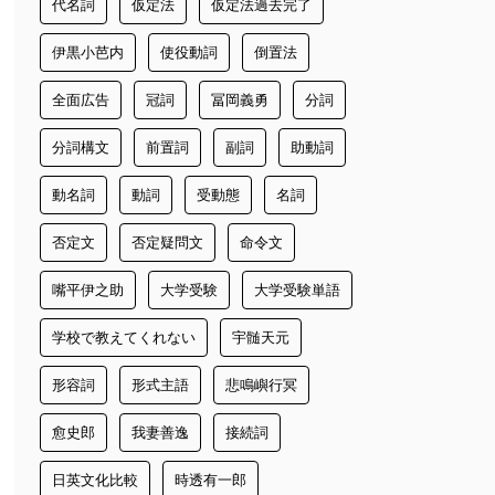
代名詞
仮定法
仮定法過去完了
伊黒小芭内
使役動詞
倒置法
全面広告
冠詞
冨岡義勇
分詞
分詞構文
前置詞
副詞
助動詞
動名詞
動詞
受動態
名詞
否定文
否定疑問文
命令文
嘴平伊之助
大学受験
大学受験単語
学校で教えてくれない
宇髄天元
形容詞
形式主語
悲鳴嶼行冥
愈史郎
我妻善逸
接続詞
日英文化比較
時透有一郎