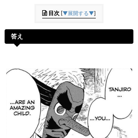
目次
[
▼展開する▼
]
答え