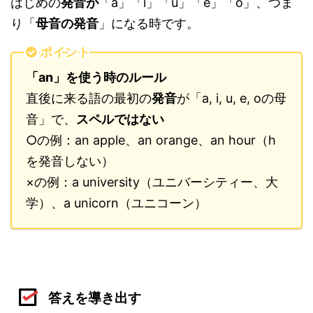
はじめの
発音が
「a」「i」「u」「e」「o」、つま
り「
母音の発音
」になる時です。
ポイント
「an」を使う時のルール
直後に来る語の最初の
発音
が「a, i, u, e, oの母
音」で、
スペルではない
○の例：an apple、an orange、an hour（h
を発音しない）
×の例：a university（ユニバーシティー、大
学）、a unicorn（ユニコーン）
答えを導き出す