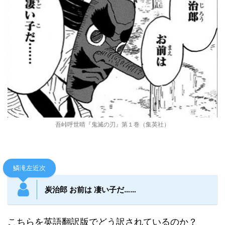
吾峠呼世晴『鬼滅の刃』第１巻（集英社）
鱗滝左近次
炭治郎 お前は 凄い子だ……
こちらを英語翻訳版でどう訳されているのか？