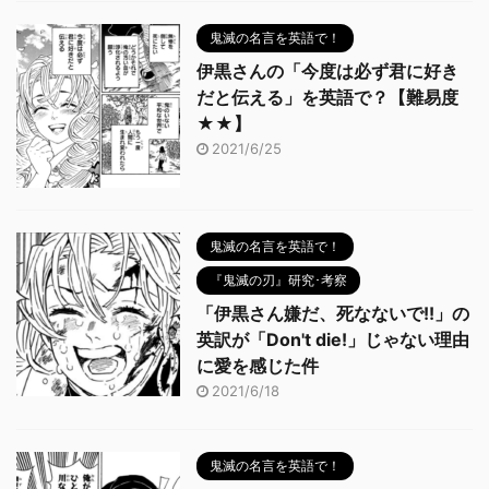
鬼滅の名言を英語で！
伊黒さんの「今度は必ず君に好き
だと伝える」を英語で？【難易度
★★】
2021/6/25
鬼滅の名言を英語で！
『鬼滅の刃』研究･考察
「伊黒さん嫌だ、死なないで!!」の
英訳が「Don't die!」じゃない理由
に愛を感じた件
2021/6/18
鬼滅の名言を英語で！