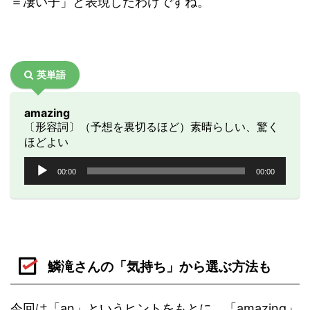
＝凄い子」と表現したわけですね。
英単語
amazing
〔形容詞〕（予想を裏切るほど）素晴らしい、驚く
ほどよい
音
00:00
00:00
声
プ
レ
ー
ヤ
ー
鱗滝さんの「気持ち」から選ぶ方法も
今回は「an」というヒントをもとに、「amazing」