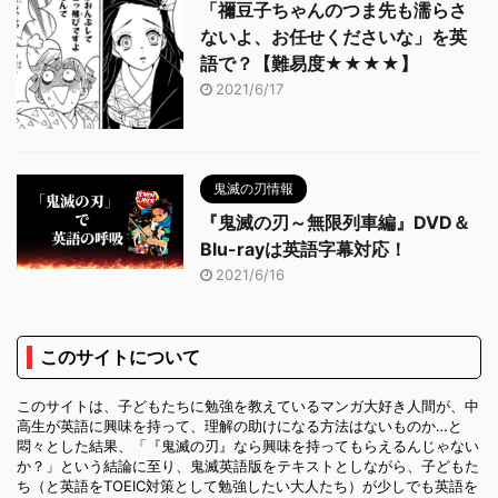
「禰豆子ちゃんのつま先も濡らさ
ないよ、お任せくださいな」を英
語で？【難易度★★★★】
2021/6/17
鬼滅の刃情報
『鬼滅の刃～無限列車編』DVD＆
Blu-rayは英語字幕対応！
2021/6/16
このサイトについて
このサイトは、子どもたちに勉強を教えているマンガ大好き人間が、中
高生が英語に興味を持って、理解の助けになる方法はないものか…と
悶々とした結果、「『鬼滅の刃』なら興味を持ってもらえるんじゃない
か？」という結論に至り、鬼滅英語版をテキストとしながら、子どもた
ち（と英語をTOEIC対策として勉強したい大人たち）が少しでも英語を