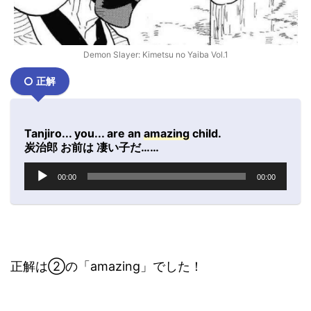
Demon Slayer: Kimetsu no Yaiba Vol.1
正解
Tanjiro... you... are an
amazing
child.
炭治郎 お前は 凄い子だ……
音
00:00
00:00
声
プ
レ
ー
ヤ
ー
正解は②の「amazing」でした！