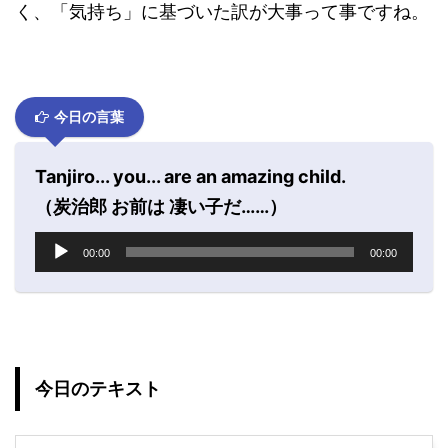
く、「気持ち」に基づいた訳が大事って事ですね。
今日の言葉
Tanjiro... you... are an amazing child.
（炭治郎 お前は 凄い子だ……）
音
00:00
00:00
声
プ
レ
ー
ヤ
ー
今日のテキスト