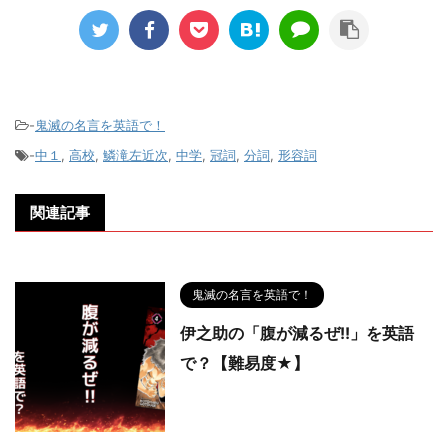
-
鬼滅の名言を英語で！
-
中１
,
高校
,
鱗滝左近次
,
中学
,
冠詞
,
分詞
,
形容詞
関連記事
鬼滅の名言を英語で！
伊之助の「腹が減るぜ!!」を英語
で？【難易度★】