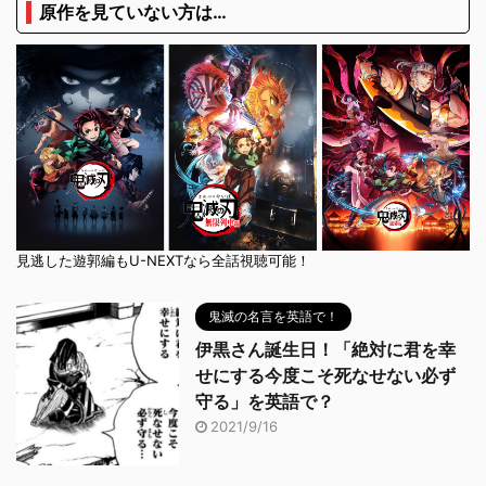
原作を見ていない方は…
見逃した遊郭編もU-NEXTなら全話視聴可能！
鬼滅の名言を英語で！
伊黒さん誕生日！「絶対に君を幸
せにする今度こそ死なせない必ず
守る」を英語で？
2021/9/16