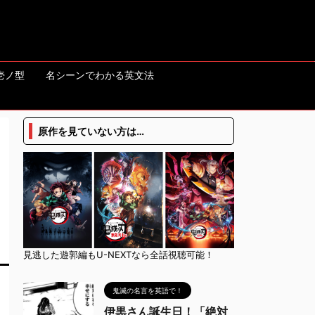
壱ノ型
名シーンでわかる英文法
原作を見ていない方は…
見逃した遊郭編もU-NEXTなら全話視聴可能！
鬼滅の名言を英語で！
伊黒さん誕生日！「絶対