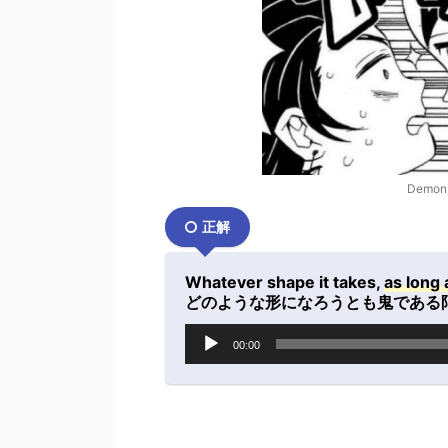
Demon S
正解
Whatever shape it takes,
as long 
どのような形になろうとも鬼である
音
00:00
声
プ
レ
ー
ヤ