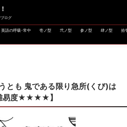
！
習ブログ
英語の呼吸･常中
壱ノ型
弐ノ型
参ノ型
肆ノ型
拾
とも 鬼である限り急所(くび)は
難易度★★★★】