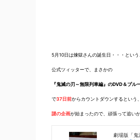
5月10日は煉獄さんの誕生日・・・とい
公式ツィッターで、まさかの
『鬼滅の刃～無限列車編』のDVD＆ブル
で
37日前
からカウントダウンするという
謎の企画
が始まったので、頑張って追い
劇場版「鬼滅