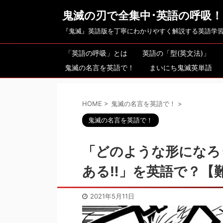
鬼滅の刃で全集中･英語の呼吸！
『鬼滅』英語版を丁寧にわかりやすく解説する英語学
「英語の呼吸」とは
英語の「型(英文法)」
鬼滅の名言を英語で！
まいにち鬼滅英単語
HOME
>
鬼滅の名言を英語で！
>
鬼滅の名言を英語で！
「どのような形になろう
ある‼︎」を英語で？【
2021年5月11日