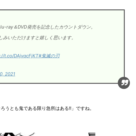
u-ray＆DVD発売を記念したカウントダウン。
楽しみいただけますと嬉しく思います。
://t.co/DAjvqcFjKT
#鬼滅の刃
0, 2021
ろうとも鬼である限り急所はある!!」ですね。