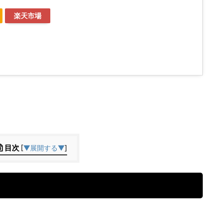
楽天市場
目次
[
▼展開する▼
]
。