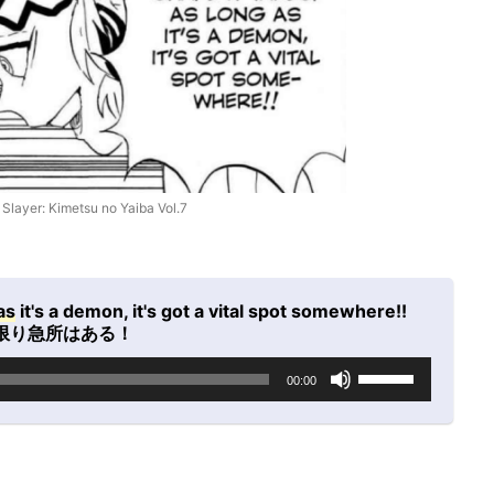
layer: Kimetsu no Yaiba Vol.7
as
it's a demon, it's got a vital spot somewhere!!
限り急所はある！
ボ
00:00
リ
ュ
ー
ム
調