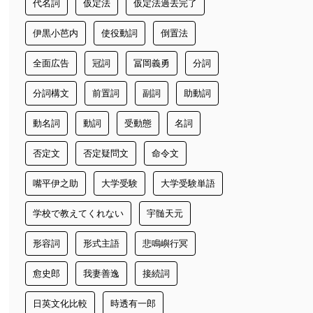
代名詞
仮定法
仮定法過去完了
伊黒小芭内
使役動詞
倒置法
全面広告
冠詞
冨岡義勇
分詞
分詞構文
前置詞
副詞
助動詞
動名詞
動詞
受動態
名詞
否定文
否定疑問文
命令文
嘴平伊之助
大学受験
大学受験単語
学校で教えてくれない
宇髄天元
形容詞
形式主語
悲鳴嶼行冥
愈史郎
我妻善逸
接続詞
日英文化比較
時透有一郎