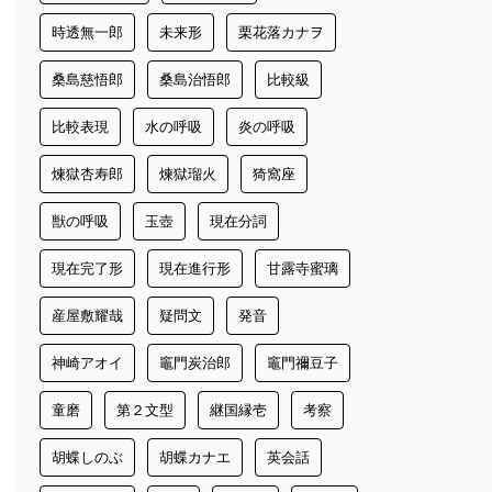
時透無一郎
未来形
栗花落カナヲ
桑島慈悟郎
桑島治悟郎
比較級
比較表現
水の呼吸
炎の呼吸
煉獄杏寿郎
煉獄瑠火
猗窩座
獣の呼吸
玉壺
現在分詞
現在完了形
現在進行形
甘露寺蜜璃
産屋敷耀哉
疑問文
発音
神崎アオイ
竈門炭治郎
竈門禰豆子
童磨
第２文型
継国縁壱
考察
胡蝶しのぶ
胡蝶カナエ
英会話