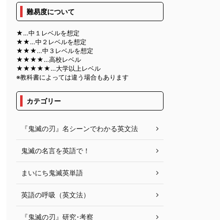
難易度について
★…中１レベルを想定
★★…中２レベルを想定
★★★…中３レベルを想定
★★★★…高校レベル
★★★★★…大学以上レベル
※教科書によっては違う場合もあります
カテゴリー
『鬼滅の刃』名シーンでわかる英文法
鬼滅の名言を英語で！
まいにち鬼滅英単語
英語の呼吸（英文法）
『鬼滅の刃』研究･考察