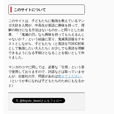
このサイトについて
このサイトは、子どもたちに勉強を教えているマン
ガ大好き人間が、中高生が英語に興味を持って、理
解の助けになる方法はないものか…と悶々とした結
果、「『鬼滅の刃』なら興味を持ってもらえるんじ
ゃないか？」という結論に至り、鬼滅英語版をテキ
ストとしながら、子どもたち（と英語をTOEIC対策
として勉強したい大人たち）が少しでも英語を理解
できるようになる手助けとなることを狙いとして作
りました。
マンガのコマに関しては、必要な「引用」という形
で使用しておりますので、許諾などは取っていませ
んが、出版社の方、問題があれば
教えてください
。
（というか本になれば子どもたちのためにもなるか
と）