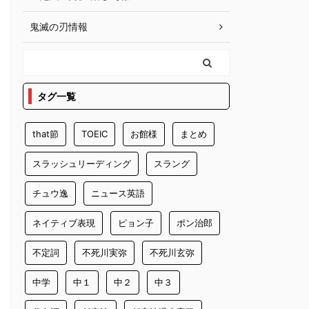
鬼滅の刃情報
タグ一覧
that節
TOEIC
お館様
まとめ
スラッシュリーディング
スラング
チュウ逸
ニュース英語
ネイティブ表現
ピョン子
ポン治郎
不定詞
不死川実弥
不死川玄弥
中学
中１
中２
中３