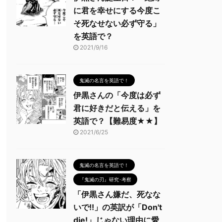
に君を幸せにする今度こ
そ死なせない必ず守る」
を英語で？
2021/9/16
鬼滅の名言を英語で！
伊黒さんの「今度は必ず
君に好きだと伝える」を
英語で？【難易度★★】
2021/6/25
鬼滅の名言を英語で！
『鬼滅の刃』研究･考察
「伊黒さん嫌だ、死なな
いで!!」の英訳が「Don't
die!」じゃない理由に愛