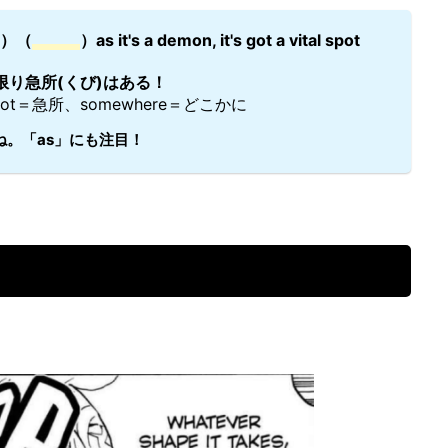
）（
）as it's a demon, it's got a vital spot
り急所(くび)はある！
spot＝急所、somewhere＝どこかに
。「as」にも注目！