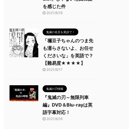
を感じた件
2021/6/18
鬼滅の名言を英語で！
「禰豆子ちゃんのつま先
も濡らさないよ、お任せ
くださいな」を英語で？
【難易度★★★★】
2021/6/17
鬼滅の刃情報
『鬼滅の刃～無限列車
編』DVD＆Blu-rayは英
語字幕対応！
2021/6/16