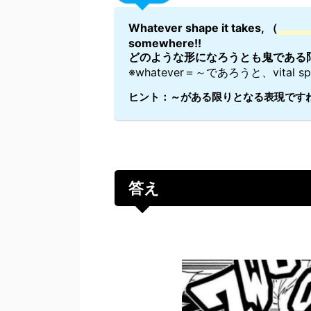
Whatever shape it takes, （
somewhere!!
どのような形になろうとも鬼である限
※whatever＝～であろうと、vital 
ヒント：～がある限りとなる表現ですね
答え