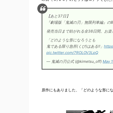
【あと37日】
『劇場版「鬼滅の刃」無限列車編』のBl
発売当日まで紡がれる全38日間。お
「どのような形になろうとも
鬼である限り急所(くび)はある‼︎」
https
pic.twitter.com/7ROLOV3LpQ
— 鬼滅の刃公式 (@kimetsu_off)
May 1
原作にもありました、「どのような形にな