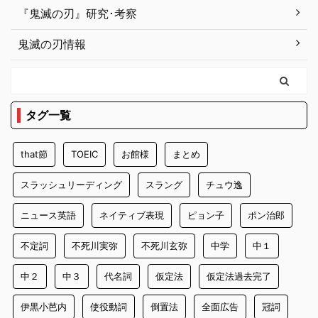
『鬼滅の刃』研究･考察
鬼滅の刃情報
タグ一覧
that節
TOEIC
お館様
まとめ
スラッシュリーディング
スラング
チュウ逸
ニュース英語
ネイティブ表現
ピョン子
ポン治郎
不定詞
不死川実弥
不死川玄弥
中学
中１
中２
中３
代名詞
仮定法
仮定法過去完了
伊黒小芭内
使役動詞
倒置法
全面広告
冠詞