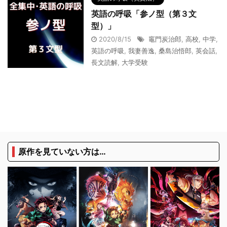
英語の呼吸「参ノ型（第３文
型）」
2020/8/15
竈門炭治郎
,
高校
,
中学
,
英語の呼吸
,
我妻善逸
,
桑島治悟郎
,
英会話
,
長文読解
,
大学受験
原作を見ていない方は…