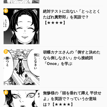
絶対テストに出ない「とっととく
たばれ糞野郎」を英語で？
【★★★★】
胡蝶カナエさんの「倒すと決めた
なら倒しなさい」から接続詞
「Once」を学ぶ
無惨様の「頭を垂れて蹲え 平伏せ
よ」を英語で？っていうか意味
は？【★★★★】