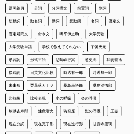
冨岡義勇
分詞
分詞構文
前置詞
副詞
助動詞
動名詞
動詞
受動態
名詞
否定文
否定疑問文
命令文
嘴平伊之助
大学受験
大学受験単語
学校で教えてくれない
宇髄天元
形容詞
形式主語
悲鳴嶼行冥
愈史郎
我妻善逸
接続詞
日英文化比較
時透有一郎
時透無一郎
未来形
栗花落カナヲ
桑島慈悟郎
桑島治悟郎
比較級
比較表現
水の呼吸
炎の呼吸
煉獄杏寿郎
煉獄瑠火
猗窩座
獣の呼吸
玉壺
現在分詞
現在完了形
現在進行形
甘露寺蜜璃