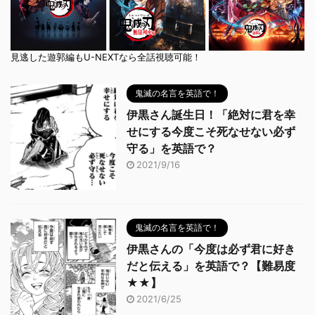
見逃した遊郭編もU-NEXTなら全話視聴可能！
鬼滅の名言を英語で！
伊黒さん誕生日！「絶対に君を幸
せにする今度こそ死なせない必ず
守る」を英語で？
2021/9/16
鬼滅の名言を英語で！
伊黒さんの「今度は必ず君に好き
だと伝える」を英語で？【難易度
★★】
2021/6/25