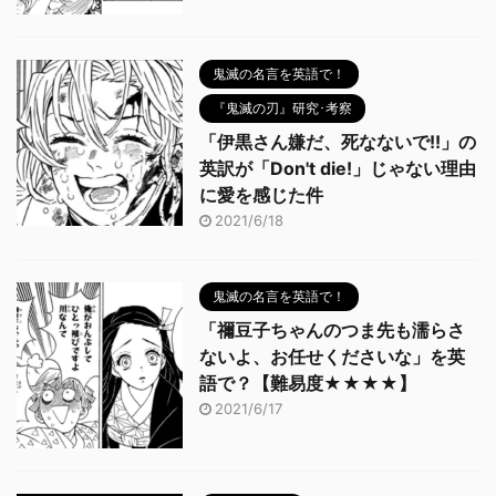
鬼滅の名言を英語で！
『鬼滅の刃』研究･考察
「伊黒さん嫌だ、死なないで!!」の
英訳が「Don't die!」じゃない理由
に愛を感じた件
2021/6/18
鬼滅の名言を英語で！
「禰豆子ちゃんのつま先も濡らさ
ないよ、お任せくださいな」を英
語で？【難易度★★★★】
2021/6/17