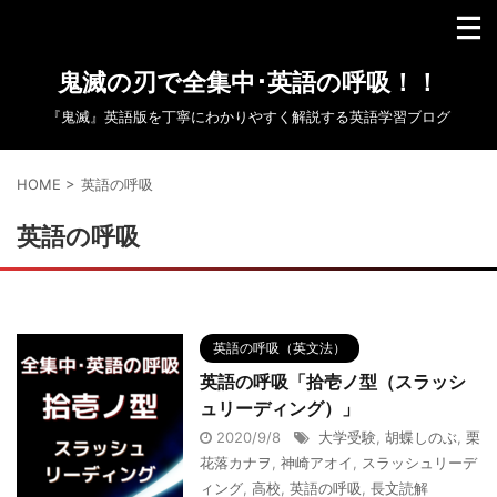
鬼滅の刃で全集中･英語の呼吸！！
『鬼滅』英語版を丁寧にわかりやすく解説する英語学習ブログ
HOME
>
英語の呼吸
英語の呼吸
英語の呼吸（英文法）
英語の呼吸「拾壱ノ型（スラッシ
ュリーディング）」
2020/9/8
大学受験
,
胡蝶しのぶ
,
栗
花落カナヲ
,
神崎アオイ
,
スラッシュリーデ
ィング
,
高校
,
英語の呼吸
,
長文読解