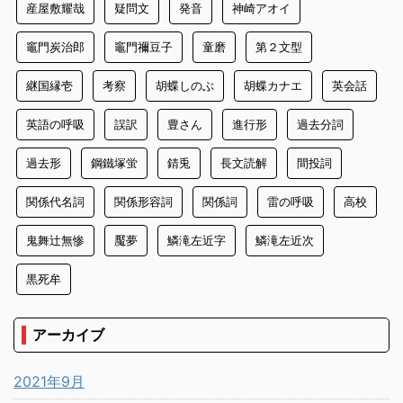
産屋敷耀哉
疑問文
発音
神崎アオイ
竈門炭治郎
竈門禰豆子
童磨
第２文型
継国縁壱
考察
胡蝶しのぶ
胡蝶カナエ
英会話
英語の呼吸
誤訳
豊さん
進行形
過去分詞
過去形
鋼鐵塚蛍
錆兎
長文読解
間投詞
関係代名詞
関係形容詞
関係詞
雷の呼吸
高校
鬼舞辻無惨
魘夢
鱗滝左近字
鱗滝左近次
黒死牟
アーカイブ
2021年9月