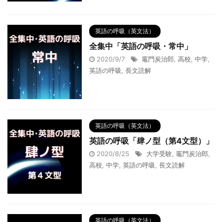
英語の呼吸（英文法）
全集中「英語の呼吸・常中」
2020/9/7
竈門炭治郎
,
高校
,
中学
,
英語の呼吸
,
長文読解
英語の呼吸（英文法）
英語の呼吸「肆ノ型（第4文型）」
2020/8/25
大学受験
,
竈門炭治郎
,
高校
,
中学
,
英語の呼吸
,
長文読解
英語の呼吸（英文法）