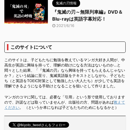
鬼滅の刃情報
『鬼滅の刃～無限列車編』DVD＆
Blu-rayは英語字幕対応！
2021/6/16
このサイトについて
このサイトは、子どもたちに勉強を教えているマンガ大好き人間が、中
高生が英語に興味を持って、理解の助けになる方法はないものか…と
悶々とした結果、「『鬼滅の刃』なら興味を持ってもらえるんじゃない
か？」という結論に至り、鬼滅英語版をテキストとしながら、子どもた
ち（と英語をTOEIC対策として勉強したい大人たち）が少しでも英語を
理解できるようになる手助けとなることを狙いとして作りました。
マンガのコマに関しては、必要な「引用」という形で使用しております
ので、許諾などは取っていませんが、出版社の方、問題があれば
教えて
ください
。 （というか本になれば子どもたちのためにもなるかと）