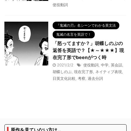
使役動詞
『鬼滅の刃』名シーンでわかる英文法
鬼滅の名言を英語で！
「怒ってますか？」胡蝶しのぶの
返答を英語で？【★～★★★】現
在完了形でbeenがつく時
2021/2/2
使役動詞
,
中学
,
英会話
,
胡蝶しのぶ
,
現在完了形
,
ネイティブ表現
,
日英文化比較
,
考察
,
過去分詞
原作を見ていない方は…