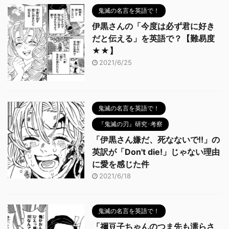
鬼滅の名言を英語で！
伊黒さんの「今度は必ず君に好き
だと伝える」を英語で？【難易度
★★】
2021/6/25
鬼滅の名言を英語で！
『鬼滅の刃』研究･考察
「伊黒さん嫌だ、死なないで!!」の
英訳が「Don't die!」じゃない理由
に愛を感じた件
2021/6/18
鬼滅の名言を英語で！
「禰豆子ちゃんのつま先も濡らさ