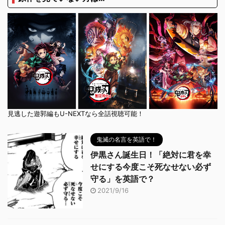
見逃した遊郭編もU-NEXTなら全話視聴可能！
鬼滅の名言を英語で！
伊黒さん誕生日！「絶対に君を幸
せにする今度こそ死なせない必ず
守る」を英語で？
2021/9/16