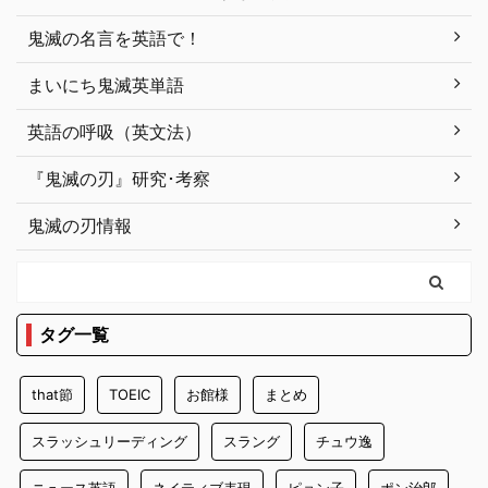
鬼滅の名言を英語で！
まいにち鬼滅英単語
英語の呼吸（英文法）
『鬼滅の刃』研究･考察
鬼滅の刃情報
タグ一覧
that節
TOEIC
お館様
まとめ
スラッシュリーディング
スラング
チュウ逸
ニュース英語
ネイティブ表現
ピョン子
ポン治郎