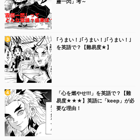
靂一閃」考～
｢うまい！｣｢うまい！｣｢うまい！｣
を英語で？【難易度★】
「心を燃やせ!!!」を英語で？【難
易度★★★】英語に「keep」が必
要な理由！