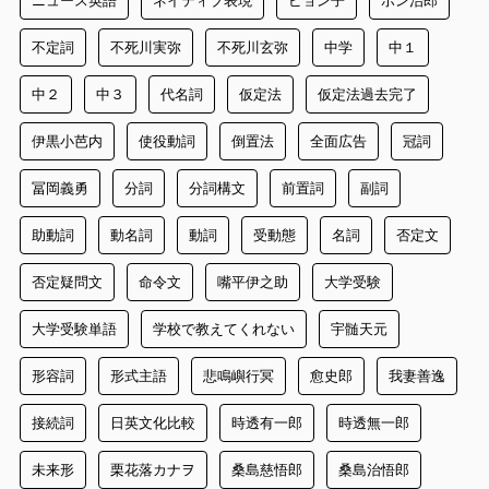
不定詞
不死川実弥
不死川玄弥
中学
中１
中２
中３
代名詞
仮定法
仮定法過去完了
伊黒小芭内
使役動詞
倒置法
全面広告
冠詞
冨岡義勇
分詞
分詞構文
前置詞
副詞
助動詞
動名詞
動詞
受動態
名詞
否定文
否定疑問文
命令文
嘴平伊之助
大学受験
大学受験単語
学校で教えてくれない
宇髄天元
形容詞
形式主語
悲鳴嶼行冥
愈史郎
我妻善逸
接続詞
日英文化比較
時透有一郎
時透無一郎
未来形
栗花落カナヲ
桑島慈悟郎
桑島治悟郎