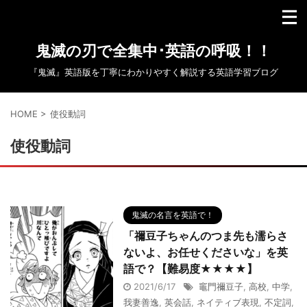
鬼滅の刃で全集中･英語の呼吸！！
『鬼滅』英語版を丁寧にわかりやすく解説する英語学習ブログ
HOME
>
使役動詞
使役動詞
鬼滅の名言を英語で！
「禰豆子ちゃんのつま先も濡らさ
ないよ、お任せくださいな」を英
語で？【難易度★★★★】
2021/6/17
竈門禰豆子
,
高校
,
中学
,
我妻善逸
,
英会話
,
ネイティブ表現
,
不定詞
,