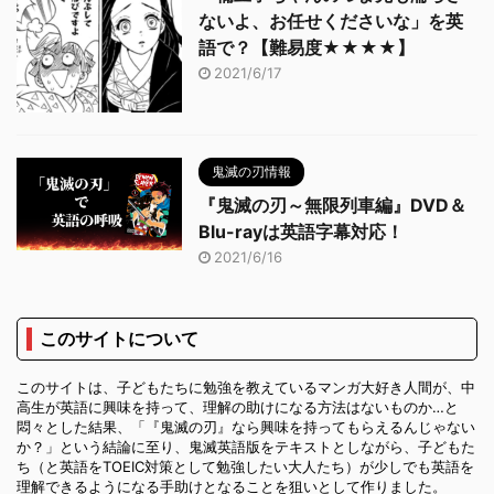
ないよ、お任せくださいな」を英
語で？【難易度★★★★】
2021/6/17
鬼滅の刃情報
『鬼滅の刃～無限列車編』DVD＆
Blu-rayは英語字幕対応！
2021/6/16
このサイトについて
このサイトは、子どもたちに勉強を教えているマンガ大好き人間が、中
高生が英語に興味を持って、理解の助けになる方法はないものか…と
悶々とした結果、「『鬼滅の刃』なら興味を持ってもらえるんじゃない
か？」という結論に至り、鬼滅英語版をテキストとしながら、子どもた
ち（と英語をTOEIC対策として勉強したい大人たち）が少しでも英語を
理解できるようになる手助けとなることを狙いとして作りました。