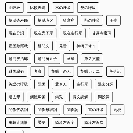
比較級
比較表現
水の呼吸
炎の呼吸
煉獄杏寿郎
煉獄瑠火
猗窩座
獣の呼吸
玉壺
現在分詞
現在完了形
現在進行形
甘露寺蜜璃
産屋敷耀哉
疑問文
発音
神崎アオイ
竈門炭治郎
竈門禰豆子
童磨
第２文型
継国縁壱
考察
胡蝶しのぶ
胡蝶カナエ
英会話
英語の呼吸
誤訳
豊さん
進行形
過去分詞
過去形
鋼鐵塚蛍
錆兎
長文読解
間投詞
関係代名詞
関係形容詞
関係詞
雷の呼吸
高校
鬼舞辻無惨
魘夢
鱗滝左近字
鱗滝左近次