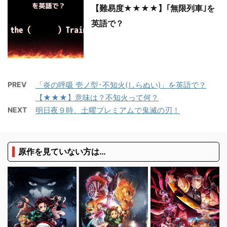
【難易度★★★★】｢無限列車｣を
英語で？
PREV
「炎の呼吸 壱ノ型･不知火(しらぬい)」を英語で？
【★★★】意味は？不知火って何？
NEXT
明日夜９時、土曜プレミアムで鬼滅の刃！
原作を見ていない方は…