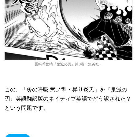
吾峠呼世晴『鬼滅の刃』第8巻（集英社）
この、「炎の呼吸 弐ノ型・昇り炎天」を『鬼滅の
刃』英語翻訳版のネイティブ英語でどう訳された？
という問題です。