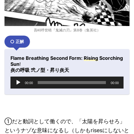
吾峠呼世晴『鬼滅の刃』第8巻（集英社）
正解
Flame Breathing
Second Form:
Rising
Scorching
Sun
!
炎の呼吸 弐ノ型・昇り炎天
音
00:00
00:00
声
プ
レ
ー
ヤ
ー
①だと動詞として働くので、「太陽を昇らせろ」
というナゾな意味になるし（しかもrisesにしないと