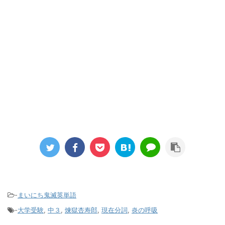
-
まいにち鬼滅英単語
-
大学受験
,
中３
,
煉獄杏寿郎
,
現在分詞
,
炎の呼吸