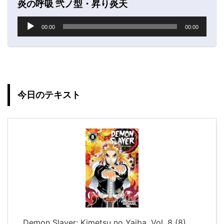
炎の呼吸 弐ノ型・昇り炎天
音
00:00
00:00
声
プ
レ
ー
ヤ
ー
今日のテキスト
Demon Slayer: Kimetsu no Yaiba, Vol. 8 (8)