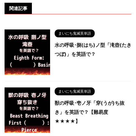
関連記事
まいにち鬼滅英単語
水の呼吸･捌(はち)ノ型「滝壺(たき
つぼ)」を英語で？
まいにち鬼滅英単語
獣の呼吸･壱ノ牙「穿(うが)ち抜
き」を英語で？【難易度
★★★★】