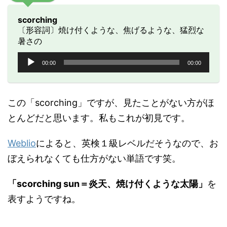
scorching
〔形容詞〕焼け付くような、焦げるような、猛烈な
暑さの
音
00:00
00:00
声
プ
レ
ー
この「scorching」ですが、見たことがない方がほ
ヤ
とんどだと思います。私もこれが初見です。
ー
Weblio
によると、英検１級レベルだそうなので、お
ぼえられなくても仕方がない単語です笑。
「scorching sun＝炎天、焼け付くような太陽」
を
表すようですね。