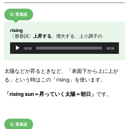
英単語
rising
〔形容詞〕
上昇する
、増大する、上り調子の
音
00:00
00:00
声
プ
レ
ー
太陽などが昇るときなど、「表面下から上に上が
ヤ
る」という時はこの「rising」を使います。
ー
「rising sun＝昇っていく太陽＝朝日」
です。
英単語