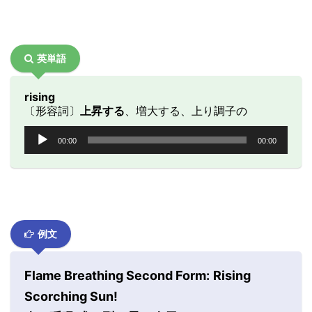
英単語
rising
〔形容詞〕
上昇する
、増大する、上り調子の
音
00:00
00:00
声
プ
レ
ー
ヤ
ー
例文
Flame Breathing Second Form:
Rising
Scorching Sun
!