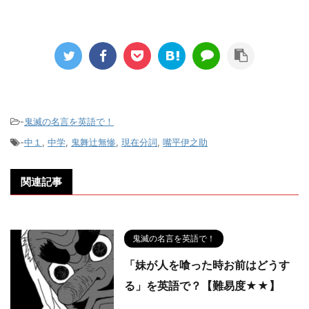
-
鬼滅の名言を英語で！
-
中１
,
中学
,
鬼舞辻無惨
,
現在分詞
,
嘴平伊之助
関連記事
鬼滅の名言を英語で！
「妹が人を喰った時お前はどうす
る」を英語で？【難易度★★】