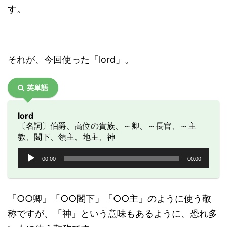
す。
それが、今回使った「lord」。
英単語
lord
〔名詞〕伯爵、高位の貴族、～卿、～長官、～主
教、閣下、領主、地主、神
音
00:00
00:00
声
プ
レ
ー
「○○卿」「○○閣下」「○○主」のように使う敬
ヤ
称ですが、「神」という意味もあるように、恐れ多
ー