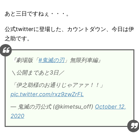
あと三日ですねぇ・・・。
公式twitterに登場した、カウントダウン、今日は伊
之助です。
『劇場版「
#鬼滅の刃
」無限列車編』
＼公開まであと3日／
「伊之助様のお通りじゃアァァ！！」
pic.twitter.com/rxz9zwZrFL
— 鬼滅の刃公式 (@kimetsu_off)
October 12,
2020