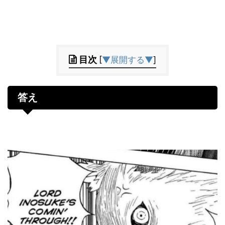
目次
[
▼展開する▼
]
答え