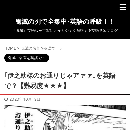
鬼滅の刃で全集中･英語の呼吸！！
『鬼滅』英語版を丁寧にわかりやすく解説する英語学習ブログ
HOME
>
鬼滅の名言を英語で！
>
鬼滅の名言を英語で！
｢伊之助様のお通りじゃアァァ｣を英語
で？【難易度★★★】
2020年10月13日