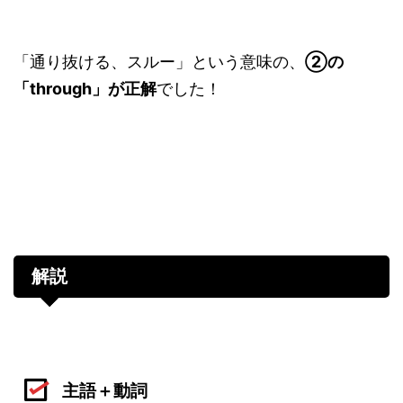
ー
ヤ
ー
「通り抜ける、スルー」という意味の、
②の
「through」が正解
でした！
解説
主語＋動詞