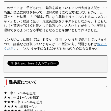
このサイトは、子どもたちに勉強を教えているマンガ大好き人間が、中
高生が英語に興味を持って、理解の助けになる方法はないものか…と
悶々とした結果、「『鬼滅の刃』なら興味を持ってもらえるんじゃない
か？」という結論に至り、鬼滅英語版をテキストとしながら、子どもた
ち（と英語をTOEIC対策として勉強したい大人たち）が少しでも英語を
理解できるようになる手助けとなることを狙いとして作りました。
マンガのコマに関しては、必要な「引用」という形で使用しております
ので、許諾などは取っていませんが、出版社の方、問題があれば
教えて
ください
。 （というか本になれば子どもたちのためにもなるかと）
難易度について
★…中１レベルを想定
★★…中２レベルを想定
★★★…中３レベルを想定
★★★★…高校レベル
★★★★★…大学以上レベル