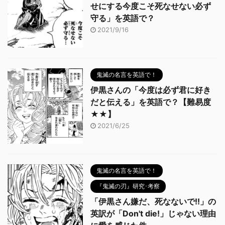
せにする今度こそ死なせない必ず
守る」を英語で？
2021/9/16
鬼滅の名言を英語で！
伊黒さんの「今度は必ず君に好き
だと伝える」を英語で？【難易度
★★】
2021/6/25
鬼滅の名言を英語で！
『鬼滅の刃』研究･考察
「伊黒さん嫌だ、死なないで!!」の
英訳が「Don't die!」じゃない理由