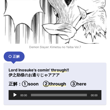
Demon Slayer: Kimetsu no Yaiba Vol.7
正解
Lord Inosuke's comin'
through
!!
伊之助様のお通りじゃアアア
正解：①soon
②through
③here
音
00:00
00:00
声
プ
レ