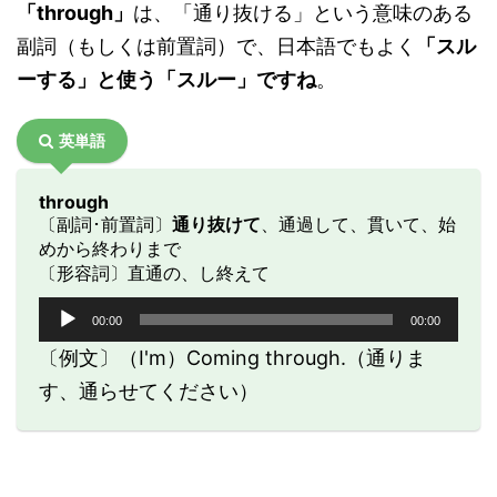
「through」
は、「通り抜ける」という意味のある
副詞（もしくは前置詞）で、日本語でもよく
「スル
ーする」と使う「スルー」ですね
。
英単語
through
〔副詞･前置詞〕
通り抜けて
、通過して、貫いて、始
めから終わりまで
〔形容詞〕直通の、し終えて
音
00:00
00:00
声
プ
〔例文〕（I'm）Coming through.（通りま
レ
す、通らせてください）
ー
ヤ
ー