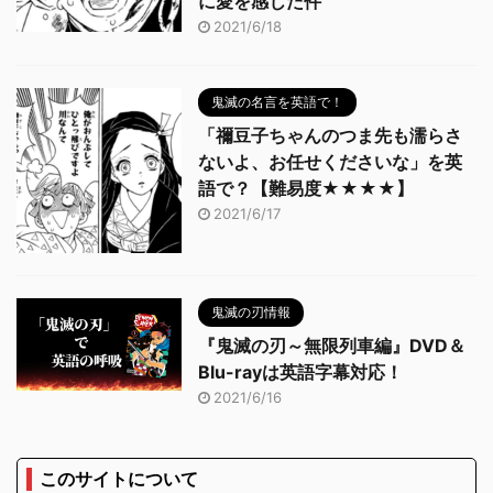
に愛を感じた件
2021/6/18
鬼滅の名言を英語で！
「禰豆子ちゃんのつま先も濡らさ
ないよ、お任せくださいな」を英
語で？【難易度★★★★】
2021/6/17
鬼滅の刃情報
『鬼滅の刃～無限列車編』DVD＆
Blu-rayは英語字幕対応！
2021/6/16
このサイトについて