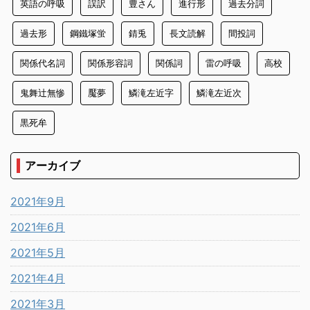
英語の呼吸
誤訳
豊さん
進行形
過去分詞
過去形
鋼鐵塚蛍
錆兎
長文読解
間投詞
関係代名詞
関係形容詞
関係詞
雷の呼吸
高校
鬼舞辻無惨
魘夢
鱗滝左近字
鱗滝左近次
黒死牟
アーカイブ
2021年9月
2021年6月
2021年5月
2021年4月
2021年3月