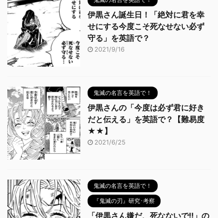
伊黒さん誕生日！「絶対に君を幸
せにする今度こそ死なせない必ず
守る」を英語で？
2021/9/16
鬼滅の名言を英語で！
伊黒さんの「今度は必ず君に好き
だと伝える」を英語で？【難易度
★★】
2021/6/25
鬼滅の名言を英語で！
『鬼滅の刃』研究･考察
「伊黒さん嫌だ、死なないで!!」の