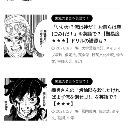
鬼滅の名言を英語で！
「いいか？俺は神だ！ お前らは塵
(ごみ)だ！」を英語で？【難易度
★★★】ドリルの語源も？
2021/3/8
大学受験単語
,
ネイティ
ブ表現
,
仮定法
,
英会話
,
日英文化比較
,
命令
文
,
宇髄天元
,
副詞
鬼滅の名言を英語で！
義勇さんの「炭治郎を殺したけれ
ばまず俺を倒せ…!!」を英語で？
【★★★】
2021/2/8
冨岡義勇
,
仮定法
,
命令
文
,
副詞
,
中学