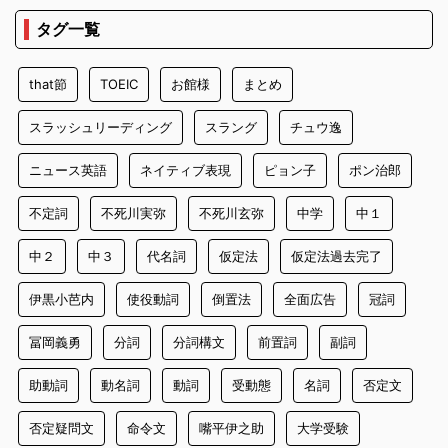
タグ一覧
that節
TOEIC
お館様
まとめ
スラッシュリーディング
スラング
チュウ逸
ニュース英語
ネイティブ表現
ピョン子
ポン治郎
不定詞
不死川実弥
不死川玄弥
中学
中１
中２
中３
代名詞
仮定法
仮定法過去完了
伊黒小芭内
使役動詞
倒置法
全面広告
冠詞
冨岡義勇
分詞
分詞構文
前置詞
副詞
助動詞
動名詞
動詞
受動態
名詞
否定文
否定疑問文
命令文
嘴平伊之助
大学受験