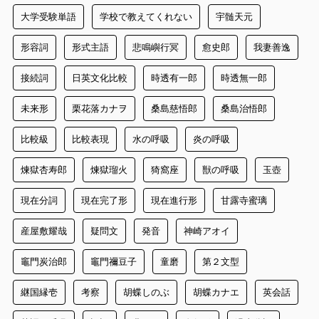
大学受験単語
学校で教えてくれない
宇髄天元
形容詞
形式主語
悲鳴嶼行冥
愈史郎
我妻善逸
接続詞
日英文化比較
時透有一郎
時透無一郎
未来形
栗花落カナヲ
桑島慈悟郎
桑島治悟郎
比較級
比較表現
水の呼吸
炎の呼吸
煉獄杏寿郎
煉獄瑠火
猗窩座
獣の呼吸
玉壺
現在分詞
現在完了形
現在進行形
甘露寺蜜璃
産屋敷耀哉
疑問文
発音
神崎アオイ
竈門炭治郎
竈門禰豆子
童磨
第２文型
継国縁壱
考察
胡蝶しのぶ
胡蝶カナエ
英会話