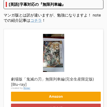
[英語]字幕対応の『無限列車編』
マンガ版とは訳が違いますが、勉強になりますよ！ note
での紹介記事は
コチラ
！
劇場版「鬼滅の刃」無限列車編(完全生産限定版)
[Blu-ray]
created by
Rinker
Amazon