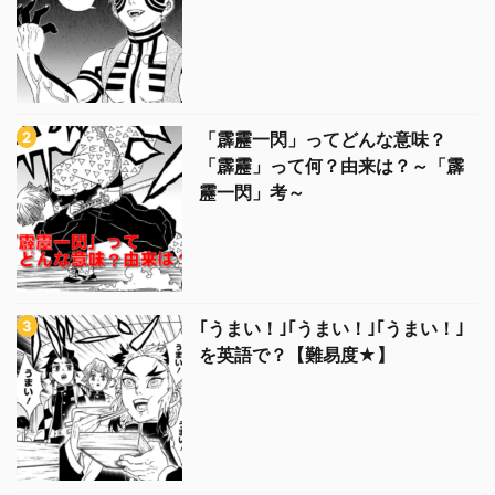
「霹靂一閃」ってどんな意味？
「霹靂」って何？由来は？～「霹
靂一閃」考～
｢うまい！｣｢うまい！｣｢うまい！｣
を英語で？【難易度★】