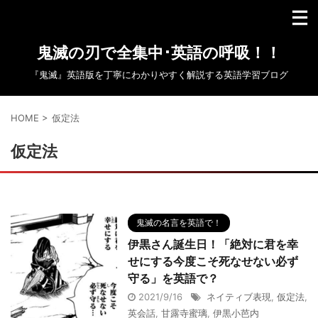
鬼滅の刃で全集中･英語の呼吸！！
『鬼滅』英語版を丁寧にわかりやすく解説する英語学習ブログ
HOME
>
仮定法
仮定法
鬼滅の名言を英語で！
伊黒さん誕生日！「絶対に君を幸
せにする今度こそ死なせない必ず
守る」を英語で？
2021/9/16
ネイティブ表現
,
仮定法
,
英会話
,
甘露寺蜜璃
,
伊黒小芭内