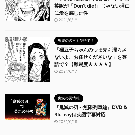
英訳が「Don't die!」じゃない理由
に愛を感じた件
2021/6/18
鬼滅の名言を英語で！
「禰豆子ちゃんのつま先も濡らさ
ないよ、お任せくださいな」を英
語で？【難易度★★★★】
2021/6/17
鬼滅の刃情報
『鬼滅の刃～無限列車編』DVD＆
Blu-rayは英語字幕対応！
2021/6/16