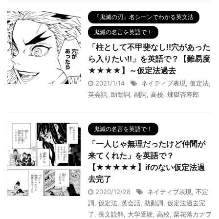
『鬼滅の刃』名シーンでわかる英文法
鬼滅の名言を英語で！
「柱として不甲斐なし!!穴があった
ら入りたい!!」を英語で？【難易度
★★★★】～仮定法過去
2021/1/14
ネイティブ表現
,
仮定法
,
英会話
,
助動詞
,
副詞
,
高校
,
煉獄杏寿郎
鬼滅の名言を英語で！
「一人じゃ無理だったけど仲間が
来てくれた」を英語で？
【★★★★★】ifのない仮定法過
去完了
2020/12/28
ネイティブ表現
,
不定
詞
,
仮定法
,
英会話
,
助動詞
,
仮定法過去完
了
,
長文読解
,
大学受験
,
高校
,
栗花落カナヲ