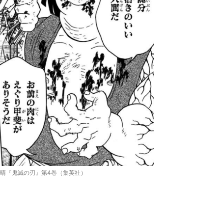
晴『鬼滅の刃』第4巻（集英社）
？