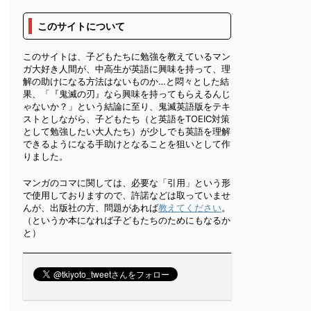
このサイトについて
このサイトは、子どもたちに勉強を教えているマン
ガ大好き人間が、中高生が英語に興味を持って、理
解の助けになる方法はないものか…と悶々とした結
果、「『鬼滅の刃』なら興味を持ってもらえるんじ
ゃないか？」という結論に至り、鬼滅英語版をテキ
ストとしながら、子どもたち（と英語をTOEIC対策
として勉強したい大人たち）が少しでも英語を理解
できるようになる手助けとなることを狙いとして作
りました。
マンガのコマに関しては、必要な「引用」という形
で使用しておりますので、許諾などは取っていませ
んが、出版社の方、問題があれば
教えてください
。
（というか本になれば子どもたちのためにもなるか
と）