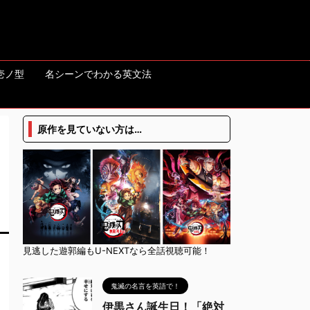
壱ノ型
名シーンでわかる英文法
原作を見ていない方は…
見逃した遊郭編もU-NEXTなら全話視聴可能！
鬼滅の名言を英語で！
伊黒さん誕生日！「絶対