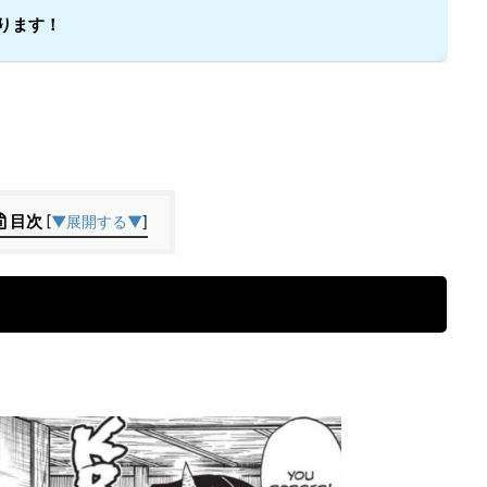
ります！
目次
[
▼展開する▼
]