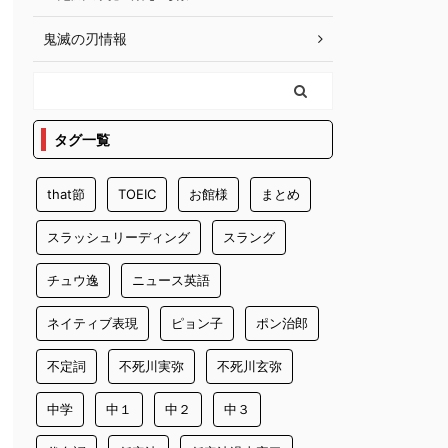
鬼滅の刃情報
タグ一覧
that節
TOEIC
お館様
まとめ
スラッシュリーディング
スラング
チュウ逸
ニュース英語
ネイティブ表現
ピョン子
ポン治郎
不定詞
不死川実弥
不死川玄弥
中学
中１
中２
中３