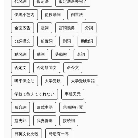
代名詞
仮定法
仮定法過去完了
伊黒小芭内
使役動詞
倒置法
全面広告
冠詞
冨岡義勇
分詞
分詞構文
前置詞
副詞
助動詞
動名詞
動詞
受動態
名詞
否定文
否定疑問文
命令文
嘴平伊之助
大学受験
大学受験単語
学校で教えてくれない
宇髄天元
形容詞
形式主語
悲鳴嶼行冥
愈史郎
我妻善逸
接続詞
日英文化比較
時透有一郎