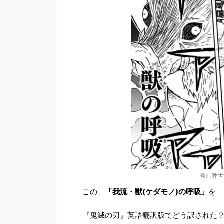
吾峠呼世
この、
「我流・獣(ケダモノ)の呼吸」
を
『鬼滅の刃』英語翻訳版でどう訳された