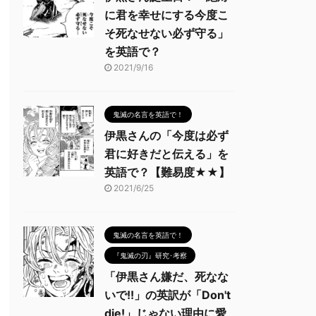
に君を幸せにする今度こ
そ死なせない必ず守る」
を英語で？
2021/9/16
鬼滅の名言を英語で！
伊黒さんの「今度は必ず
君に好きだと伝える」を
英語で？【難易度★★】
2021/6/25
鬼滅の名言を英語で！
『鬼滅の刃』研究･考察
「伊黒さん嫌だ、死なな
いで!!」の英訳が「Don't
die!」じゃない理由に愛