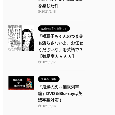
を感じた件
2021/6/18
鬼滅の名言を英語で！
「禰豆子ちゃんのつま先
も濡らさないよ、お任せ
くださいな」を英語で？
【難易度★★★★】
2021/6/17
鬼滅の刃情報
『鬼滅の刃～無限列車
編』DVD＆Blu-rayは英
語字幕対応！
2021/6/16