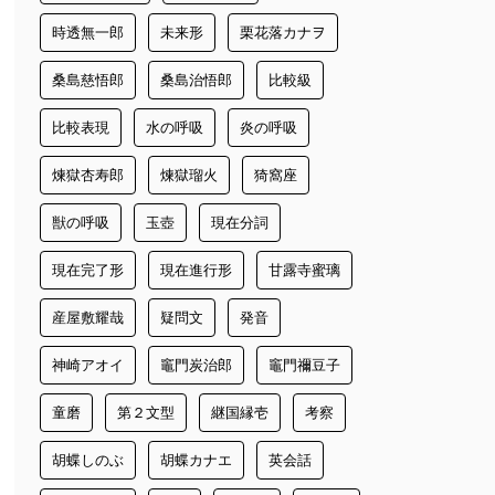
時透無一郎
未来形
栗花落カナヲ
桑島慈悟郎
桑島治悟郎
比較級
比較表現
水の呼吸
炎の呼吸
煉獄杏寿郎
煉獄瑠火
猗窩座
獣の呼吸
玉壺
現在分詞
現在完了形
現在進行形
甘露寺蜜璃
産屋敷耀哉
疑問文
発音
神崎アオイ
竈門炭治郎
竈門禰豆子
童磨
第２文型
継国縁壱
考察
胡蝶しのぶ
胡蝶カナエ
英会話