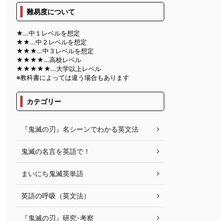
難易度について
★…中１レベルを想定
★★…中２レベルを想定
★★★…中３レベルを想定
★★★★…高校レベル
★★★★★…大学以上レベル
※教科書によっては違う場合もあります
カテゴリー
『鬼滅の刃』名シーンでわかる英文法
鬼滅の名言を英語で！
まいにち鬼滅英単語
英語の呼吸（英文法）
『鬼滅の刃』研究･考察