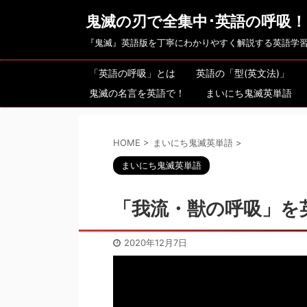
鬼滅の刃で全集中･英語の呼吸！
『鬼滅』英語版を丁寧にわかりやすく解説する英語学
「英語の呼吸」とは
英語の「型(英文法)」
鬼滅の名言を英語で！
まいにち鬼滅英単語
HOME
>
まいにち鬼滅英単語
>
まいにち鬼滅英単語
「我流・獣の呼吸」を
2020年12月7日