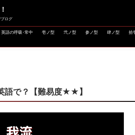
！
習ブログ
英語の呼吸･常中
壱ノ型
弐ノ型
参ノ型
肆ノ型
拾
英語で？【難易度★★】