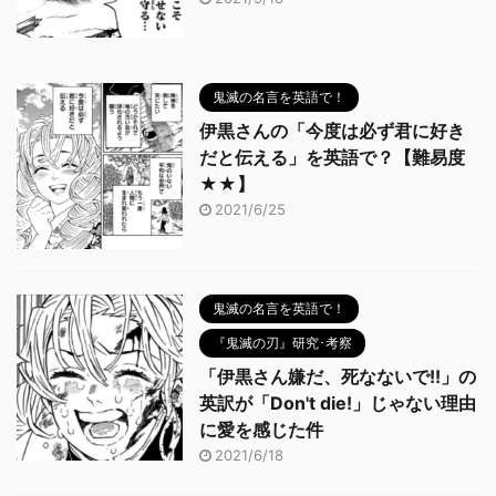
鬼滅の名言を英語で！
伊黒さんの「今度は必ず君に好き
だと伝える」を英語で？【難易度
★★】
2021/6/25
鬼滅の名言を英語で！
『鬼滅の刃』研究･考察
「伊黒さん嫌だ、死なないで!!」の
英訳が「Don't die!」じゃない理由
に愛を感じた件
2021/6/18