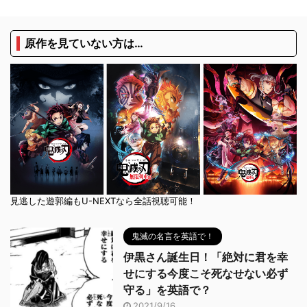
原作を見ていない方は…
見逃した遊郭編もU-NEXTなら全話視聴可能！
鬼滅の名言を英語で！
伊黒さん誕生日！「絶対に君を幸
せにする今度こそ死なせない必ず
守る」を英語で？
2021/9/16