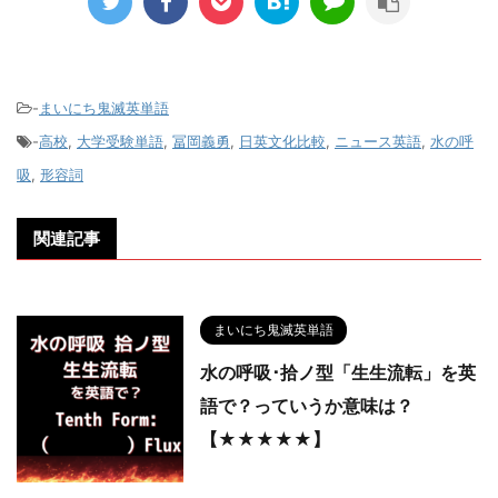
-
まいにち鬼滅英単語
-
高校
,
大学受験単語
,
冨岡義勇
,
日英文化比較
,
ニュース英語
,
水の呼
吸
,
形容詞
関連記事
まいにち鬼滅英単語
水の呼吸･拾ノ型「生生流転」を英
語で？っていうか意味は？
【★★★★★】