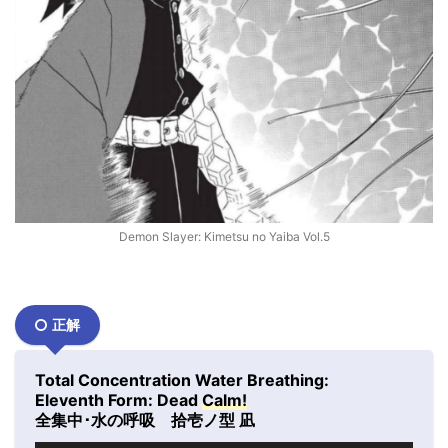
Demon Slayer: Kimetsu no Yaiba Vol.5
正解
Total Concentration Water Breathing:
Eleventh Form: Dead
Calm!
全集中･水の呼吸 拾壱ノ型 凪