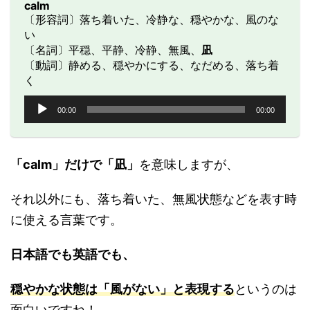
calm
〔形容詞〕落ち着いた、冷静な、穏やかな、風のな
い
〔名詞〕平穏、平静、冷静、無風、
凪
〔動詞〕静める、穏やかにする、なだめる、落ち着
く
音
00:00
00:00
声
プ
レ
ー
「calm」だけで「凪」
を意味しますが、
ヤ
ー
それ以外にも、落ち着いた、無風状態などを表す時
に使える言葉です。
日本語でも英語でも、
穏やかな状態は「風がない」と表現する
というのは
面白いですね！