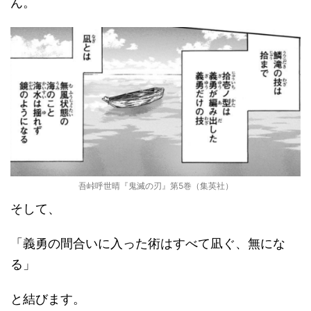
ん。
吾峠呼世晴『鬼滅の刃』第5巻（集英社）
そして、
「義勇の間合いに入った術はすべて凪ぐ、無にな
る」
と結びます。