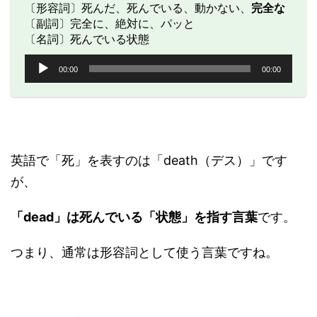
〔形容詞〕死んだ、死んでいる、動かない、
完全な
〔副詞〕完全に、絶対に、パッと
〔名詞〕死んでいる状態
音
00:00
00:00
声
プ
レ
ー
ヤ
ー
英語で「死」を表すのは「death（デス）」です
が、
「dead」は死んでいる「状態」を指す言葉
です。
つまり、通常は形容詞として使う言葉ですね。