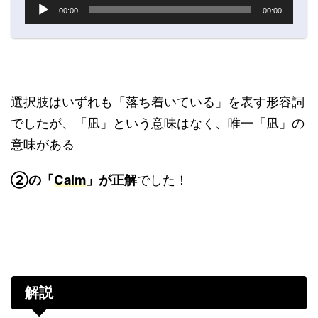
音
00:00
00:00
声
プ
レ
ー
ヤ
ー
選択肢はいずれも「落ち着いている」を表す形容詞
でしたが、「凪」という意味はなく、唯一「凪」の
意味がある
②の「
Calm
」が正解
でした！
解説