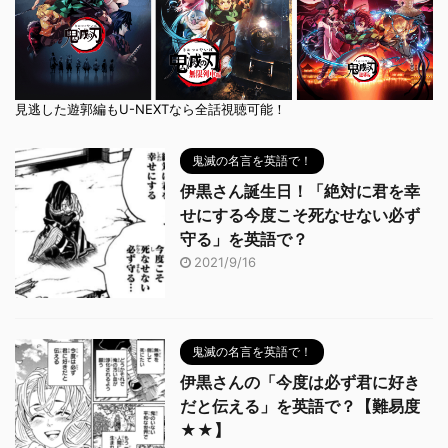
見逃した遊郭編もU-NEXTなら全話視聴可能！
鬼滅の名言を英語で！
伊黒さん誕生日！「絶対に君を幸
せにする今度こそ死なせない必ず
守る」を英語で？
2021/9/16
鬼滅の名言を英語で！
伊黒さんの「今度は必ず君に好き
だと伝える」を英語で？【難易度
★★】