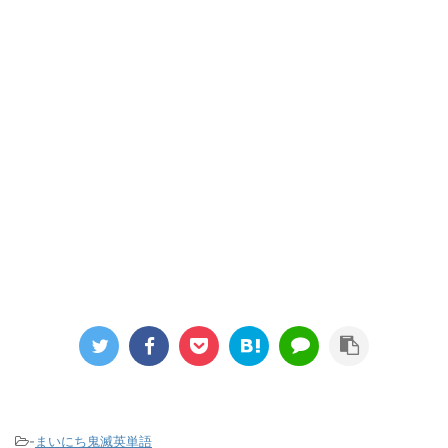
-
まいにち鬼滅英単語