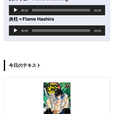
音
00:00
00:00
声
プ
炎柱＝Flame Hashira
レ
音
ー
00:00
00:00
声
ヤ
プ
ー
レ
ー
ヤ
ー
今日のテキスト