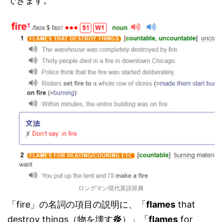
できます。
ロングマン現代英語辞典
「fire」の名詞の項目の説明に、「
flames
that
destroy things（物を壊す
炎
）」「
flames
for