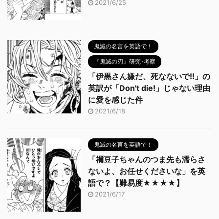
2021/6/25
鬼滅の名言を英語で！
『鬼滅の刃』研究･考察
「伊黒さん嫌だ、死なないで!!」の
英訳が「Don't die!」じゃない理由
に愛を感じた件
2021/6/18
鬼滅の名言を英語で！
「禰豆子ちゃんのつま先も濡らさ
ないよ、お任せくださいな」を英
語で？【難易度★★★★】
2021/6/17