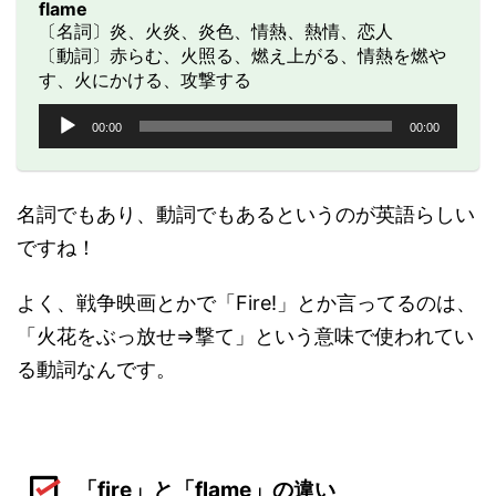
flame
〔名詞〕炎、火炎、炎色、情熱、熱情、恋人
〔動詞〕赤らむ、火照る、燃え上がる、情熱を燃や
す、火にかける、攻撃する
音
00:00
00:00
声
プ
レ
ー
名詞でもあり、動詞でもあるというのが英語らしい
ヤ
ですね！
ー
よく、戦争映画とかで「Fire!」とか言ってるのは、
「火花をぶっ放せ⇒撃て」という意味で使われてい
る動詞なんです。
「fire」と「flame」の違い