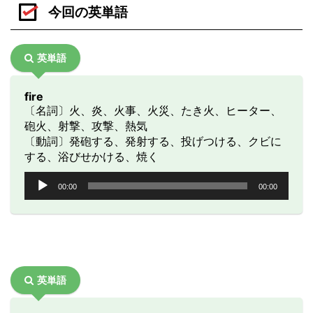
今回の英単語
英単語
fire
〔名詞〕火、炎、火事、火災、たき火、ヒーター、
砲火、射撃、攻撃、熱気
〔動詞〕発砲する、発射する、投げつける、クビに
する、浴びせかける、焼く
音
00:00
00:00
声
プ
レ
ー
ヤ
ー
英単語