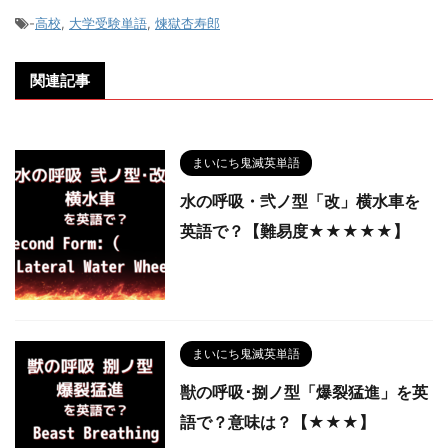
-
高校
,
大学受験単語
,
煉獄杏寿郎
関連記事
まいにち鬼滅英単語
水の呼吸・弐ノ型「改」横水車を
英語で？【難易度★★★★★】
まいにち鬼滅英単語
獣の呼吸･捌ノ型「爆裂猛進」を英
語で？意味は？【★★★】