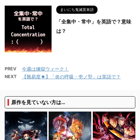
まいにち鬼滅英単語
「全集中・常中」を英語で？意味
は？
PREV
今週は煉獄ウィーク！
NEXT
【難易度★】「炎の呼吸・壱ノ型」は英語で？
原作を見ていない方は…