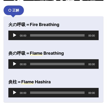
正解
火の呼吸＝Fire Breathing
音
00:00
00:00
声
プ
レ
炎の呼吸＝
Flame
Breathing
ー
ヤ
音
ー
00:00
00:00
声
プ
レ
炎柱＝
Flame
Hashira
ー
ヤ
音
ー
00:00
00:00
声
プ
レ