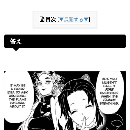
目次
[
▼展開する▼
]
答え