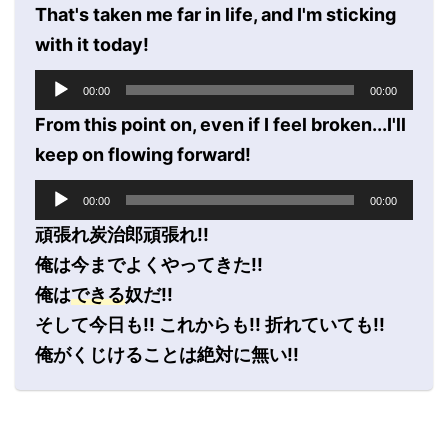
プ
That's taken me far in life, and I'm sticking
ー
レ
with it today!
ー
ヤ
音
00:00
00:00
ー
声
プ
From this point on, even if I feel broken...I'll
レ
keep on flowing forward!
ー
ヤ
音
00:00
00:00
ー
声
プ
頑張れ炭治郎頑張れ!!
レ
俺は今までよくやってきた!!
ー
俺は
できる
奴だ!!
ヤ
ー
そして今日も!! これからも!! 折れていても!!
俺がくじけることは絶対に無い!!