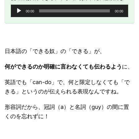
音
00:00
00:00
声
プ
レ
ー
ヤ
ー
日本語の「できる奴」の「できる」が、
何ができるのか明確に言わなくても伝わるよう
に、
英語でも「can-do」で、何と限定しなくても「で
きる」というのが伝えられる表現なんですね。
形容詞だから、冠詞（a）と名詞（guy）の間に置
くのを忘れずに！