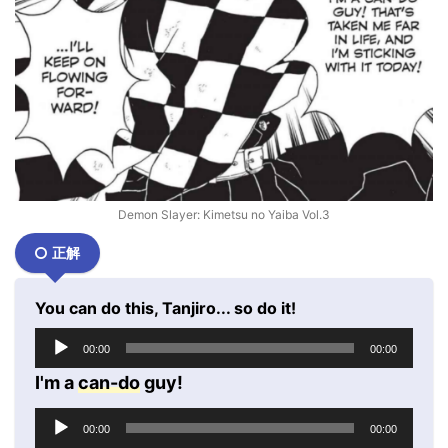
Demon Slayer: Kimetsu no Yaiba Vol.3
正解
You can do this, Tanjiro... so do it!
音
00:00
00:00
声
プ
I'm a
can-do
guy!
レ
音
ー
00:00
00:00
声
ヤ