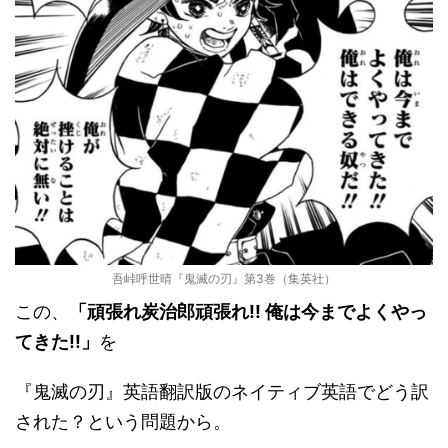
吾峠呼世晴『鬼滅の刃』第3巻（集英社）
この、
「頑張れ炭治郎頑張れ!! 俺は今までよくやっ
てきた!!」
を
『鬼滅の刃』英語翻訳版のネイティブ英語でどう訳
された？という問題から。