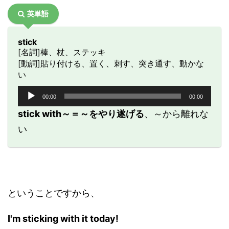
英単語
stick
[名詞]棒、杖、ステッキ
[動詞]貼り付ける、置く、刺す、突き通す、動かな
い
音
00:00
00:00
声
プ
stick with～＝～をやり遂げる
、～から離れな
レ
い
ー
ヤ
ー
ということですから、
I'm sticking with it today!