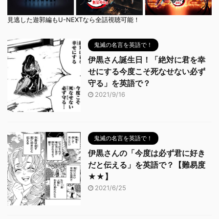
見逃した遊郭編もU-NEXTなら全話視聴可能！
鬼滅の名言を英語で！
伊黒さん誕生日！「絶対に君を幸
せにする今度こそ死なせない必ず
守る」を英語で？
2021/9/16
鬼滅の名言を英語で！
伊黒さんの「今度は必ず君に好き
だと伝える」を英語で？【難易度
★★】
2021/6/25