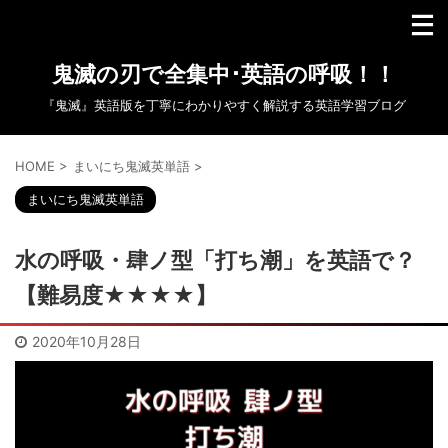
鬼滅の刃で全集中･英語の呼吸！！
『鬼滅』英語版を丁寧にわかりやすく解説する英語学習ブログ
HOME
>
まいにち鬼滅英単語
>
まいにち鬼滅英単語
水の呼吸・肆ノ型「打ち潮」を英語で？
【難易度★★★★】
2020年10月28日