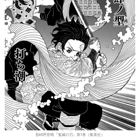
吾峠呼世晴『鬼滅の刃』第1巻（集英社）