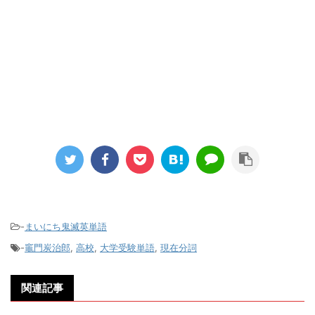
-
まいにち鬼滅英単語
-
竈門炭治郎
,
高校
,
大学受験単語
,
現在分詞
関連記事