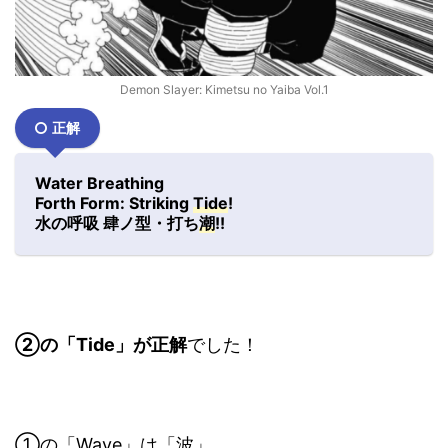
Demon Slayer: Kimetsu no Yaiba Vol.1
正解
Water Breathing
Forth Form: Striking
Tide
!
水の呼吸 肆ノ型・打ち
潮
!!
②の「Tide」が正解
でした！
①の「Wave」は「波」、