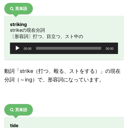
英単語
striking
strikeの現在分詞
〔形容詞〕打つ、目立つ、スト中の
音
00:00
00:00
声
プ
レ
ー
動詞「strike（打つ、殴る、ストをする）」の現在
ヤ
分詞（～ing）で、形容詞になっています。
ー
英単語
tide