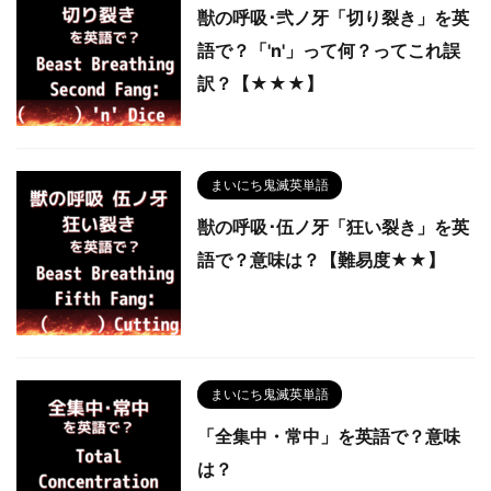
獣の呼吸･弐ノ牙「切り裂き」を英
語で？「'n'」って何？ってこれ誤
訳？【★★★】
まいにち鬼滅英単語
獣の呼吸･伍ノ牙「狂い裂き」を英
語で？意味は？【難易度★★】
まいにち鬼滅英単語
「全集中・常中」を英語で？意味
は？