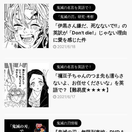
鬼滅の名言を英語で！
『鬼滅の刃』研究･考察
「伊黒さん嫌だ、死なないで!!」の
英訳が「Don't die!」じゃない理由
に愛を感じた件
2021/6/18
鬼滅の名言を英語で！
「禰豆子ちゃんのつま先も濡らさ
ないよ、お任せくださいな」を英
語で？【難易度★★★★】
2021/6/17
鬼滅の刃情報
『鬼滅の刃～無限列車編』DVD＆