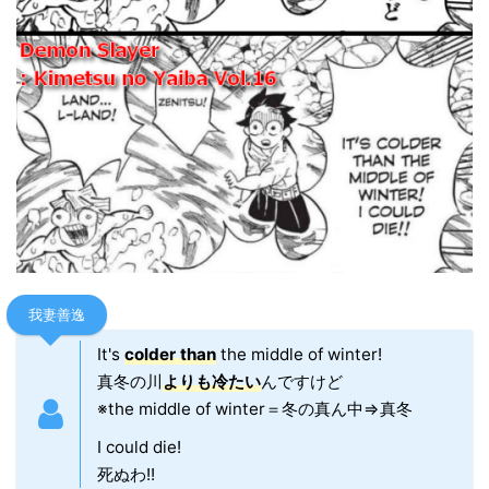
我妻善逸
It's
colder than
the middle of winter!
真冬の川
よりも冷たい
んですけど
※the middle of winter＝冬の真ん中⇒真冬
I could die!
死ぬわ!!