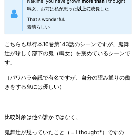
Nakime, you have grown
more than
I thought.
鳴女、お前は私が思った
以上に
成長した
That's wonderful.
素晴らしい
こちらも単行本16巻第143話のシーンですが、鬼舞
辻が珍しく部下の鬼（鳴女）を褒めているシーンで
す。
（パワハラ会議で有名ですが、自分の望み通りの働
きをする鬼には優しい）
比較対象は他の誰かではなく、
鬼舞辻が思っていたこと（＝I thought*）ですの