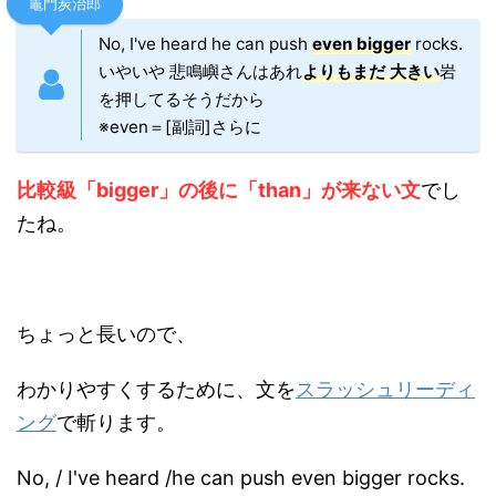
竈門炭治郎
No, I've heard he can push
even
bigger
rocks.
いやいや 悲鳴嶼さんはあれ
よりもまだ 大きい
岩
を押してるそうだから
※even＝[副詞]さらに
比較級「bigger」の後に「than」が来ない文
でし
たね。
ちょっと長いので、
わかりやすくするために、文を
スラッシュリーディ
ング
で斬ります。
No, / I've heard /he can push even bigger rocks.