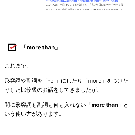
https://shinuwakaeng.com/more-most-why-nagai
こんにちは、今回はちょっと小話です。「長い単語にはmore/mostを付
ける！」とは中学校で習うルールですが、なぜそのようなルールが生ま
れたのか、考えたことはありますか？実は一応それらしい理由があるの
で、今回はそれを紹介したいと思います。ち
「more than」
これまで、
形容詞や副詞を「-er」にしたり「more」をつけた
りした比較級のお話をしてきましたが、
間に形容詞も副詞も何も入れない
「more than」
と
いう使い方があります。