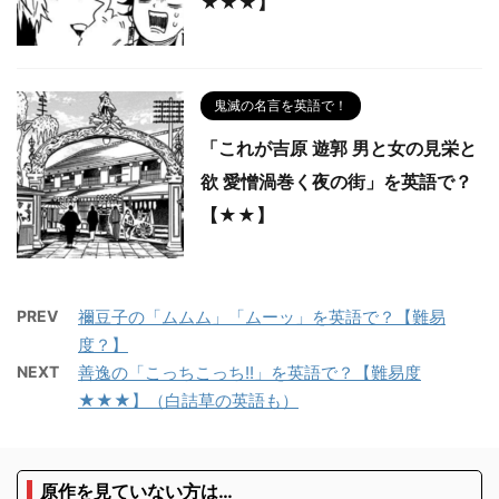
★★★】
鬼滅の名言を英語で！
「これが吉原 遊郭 男と女の見栄と
欲 愛憎渦巻く夜の街」を英語で？
【★★】
PREV
禰豆子の「ムムム」「ムーッ」を英語で？【難易
度？】
NEXT
善逸の「こっちこっち!!」を英語で？【難易度
★★★】（白詰草の英語も）
原作を見ていない方は…