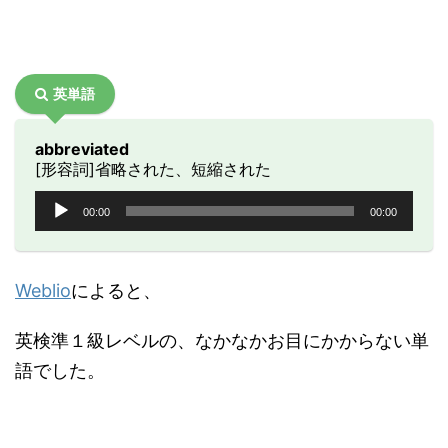
英単語
abbreviated
[形容詞]省略された、短縮された
音
00:00
00:00
声
プ
レ
ー
Weblio
によると、
ヤ
ー
英検準１級レベルの、なかなかお目にかからない単
語でした。