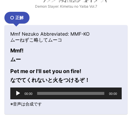
Demon Slayer: Kimetsu no Yaiba Vol.7
正解
Mmf Nezuko Abbreviated: MMF-KO
ムーねずこ略してムーコ
Mmf!
ムー
Pet me or I'll set you on fire!
なでてくれないと火をつけるぞ！
音
00:00
00:00
声
プ
※音声は合成です
レ
ー
ヤ
ー