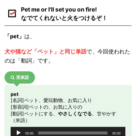
Pet me or I'll set you on fire!
なでてくれないと火をつけるぞ！
「pet」
は、
犬や猫など「ペット」と同じ単語
で、今回使われた
のは「動詞」です。
英単語
pet
[名詞]ペット、愛玩動物、お気に入り
[形容詞]ペットの、お気に入りの
[動詞]ペットにする、
やさしくなでる
、甘やかす
（米語）
音
00:00
00:00