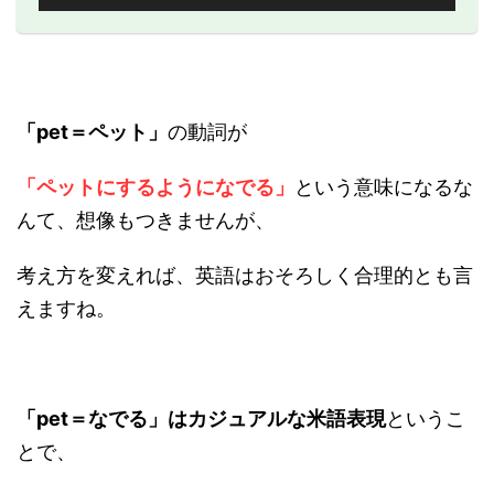
声
プ
レ
ー
ヤ
ー
「pet＝ペット」
の動詞が
「ペットにするようになでる」
という意味になるな
んて、想像もつきませんが、
考え方を変えれば、英語はおそろしく合理的とも言
えますね。
「pet＝なでる」はカジュアルな米語表現
というこ
とで、