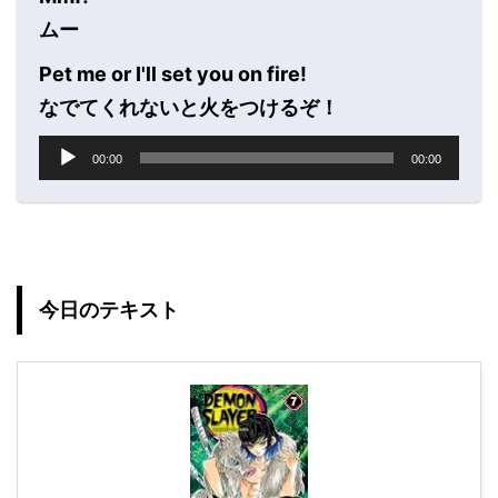
ムー
Pet me or I'll set you on fire!
なでてくれないと火をつけるぞ！
音
00:00
00:00
声
プ
レ
ー
ヤ
ー
今日のテキスト