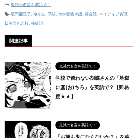
-
鬼滅の名言を英語で！
-
竈門禰豆子
,
命令文
,
高校
,
大学受験単語
,
英会話
,
ネイティブ表現
,
日英文化比較
,
接続詞
関連記事
鬼滅の名言を英語で！
学校で習わない胡蝶さんの「地獄
に墜(お)ちろ」を英語で？【難易
度★★】
鬼滅の名言を英語で！
「お前も鬼にならないか？」を英