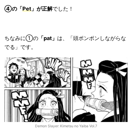
④の「
Pet
」が正解
でした！
ちなみに①の
「pat」
は、「頭ポンポンしながらな
でる」です。
Demon Slayer: Kimetsu no Yaiba Vol.7