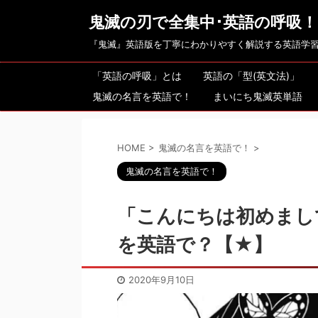
鬼滅の刃で全集中･英語の呼吸！
『鬼滅』英語版を丁寧にわかりやすく解説する英語学
「英語の呼吸」とは
英語の「型(英文法)」
鬼滅の名言を英語で！
まいにち鬼滅英単語
HOME
>
鬼滅の名言を英語で！
>
鬼滅の名言を英語で！
「こんにちは初めまし
を英語で？【★】
2020年9月10日