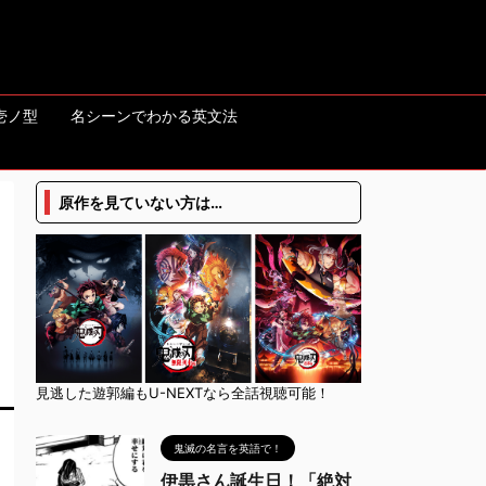
壱ノ型
名シーンでわかる英文法
原作を見ていない方は…
見逃した遊郭編もU-NEXTなら全話視聴可能！
鬼滅の名言を英語で！
伊黒さん誕生日！「絶対