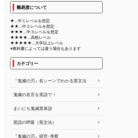
難易度について
★…中１レベルを想定
★★…中２レベルを想定
★★★…中３レベルを想定
★★★★…高校レベル
★★★★★…大学以上レベル
※教科書によっては違う場合もあります
カテゴリー
『鬼滅の刃』名シーンでわかる英文法
鬼滅の名言を英語で！
まいにち鬼滅英単語
英語の呼吸（英文法）
『鬼滅の刃』研究･考察