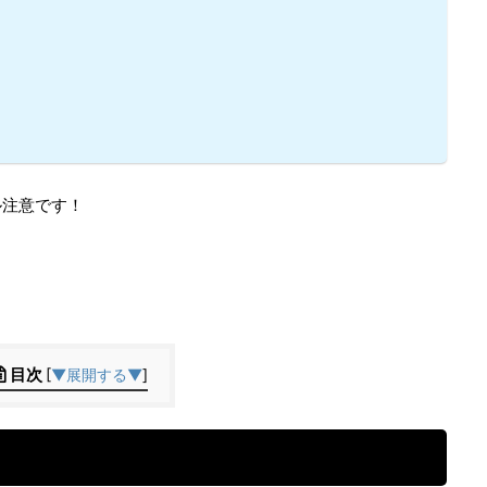
ル注意です！
目次
[
▼展開する▼
]