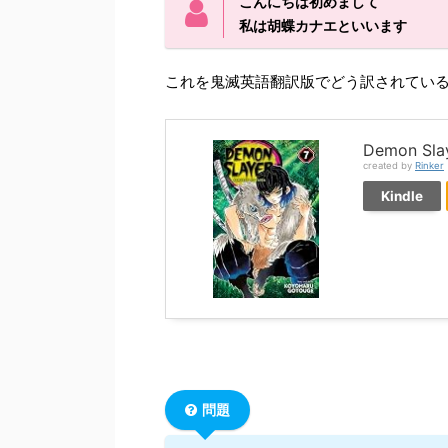
こんにちは初めまして
私は胡蝶カナエといいます
これを鬼滅英語翻訳版でどう訳されてい
Demon Slaye
created by
Rinker
Kindle
問題