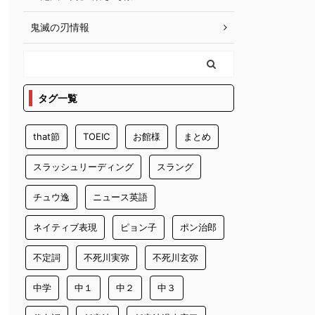
鬼滅の刃情報
タグ一覧
that節
TOEIC
お館様
まとめ
スラッシュリーディング
スラング
チュウ逸
ニュース英語
ネイティブ表現
ピョン子
ポン治郎
不定詞
不死川実弥
不死川玄弥
中学
中１
中２
中３