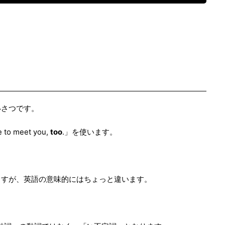
っ
い。
て
く
だ
さ
い。
いさつです。
meet you,
too
.」を使います。
ますが、英語の意味的にはちょっと違います。