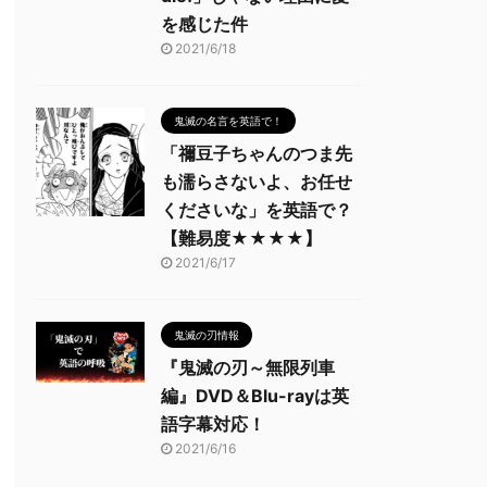
を感じた件
2021/6/18
鬼滅の名言を英語で！
「禰豆子ちゃんのつま先
も濡らさないよ、お任せ
くださいな」を英語で？
【難易度★★★★】
2021/6/17
鬼滅の刃情報
『鬼滅の刃～無限列車
編』DVD＆Blu-rayは英
語字幕対応！
2021/6/16