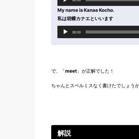
00:00
声
プ
My name is Kanae Kocho.
レ
私は胡蝶カナエといいます
ー
音
ヤ
00:00
声
ー
プ
レ
ー
ヤ
ー
で、「
meet
」が正解でした！
ちゃんとスペルミスなく書けたでしょう
解説