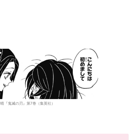
晴『鬼滅の刃』第7巻（集英社）