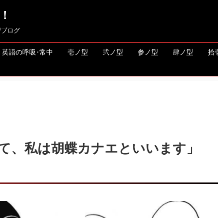
！
習ブログ
英語の呼吸･常中
壱ノ型
弐ノ型
参ノ型
肆ノ型
拾
て、私は胡蝶カナエといいます」