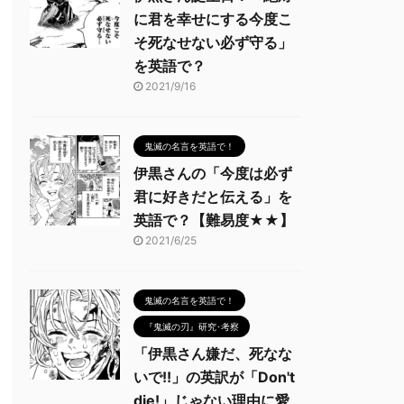
に君を幸せにする今度こ
そ死なせない必ず守る」
を英語で？
2021/9/16
鬼滅の名言を英語で！
伊黒さんの「今度は必ず
君に好きだと伝える」を
英語で？【難易度★★】
2021/6/25
鬼滅の名言を英語で！
『鬼滅の刃』研究･考察
「伊黒さん嫌だ、死なな
いで!!」の英訳が「Don't
die!」じゃない理由に愛