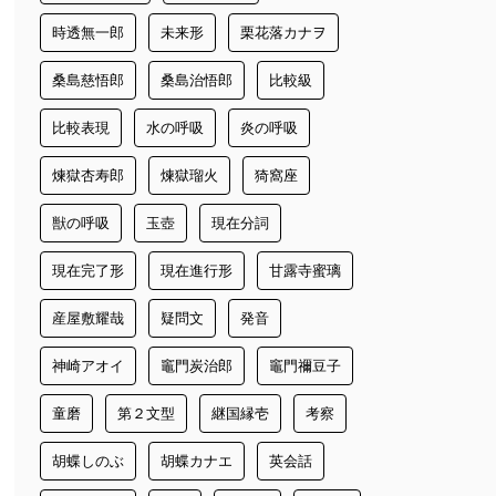
時透無一郎
未来形
栗花落カナヲ
桑島慈悟郎
桑島治悟郎
比較級
比較表現
水の呼吸
炎の呼吸
煉獄杏寿郎
煉獄瑠火
猗窩座
獣の呼吸
玉壺
現在分詞
現在完了形
現在進行形
甘露寺蜜璃
産屋敷耀哉
疑問文
発音
神崎アオイ
竈門炭治郎
竈門禰豆子
童磨
第２文型
継国縁壱
考察
胡蝶しのぶ
胡蝶カナエ
英会話