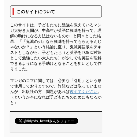
このサイトについて
このサイトは、子どもたちに勉強を教えているマン
ガ大好き人間が、中高生が英語に興味を持って、理
解の助けになる方法はないものか…と悶々とした結
果、「『鬼滅の刃』なら興味を持ってもらえるんじ
ゃないか？」という結論に至り、鬼滅英語版をテキ
ストとしながら、子どもたち（と英語をTOEIC対策
として勉強したい大人たち）が少しでも英語を理解
できるようになる手助けとなることを狙いとして作
りました。
マンガのコマに関しては、必要な「引用」という形
で使用しておりますので、許諾などは取っていませ
んが、出版社の方、問題があれば
教えてください
。
（というか本になれば子どもたちのためにもなるか
と）