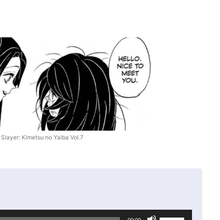
layer: Kimetsu no Yaiba Vol.7
ボ