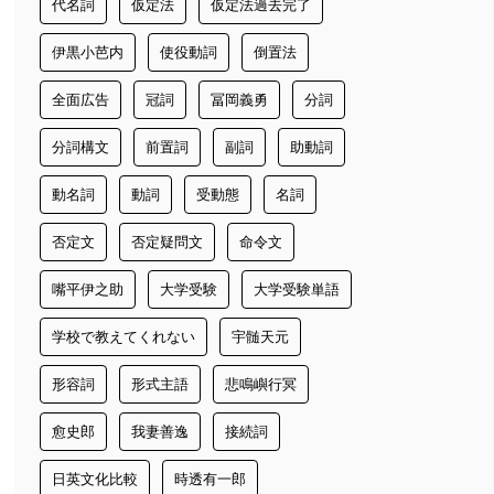
代名詞
仮定法
仮定法過去完了
伊黒小芭内
使役動詞
倒置法
全面広告
冠詞
冨岡義勇
分詞
分詞構文
前置詞
副詞
助動詞
動名詞
動詞
受動態
名詞
否定文
否定疑問文
命令文
嘴平伊之助
大学受験
大学受験単語
学校で教えてくれない
宇髄天元
形容詞
形式主語
悲鳴嶼行冥
愈史郎
我妻善逸
接続詞
日英文化比較
時透有一郎