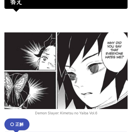
答え
Demon Slayer: Kimetsu no Yaiba Vol.6
正解