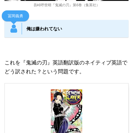
吾峠呼世晴『鬼滅の刃』第6巻（集英社）
冨岡義勇
俺は嫌われてない
これを『鬼滅の刃』英語翻訳版のネイティブ英語で
どう訳された？という問題です。