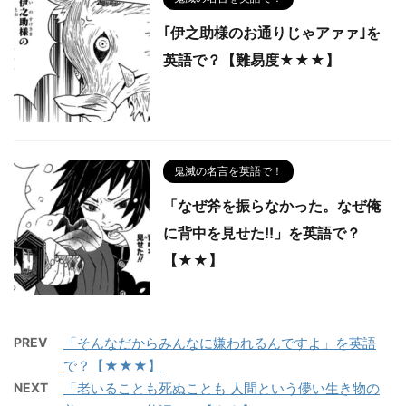
｢伊之助様のお通りじゃアァァ｣を
英語で？【難易度★★★】
鬼滅の名言を英語で！
「なぜ斧を振らなかった。なぜ俺
に背中を見せた!!」を英語で？
【★★】
PREV
「そんなだからみんなに嫌われるんですよ」を英語
で？【★★★】
NEXT
「老いることも死ぬことも 人間という儚い生き物の