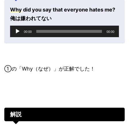
Why
did you say that everyone hates me?
俺は嫌われてない
音
00:00
00:00
声
プ
レ
ー
ヤ
ー
①の「Why（なぜ）」が正解でした！
解説