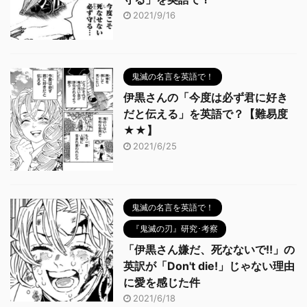
2021/9/16
鬼滅の名言を英語で！
伊黒さんの「今度は必ず君に好き
だと伝える」を英語で？【難易度
★★】
2021/6/25
鬼滅の名言を英語で！
『鬼滅の刃』研究･考察
「伊黒さん嫌だ、死なないで!!」の
英訳が「Don't die!」じゃない理由
に愛を感じた件
2021/6/18