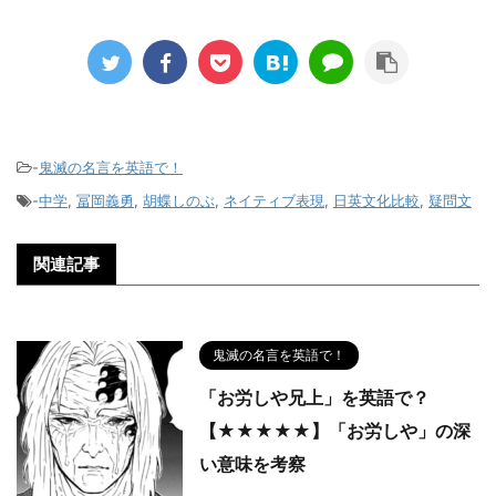
-
鬼滅の名言を英語で！
-
中学
,
冨岡義勇
,
胡蝶しのぶ
,
ネイティブ表現
,
日英文化比較
,
疑問文
関連記事
鬼滅の名言を英語で！
「お労しや兄上」を英語で？
【★★★★★】「お労しや」の深
い意味を考察