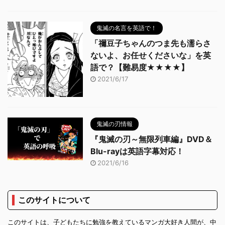
鬼滅の名言を英語で！
「禰豆子ちゃんのつま先も濡らさ
ないよ、お任せくださいな」を英
語で？【難易度★★★★】
2021/6/17
鬼滅の刃情報
『鬼滅の刃～無限列車編』DVD＆
Blu-rayは英語字幕対応！
2021/6/16
このサイトについて
このサイトは、子どもたちに勉強を教えているマンガ大好き人間が、中