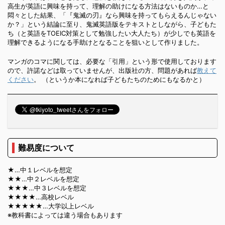
高生が英語に興味を持って、理解の助けになる方法はないものか…と
悶々とした結果、「『鬼滅の刃』なら興味を持ってもらえるんじゃない
か？」という結論に至り、鬼滅英語版をテキストとしながら、子どもた
ち（と英語をTOEIC対策として勉強したい大人たち）が少しでも英語を
理解できるようになる手助けとなることを狙いとして作りました。
マンガのコマに関しては、必要な「引用」という形で使用しております
ので、許諾などは取っていませんが、出版社の方、問題があれば
教えて
ください
。 （というか本になれば子どもたちのためにもなるかと）
難易度について
★…中１レベルを想定
★★…中２レベルを想定
★★★…中３レベルを想定
★★★★…高校レベル
★★★★★…大学以上レベル
※教科書によっては違う場合もあります