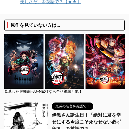
美しさだ」を英語で？【★★】
原作を見ていない方は…
見逃した遊郭編もU-NEXTなら全話視聴可能！
鬼滅の名言を英語で！
伊黒さん誕生日！「絶対に君を幸
せにする今度こそ死なせない必ず
守る」を英語で？