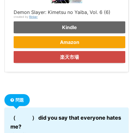
Demon Slayer: Kimetsu no Yaiba, Vol. 6 (6)
created by
Rinker
Kindle
Amazon
楽天市場
問題
（ ） did you say that everyone hates
me?