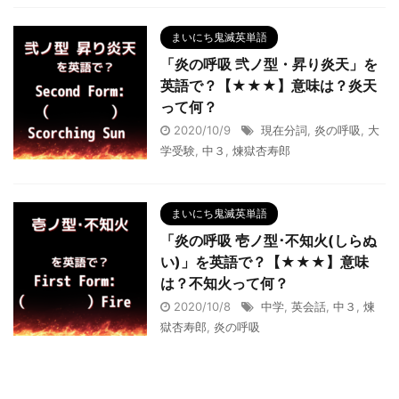
まいにち鬼滅英単語
「炎の呼吸 弐ノ型・昇り炎天」を
英語で？【★★★】意味は？炎天
って何？
2020/10/9
現在分詞
,
炎の呼吸
,
大
学受験
,
中３
,
煉獄杏寿郎
まいにち鬼滅英単語
「炎の呼吸 壱ノ型･不知火(しらぬ
い)」を英語で？【★★★】意味
は？不知火って何？
2020/10/8
中学
,
英会話
,
中３
,
煉
獄杏寿郎
,
炎の呼吸