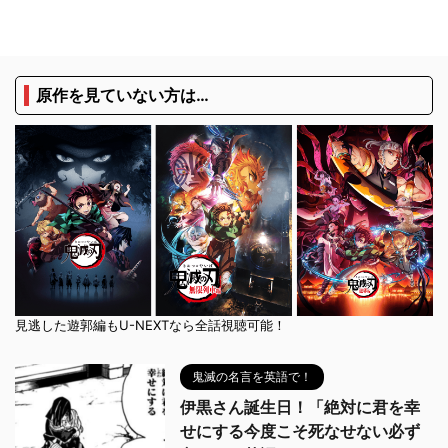
原作を見ていない方は…
見逃した遊郭編もU-NEXTなら全話視聴可能！
鬼滅の名言を英語で！
伊黒さん誕生日！「絶対に君を幸
せにする今度こそ死なせない必ず