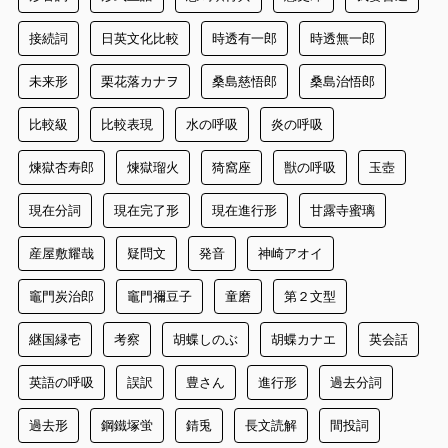
接続詞
日英文化比較
時透有一郎
時透無一郎
未来形
栗花落カナヲ
桑島慈悟郎
桑島治悟郎
比較級
比較表現
水の呼吸
炎の呼吸
煉獄杏寿郎
煉獄瑠火
猗窩座
獣の呼吸
玉壺
現在分詞
現在完了形
現在進行形
甘露寺蜜璃
産屋敷耀哉
疑問文
発音
神崎アオイ
竈門炭治郎
竈門禰豆子
童磨
第２文型
継国縁壱
考察
胡蝶しのぶ
胡蝶カナエ
英会話
英語の呼吸
誤訳
豊さん
進行形
過去分詞
過去形
鋼鐵塚蛍
錆兎
長文読解
間投詞