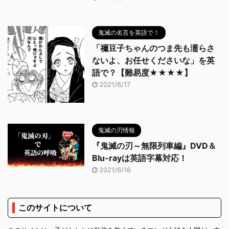
鬼滅の名言を英語で！
「禰豆子ちゃんのつま先も濡らさ
ないよ、お任せくださいな」を英
語で？【難易度★★★★】
2021/6/17
鬼滅の刃情報
『鬼滅の刃～無限列車編』DVD＆
Blu-rayは英語字幕対応！
2021/6/16
このサイトについて