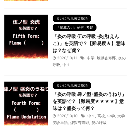
まいにち鬼滅英単語
『鬼滅の刃』研究･考察
「炎の呼吸 伍の呼吸･炎虎(えん
こ)」を英語で？【難易度★】意味
は？なぜ虎？
2020/10/11
中学
,
煉獄杏寿郎
,
炎の
呼吸
,
中１
まいにち鬼滅英単語
「炎の呼吸 肆ノ型･盛炎のうねり」
を英語で？【難易度★★★★】意
味は？盛炎って何？
2020/10/10
中１
,
高校
,
中学
,
大学
受験単語
,
煉獄杏寿郎
,
炎の呼吸