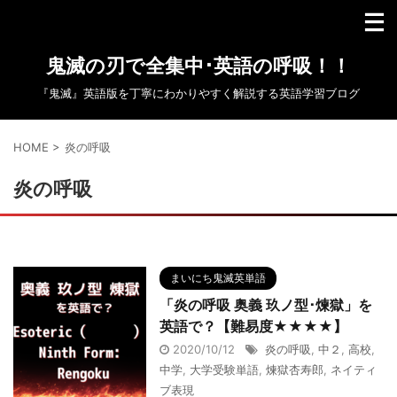
鬼滅の刃で全集中･英語の呼吸！！
『鬼滅』英語版を丁寧にわかりやすく解説する英語学習ブログ
HOME
>
炎の呼吸
炎の呼吸
まいにち鬼滅英単語
「炎の呼吸 奥義 玖ノ型･煉獄」を
英語で？【難易度★★★★】
2020/10/12
炎の呼吸
,
中２
,
高校
,
中学
,
大学受験単語
,
煉獄杏寿郎
,
ネイティ
ブ表現