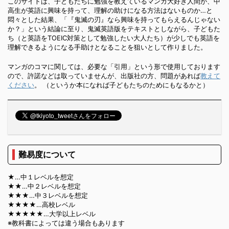
このサイトは、子どもたちに勉強を教えているマンガ大好き人間が、中
高生が英語に興味を持って、理解の助けになる方法はないものか…と
悶々とした結果、「『鬼滅の刃』なら興味を持ってもらえるんじゃない
か？」という結論に至り、鬼滅英語版をテキストとしながら、子どもた
ち（と英語をTOEIC対策として勉強したい大人たち）が少しでも英語を
理解できるようになる手助けとなることを狙いとして作りました。
マンガのコマに関しては、必要な「引用」という形で使用しております
ので、許諾などは取っていませんが、出版社の方、問題があれば
教えて
ください
。 （というか本になれば子どもたちのためにもなるかと）
難易度について
★…中１レベルを想定
★★…中２レベルを想定
★★★…中３レベルを想定
★★★★…高校レベル
★★★★★…大学以上レベル
※教科書によっては違う場合もあります