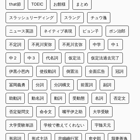
that節
TOEIC
お館様
まとめ
スラッシュリーディング
スラング
チュウ逸
ニュース英語
ネイティブ表現
ピョン子
ポン治郎
不定詞
不死川実弥
不死川玄弥
中学
中１
中２
中３
代名詞
仮定法
仮定法過去完了
伊黒小芭内
使役動詞
倒置法
全面広告
冠詞
冨岡義勇
分詞
分詞構文
前置詞
副詞
助動詞
動名詞
動詞
受動態
名詞
否定文
否定疑問文
命令文
嘴平伊之助
大学受験
大学受験単語
学校で教えてくれない
宇髄天元
形容詞
形式主語
悲鳴嶼行冥
愈史郎
我妻善逸