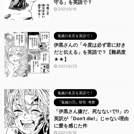
守る」を英語で？
2021/9/16
鬼滅の名言を英語で！
伊黒さんの「今度は必ず君に好き
だと伝える」を英語で？【難易度
★★】
2021/6/25
鬼滅の名言を英語で！
『鬼滅の刃』研究･考察
「伊黒さん嫌だ、死なないで!!」の
英訳が「Don't die!」じゃない理由
に愛を感じた件
2021/6/18