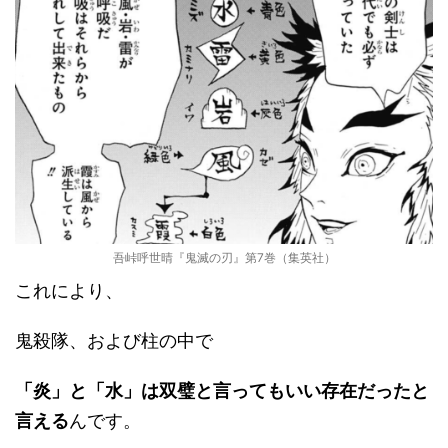
吾峠呼世晴『鬼滅の刃』第7巻（集英社）
これにより、
鬼殺隊、および柱の中で
「炎」と「水」は双璧と言ってもいい存在だったと
言える
んです。