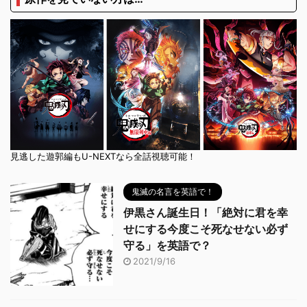
見逃した遊郭編もU-NEXTなら全話視聴可能！
鬼滅の名言を英語で！
伊黒さん誕生日！「絶対に君を幸
せにする今度こそ死なせない必ず
守る」を英語で？
2021/9/16