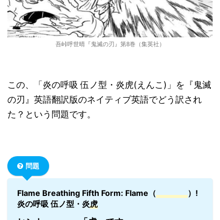
吾峠呼世晴『鬼滅の刃』第8巻（集英社）
この、「炎の呼吸 伍ノ型・炎虎(えんこ)」を『鬼滅
の刃』英語翻訳版のネイティブ英語でどう訳され
た？という問題です。
問題
Flame Breathing Fifth Form: Flame（
）!
炎の呼吸 伍ノ型・炎
虎