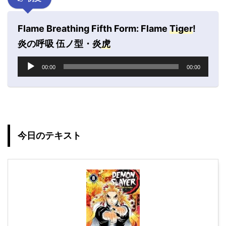
Flame Breathing Fifth Form: Flame
Tiger
!
炎の呼吸 伍ノ型・炎
虎
音
00:00
00:00
声
プ
レ
ー
ヤ
ー
今日のテキスト