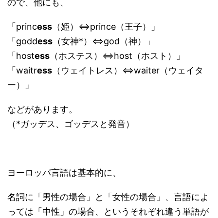
ので、他にも、
「princ
ess
（姫）⇔prince（王子）」
「godd
ess
（女神*）⇔god（神）」
「host
ess
（ホステス）⇔host（ホスト）」
「waitr
ess
（ウェイトレス）⇔waiter（ウェイタ
ー）」
などがあります。
（*ガッデス、ゴッデスと発音）
ヨーロッパ言語は基本的に、
名詞に「男性の場合」と「女性の場合」、言語によ
っては「中性」の場合、というそれぞれ違う単語が