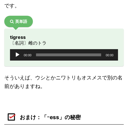
です。
英単語
tigress
〔名詞〕雌のトラ
音
00:00
00:00
声
プ
レ
ー
そういえば、ウシとかニワトリもオスメスで別の名
ヤ
前がありますね。
ー
おまけ：「ｰess」の秘密