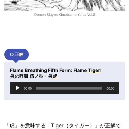
Demon Slayer: Kimetsu no Yaiba Vol.8
正解
Flame Breathing Fifth Form: Flame
Tiger
!
炎の呼吸 伍ノ型・炎
虎
音
00:00
00:00
声
プ
レ
ー
ヤ
ー
「虎」を意味する「Tiger（タイガー）」が正解で