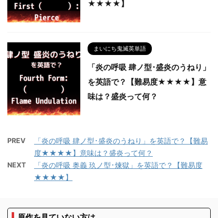
★★★★】
まいにち鬼滅英単語
「炎の呼吸 肆ノ型･盛炎のうねり」
を英語で？【難易度★★★★】意
味は？盛炎って何？
PREV
「炎の呼吸 肆ノ型･盛炎のうねり」を英語で？【難易
度★★★★】意味は？盛炎って何？
NEXT
「炎の呼吸 奥義 玖ノ型･煉獄」を英語で？【難易度
★★★★】
原作を見ていない方は…