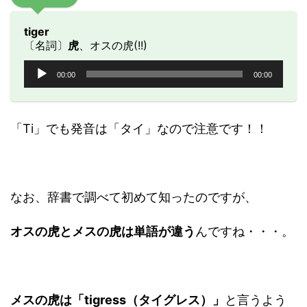
tiger
〔名詞〕
虎
、オスの虎(!!)
音
00:00
00:00
声
プ
レ
ー
「Ti」でも発音は「タイ」なので注意です！！
ヤ
ー
なお、辞書で調べて初めて知ったのですが、
オスの虎とメスの虎は単語が違う
んですね・・・。
メスの虎は「tigress（タイグレス）」
と言うよう