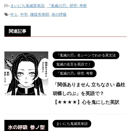
-
まいにち鬼滅英単語
,
『鬼滅の刃』研究･考察
-
中１
,
中学
,
煉獄杏寿郎
,
炎の呼吸
関連記事
『鬼滅の刃』名シーンでわかる英文法
鬼滅の名言を英語で！
『鬼滅の刃』研究･考察
「関係ありません 立ちなさい 蟲柱
胡蝶しのぶ」を英語で？
【★★★★】心を鬼にした英訳
まいにち鬼滅英単語