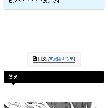
ヒント：・・・「虎」です
目次
[
▼展開する▼
]
答え