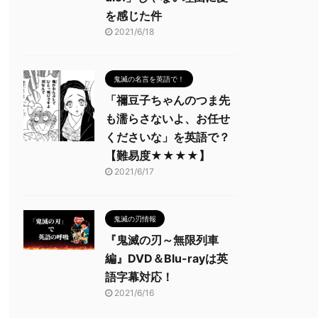
を感じた件
2021/6/18
鬼滅の名言を英語で！
「禰豆子ちゃんのつま先
も濡らさないよ、お任せ
くださいな」を英語で？
【難易度★★★★】
2021/6/17
鬼滅の刃情報
『鬼滅の刃～無限列車
編』DVD＆Blu-rayは英
語字幕対応！
2021/6/16