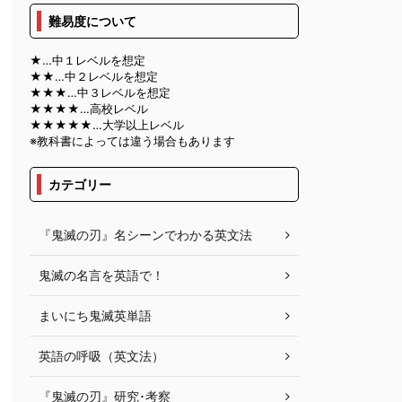
難易度について
★…中１レベルを想定
★★…中２レベルを想定
★★★…中３レベルを想定
★★★★…高校レベル
★★★★★…大学以上レベル
※教科書によっては違う場合もあります
カテゴリー
『鬼滅の刃』名シーンでわかる英文法
鬼滅の名言を英語で！
まいにち鬼滅英単語
英語の呼吸（英文法）
『鬼滅の刃』研究･考察