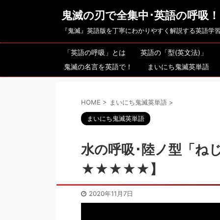
鬼滅の刃で全集中･英語の呼吸！
『鬼滅』英語版を丁寧にわかりやすく解説する英語学
「英語の呼吸」とは
英語の「型(英文法)」
鬼滅の名言を英語で！
まいにち鬼滅英単語
HOME
>
まいにち鬼滅英単語
>
まいにち鬼滅英単語
水の呼吸･陸ノ型「ね
★★★★★】
2020年11月7日