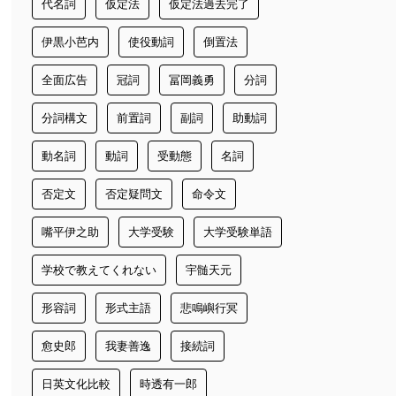
代名詞
仮定法
仮定法過去完了
伊黒小芭内
使役動詞
倒置法
全面広告
冠詞
冨岡義勇
分詞
分詞構文
前置詞
副詞
助動詞
動名詞
動詞
受動態
名詞
否定文
否定疑問文
命令文
嘴平伊之助
大学受験
大学受験単語
学校で教えてくれない
宇髄天元
形容詞
形式主語
悲鳴嶼行冥
愈史郎
我妻善逸
接続詞
日英文化比較
時透有一郎