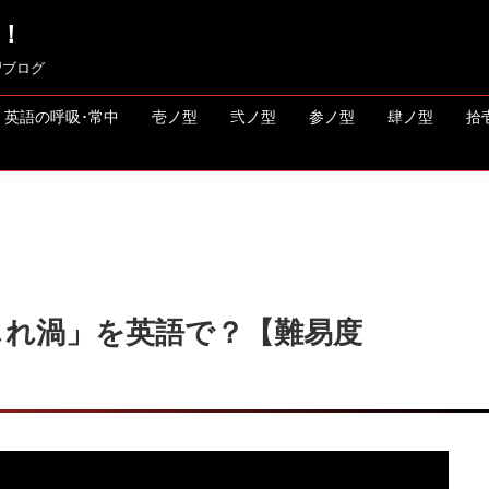
！
習ブログ
英語の呼吸･常中
壱ノ型
弐ノ型
参ノ型
肆ノ型
拾
じれ渦」を英語で？【難易度