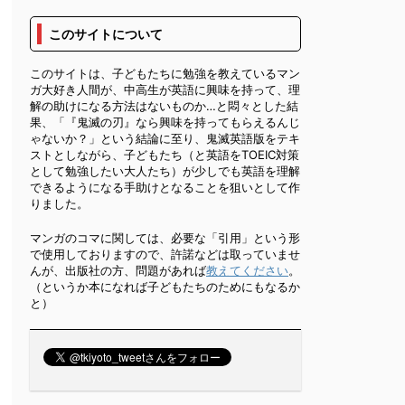
このサイトについて
このサイトは、子どもたちに勉強を教えているマン
ガ大好き人間が、中高生が英語に興味を持って、理
解の助けになる方法はないものか…と悶々とした結
果、「『鬼滅の刃』なら興味を持ってもらえるんじ
ゃないか？」という結論に至り、鬼滅英語版をテキ
ストとしながら、子どもたち（と英語をTOEIC対策
として勉強したい大人たち）が少しでも英語を理解
できるようになる手助けとなることを狙いとして作
りました。
マンガのコマに関しては、必要な「引用」という形
で使用しておりますので、許諾などは取っていませ
んが、出版社の方、問題があれば
教えてください
。
（というか本になれば子どもたちのためにもなるか
と）