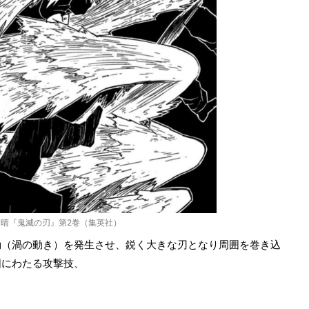
晴『鬼滅の刃』第2巻（集英社）
動（渦の動き）を発生させ、鋭く大きな刃となり周囲を巻き込
囲にわたる攻撃技、