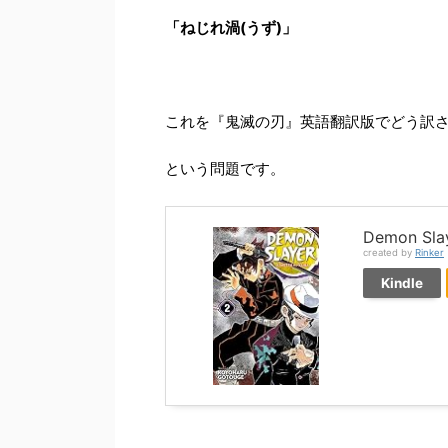
「ねじれ渦(うず)」
これを『鬼滅の刃』英語翻訳版でどう訳
という問題です。
Demon Slay
created by
Rinker
Kindle