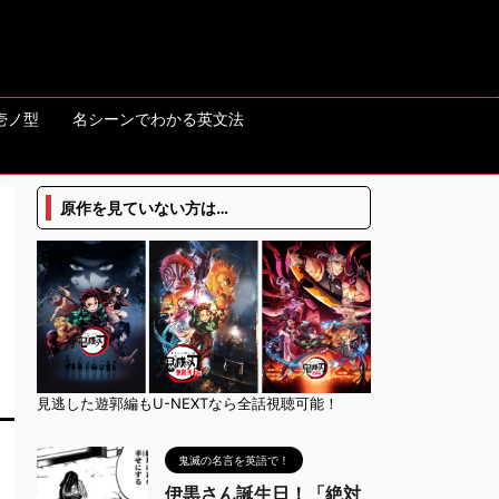
壱ノ型
名シーンでわかる英文法
原作を見ていない方は…
見逃した遊郭編もU-NEXTなら全話視聴可能！
鬼滅の名言を英語で！
伊黒さん誕生日！「絶対