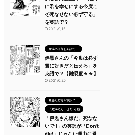
に君を幸せにする今度こ
そ死なせない必ず守る」
を英語で？
2021/9/16
鬼滅の名言を英語で！
伊黒さんの「今度は必ず
君に好きだと伝える」を
英語で？【難易度★★】
2021/6/25
鬼滅の名言を英語で！
『鬼滅の刃』研究･考察
「伊黒さん嫌だ、死なな
いで!!」の英訳が「Don't
die!」じゃない理由に愛