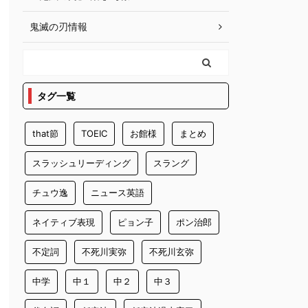
鬼滅の刃情報
タグ一覧
that節
TOEIC
お館様
まとめ
スラッシュリーディング
スラング
チュウ逸
ニュース英語
ネイティブ表現
ピョン子
ポン治郎
不定詞
不死川実弥
不死川玄弥
中学
中１
中２
中３