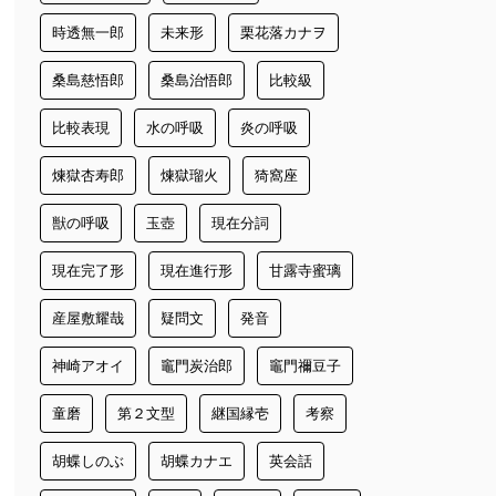
時透無一郎
未来形
栗花落カナヲ
桑島慈悟郎
桑島治悟郎
比較級
比較表現
水の呼吸
炎の呼吸
煉獄杏寿郎
煉獄瑠火
猗窩座
獣の呼吸
玉壺
現在分詞
現在完了形
現在進行形
甘露寺蜜璃
産屋敷耀哉
疑問文
発音
神崎アオイ
竈門炭治郎
竈門禰豆子
童磨
第２文型
継国縁壱
考察
胡蝶しのぶ
胡蝶カナエ
英会話