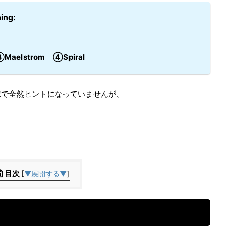
ing:
aelstrom ④Spiral
味で全然ヒントになっていませんが、
目次
[
▼展開する▼
]