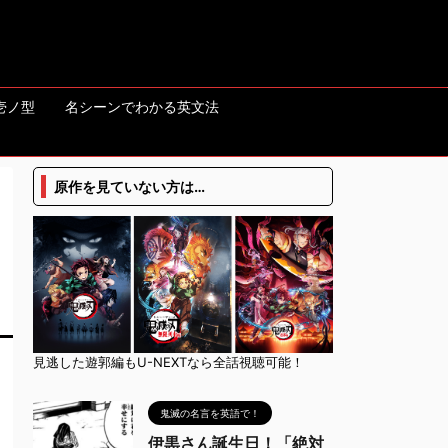
壱ノ型
名シーンでわかる英文法
原作を見ていない方は…
見逃した遊郭編もU-NEXTなら全話視聴可能！
鬼滅の名言を英語で！
伊黒さん誕生日！「絶対