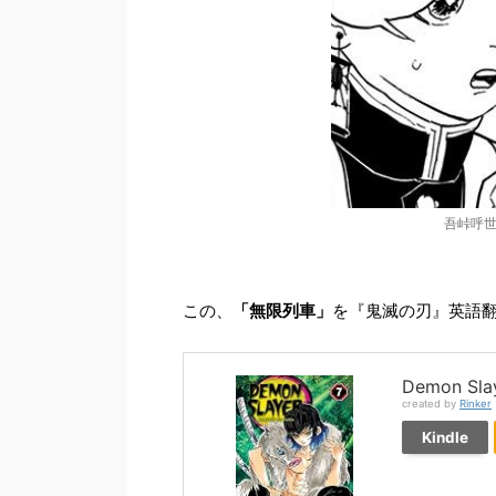
吾峠呼世
この、
「無限列車」
を『鬼滅の刃』英語
Demon Slaye
created by
Rinker
Kindle