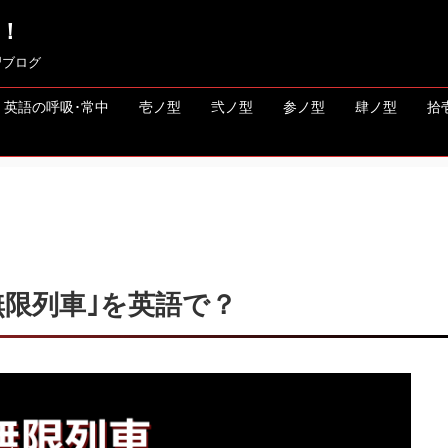
！
習ブログ
英語の呼吸･常中
壱ノ型
弐ノ型
参ノ型
肆ノ型
拾
無限列車｣を英語で？