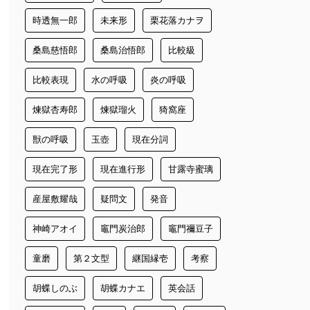
時透無一郎
未来形
栗花落カナヲ
桑島慈悟郎
桑島治悟郎
比較級
比較表現
水の呼吸
炎の呼吸
煉獄杏寿郎
煉獄瑠火
猗窩座
獣の呼吸
玉壺
現在分詞
現在完了形
現在進行形
甘露寺蜜璃
産屋敷耀哉
疑問文
発音
神崎アオイ
竈門炭治郎
竈門禰豆子
童磨
第２文型
継国縁壱
考察
胡蝶しのぶ
胡蝶カナエ
英会話