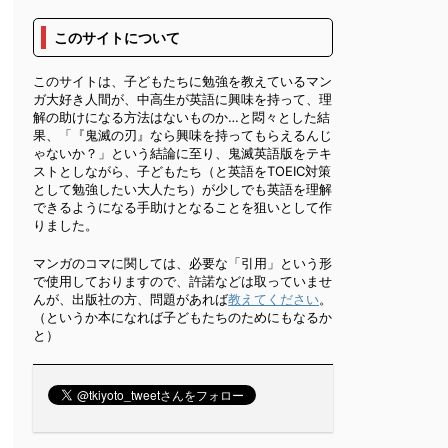
このサイトについて
このサイトは、子どもたちに勉強を教えているマン
ガ大好き人間が、中高生が英語に興味を持って、理
解の助けになる方法はないものか…と悶々とした結
果、「『鬼滅の刃』なら興味を持ってもらえるんじ
ゃないか？」という結論に至り、鬼滅英語版をテキ
ストとしながら、子どもたち（と英語をTOEIC対策
として勉強したい大人たち）が少しでも英語を理解
できるようになる手助けとなることを狙いとして作
りました。
マンガのコマに関しては、必要な「引用」という形
で使用しておりますので、許諾などは取っていませ
んが、出版社の方、問題があれば
教えてください
。
（というか本になれば子どもたちのためにもなるか
と）