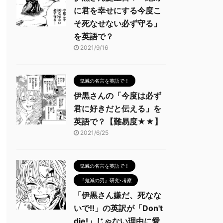
に君を幸せにする今度こ
そ死なせない必ず守る」
を英語で？
2021/9/16
鬼滅の名言を英語で！
伊黒さんの「今度は必ず
君に好きだと伝える」を
英語で？【難易度★★】
2021/6/25
鬼滅の名言を英語で！
『鬼滅の刃』研究･考察
「伊黒さん嫌だ、死なな
いで!!」の英訳が「Don't
die!」じゃない理由に愛