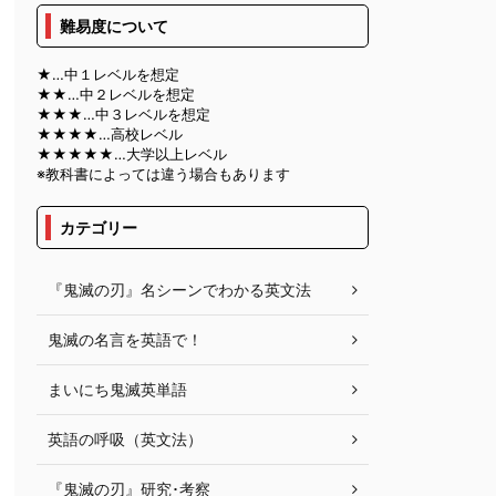
難易度について
★…中１レベルを想定
★★…中２レベルを想定
★★★…中３レベルを想定
★★★★…高校レベル
★★★★★…大学以上レベル
※教科書によっては違う場合もあります
カテゴリー
『鬼滅の刃』名シーンでわかる英文法
鬼滅の名言を英語で！
まいにち鬼滅英単語
英語の呼吸（英文法）
『鬼滅の刃』研究･考察