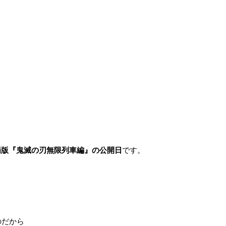
場版『鬼滅の刃無限列車編』の公開日
です。
のだから