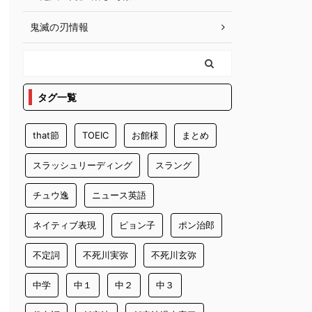
鬼滅の刃情報
タグ一覧
that節
TOEIC
お館様
まとめ
スラッシュリーディング
スラング
チュウ逸
ニュース英語
ネイティブ表現
ピョン子
ポン治郎
不定詞
不死川実弥
不死川玄弥
中学
中１
中２
中３