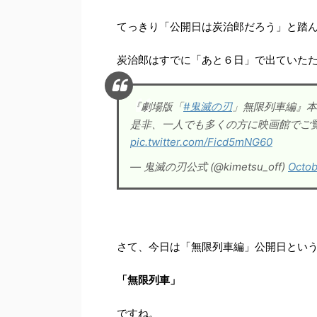
てっきり「公開日は炭治郎だろう」と踏
炭治郎はすでに「あと６日」で出ていた
『劇場版「
#鬼滅の刃
」無限列車編』本
是非、一人でも多くの方に映画館でご
pic.twitter.com/Ficd5mNG60
— 鬼滅の刃公式 (@kimetsu_off)
Octob
さて、今日は「無限列車編」公開日とい
「無限列車」
ですね。