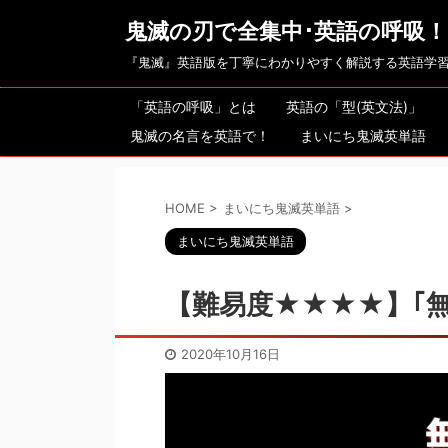
鬼滅の刃で全集中･英語の呼吸！
『鬼滅』英語版を丁寧にわかりやすく解説する英語学
「英語の呼吸」とは
英語の「型(英文法)」
鬼滅の名言を英語で！
まいにち鬼滅英単語
HOME
>
まいにち鬼滅英単語
>
まいにち鬼滅英単語
【難易度★★★★】｢
2020年10月16日