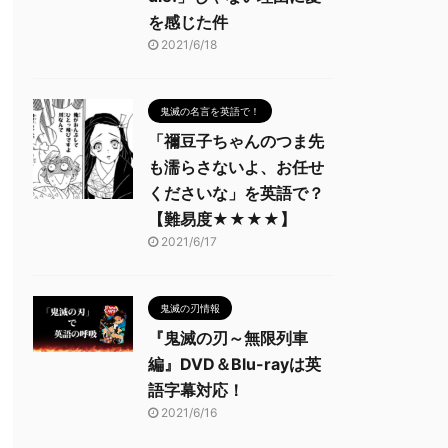
を感じた件
2021/6/18
鬼滅の名言を英語で！
「禰豆子ちゃんのつま先
も濡らさないよ、お任せ
くださいな」を英語で？
【難易度★★★★】
2021/6/17
鬼滅の刃情報
『鬼滅の刃～無限列車
編』DVD＆Blu-rayは英
語字幕対応！
2021/6/16