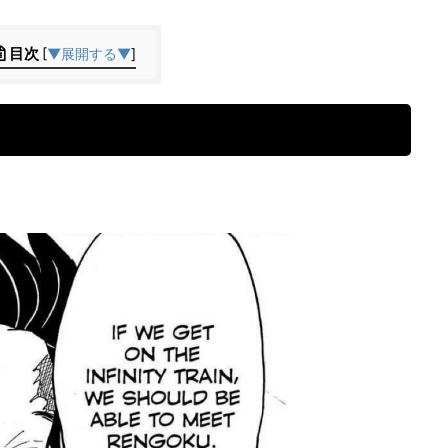
目次
[
▼展開する▼
]