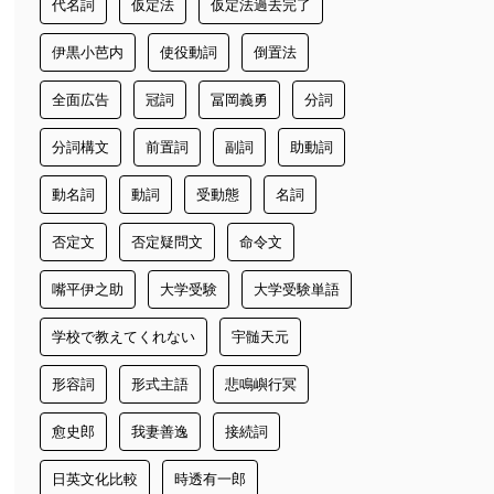
代名詞
仮定法
仮定法過去完了
伊黒小芭内
使役動詞
倒置法
全面広告
冠詞
冨岡義勇
分詞
分詞構文
前置詞
副詞
助動詞
動名詞
動詞
受動態
名詞
否定文
否定疑問文
命令文
嘴平伊之助
大学受験
大学受験単語
学校で教えてくれない
宇髄天元
形容詞
形式主語
悲鳴嶼行冥
愈史郎
我妻善逸
接続詞
日英文化比較
時透有一郎