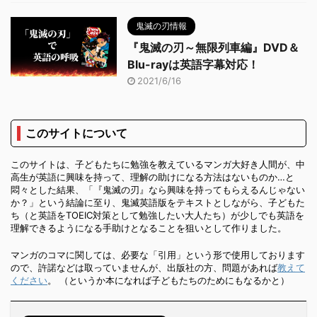
鬼滅の刃情報
『鬼滅の刃～無限列車編』DVD＆
Blu-rayは英語字幕対応！
2021/6/16
このサイトについて
このサイトは、子どもたちに勉強を教えているマンガ大好き人間が、中
高生が英語に興味を持って、理解の助けになる方法はないものか…と
悶々とした結果、「『鬼滅の刃』なら興味を持ってもらえるんじゃない
か？」という結論に至り、鬼滅英語版をテキストとしながら、子どもた
ち（と英語をTOEIC対策として勉強したい大人たち）が少しでも英語を
理解できるようになる手助けとなることを狙いとして作りました。
マンガのコマに関しては、必要な「引用」という形で使用しております
ので、許諾などは取っていませんが、出版社の方、問題があれば
教えて
ください
。 （というか本になれば子どもたちのためにもなるかと）