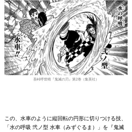
吾峠呼世晴『鬼滅の刃』第2巻（集英社）
この、水車のように縦回転の円形に切りつける技、
「水の呼吸 弐ノ型 水車（みずぐるま）」を『鬼滅