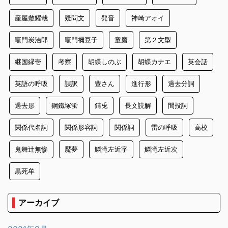
産屋敷耀哉
疑問文
発音
神崎アオイ
竈門炭治郎
竈門禰豆子
童磨
第２文型
継国縁壱
考察
胡蝶しのぶ
胡蝶カナエ
英会話
英語の呼吸
誤訳
豊さん
進行形
過去分詞
過去形
鋼鐵塚蛍
錆兎
長文読解
間投詞
関係代名詞
関係形容詞
関係詞
雷の呼吸
高校
鬼舞辻無惨
魘夢
鱗滝左近字
鱗滝左近次
黒死牟
アーカイブ