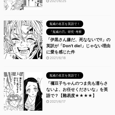
2021/6/25
鬼滅の名言を英語で！
『鬼滅の刃』研究･考察
「伊黒さん嫌だ、死なないで!!」の
英訳が「Don't die!」じゃない理由
に愛を感じた件
2021/6/18
鬼滅の名言を英語で！
「禰豆子ちゃんのつま先も濡らさ
ないよ、お任せくださいな」を英
語で？【難易度★★★★】
2021/6/17