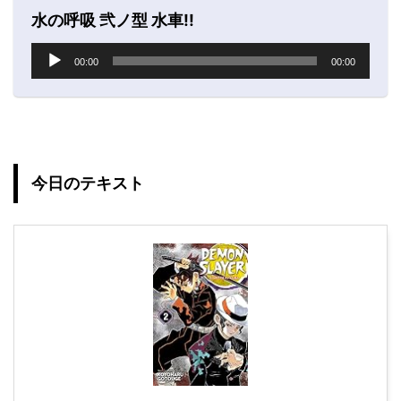
水の呼吸 弐ノ型 水車!!
音
00:00
00:00
声
プ
レ
ー
ヤ
ー
今日のテキスト