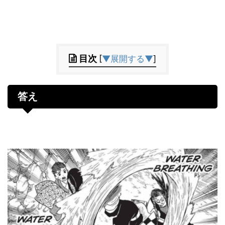
目次
[
▼展開する▼
]
答え