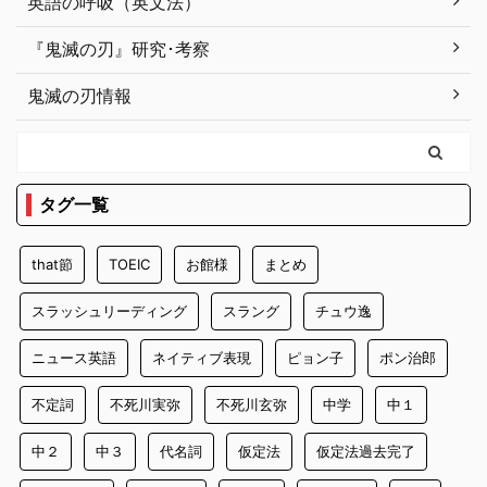
英語の呼吸（英文法）
『鬼滅の刃』研究･考察
鬼滅の刃情報
タグ一覧
that節
TOEIC
お館様
まとめ
スラッシュリーディング
スラング
チュウ逸
ニュース英語
ネイティブ表現
ピョン子
ポン治郎
不定詞
不死川実弥
不死川玄弥
中学
中１
中２
中３
代名詞
仮定法
仮定法過去完了