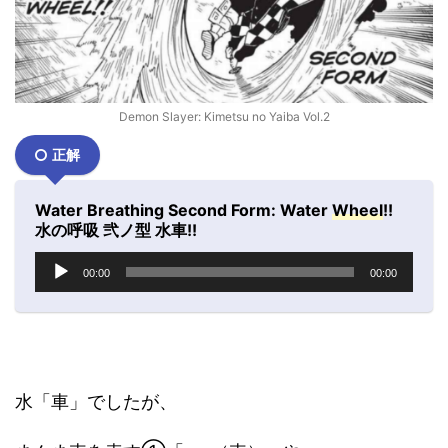
Demon Slayer: Kimetsu no Yaiba Vol.2
正解
Water Breathing Second Form: Water
Wheel
!!
水の呼吸 弐ノ型 水車!!
音
00:00
00:00
声
プ
レ
ー
ヤ
ー
水「車」でしたが、