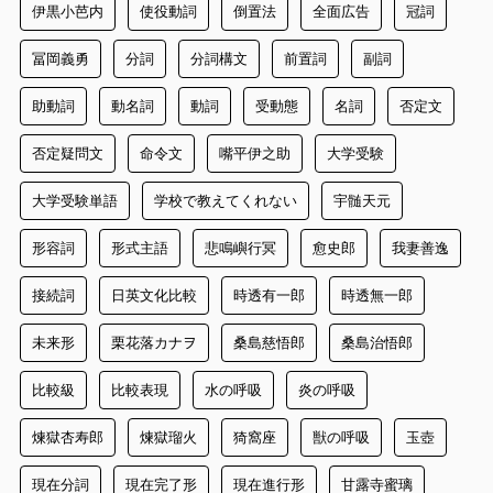
伊黒小芭内
使役動詞
倒置法
全面広告
冠詞
冨岡義勇
分詞
分詞構文
前置詞
副詞
助動詞
動名詞
動詞
受動態
名詞
否定文
否定疑問文
命令文
嘴平伊之助
大学受験
大学受験単語
学校で教えてくれない
宇髄天元
形容詞
形式主語
悲鳴嶼行冥
愈史郎
我妻善逸
接続詞
日英文化比較
時透有一郎
時透無一郎
未来形
栗花落カナヲ
桑島慈悟郎
桑島治悟郎
比較級
比較表現
水の呼吸
炎の呼吸
煉獄杏寿郎
煉獄瑠火
猗窩座
獣の呼吸
玉壺
現在分詞
現在完了形
現在進行形
甘露寺蜜璃