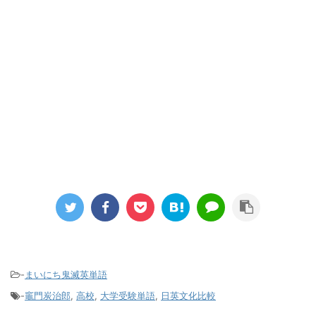
-
まいにち鬼滅英単語
-
竈門炭治郎
,
高校
,
大学受験単語
,
日英文化比較