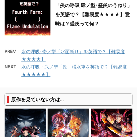
「炎の呼吸 肆ノ型･盛炎のうねり」
を英語で？【難易度★★★★】意
味は？盛炎って何？
PREV
水の呼吸･壱ノ型「水面斬り」を英語で？【難易度
★★★★】
NEXT
水の呼吸・弐ノ型「改」横水車を英語で？【難易度
★★★★★】
原作を見ていない方は…