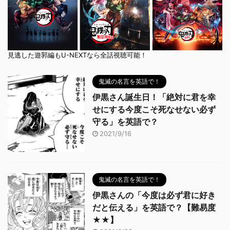
見逃した遊郭編もU-NEXTなら全話視聴可能！
鬼滅の名言を英語で！
伊黒さん誕生日！「絶対に君を幸
せにする今度こそ死なせない必ず
守る」を英語で？
2021/9/16
鬼滅の名言を英語で！
伊黒さんの「今度は必ず君に好き
だと伝える」を英語で？【難易度
★★】