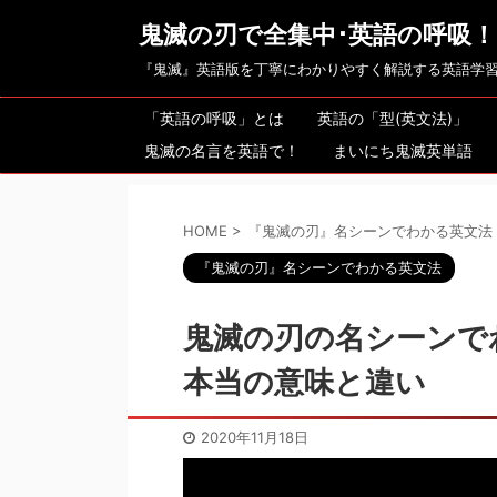
鬼滅の刃で全集中･英語の呼吸！
『鬼滅』英語版を丁寧にわかりやすく解説する英語学
「英語の呼吸」とは
英語の「型(英文法)」
鬼滅の名言を英語で！
まいにち鬼滅英単語
HOME
>
『鬼滅の刃』名シーンでわかる英文法
『鬼滅の刃』名シーンでわかる英文法
鬼滅の刃の名シーンでわか
本当の意味と違い
2020年11月18日