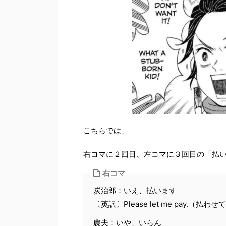
こちらでは、
右コマに２回目、左コマに３回目の「払
右コマ
炭治郎：いえ、払います
〔英訳〕Please let me pay.（払わ
農夫：いや、いらん