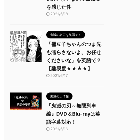
を感じた件
2021/6/18
鬼滅の名言を英語で！
「禰豆子ちゃんのつま先
も濡らさないよ、お任せ
くださいな」を英語で？
【難易度★★★★】
2021/6/17
鬼滅の刃情報
『鬼滅の刃～無限列車
編』DVD＆Blu-rayは英
語字幕対応！
2021/6/16