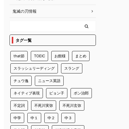
鬼滅の刃情報
タグ一覧
that節
TOEIC
お館様
まとめ
スラッシュリーディング
スラング
チュウ逸
ニュース英語
ネイティブ表現
ピョン子
ポン治郎
不定詞
不死川実弥
不死川玄弥
中学
中１
中２
中３