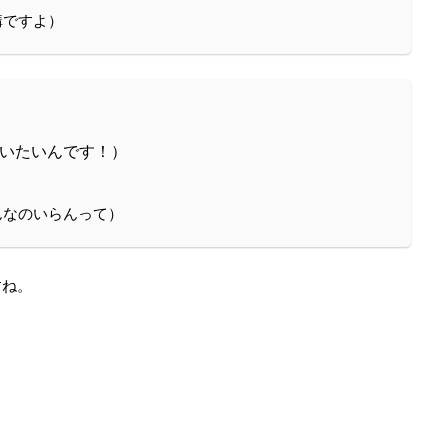
結構ですよ）
（でも払いたいんです！）
らはそんなのいらんって）
すね。