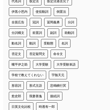
代名詞
仮定法
仮定法過去完了
伊黒小芭内
使役動詞
倒置法
全面広告
冠詞
冨岡義勇
分詞
分詞構文
前置詞
副詞
助動詞
動名詞
動詞
受動態
名詞
否定文
否定疑問文
命令文
嘴平伊之助
大学受験
大学受験単語
学校で教えてくれない
宇髄天元
形容詞
形式主語
悲鳴嶼行冥
愈史郎
我妻善逸
接続詞
日英文化比較
時透有一郎