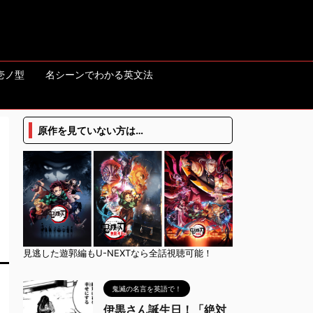
壱ノ型
名シーンでわかる英文法
原作を見ていない方は…
見逃した遊郭編もU-NEXTなら全話視聴可能！
鬼滅の名言を英語で！
伊黒さん誕生日！「絶対