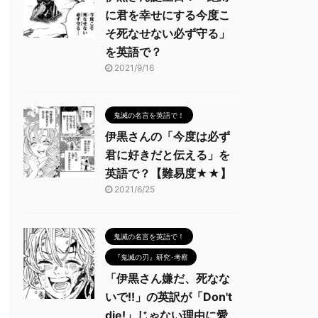
に君を幸せにする今度こ
そ死なせない必ず守る」
を英語で？
2021/9/16
鬼滅の名言を英語で！
伊黒さんの「今度は必ず
君に好きだと伝える」を
英語で？【難易度★★】
2021/6/25
鬼滅の名言を英語で！
『鬼滅の刃』研究･考察
「伊黒さん嫌だ、死なな
いで!!」の英訳が「Don't
die!」じゃない理由に愛