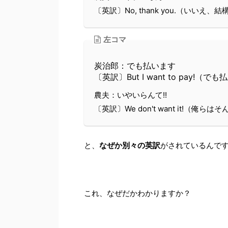
〔英訳〕No, thank you.（いいえ、
左コマ
炭治郎：でも払います
〔英訳〕But I want to pay!
農夫：いやいらんて!!
〔英訳〕We don't want it!（俺
と、
なぜか別々の英訳
がされているんで
これ、なぜだかわかりますか？