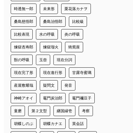
時透無一郎
未来形
栗花落カナヲ
桑島慈悟郎
桑島治悟郎
比較級
比較表現
水の呼吸
炎の呼吸
煉獄杏寿郎
煉獄瑠火
猗窩座
獣の呼吸
玉壺
現在分詞
現在完了形
現在進行形
甘露寺蜜璃
産屋敷耀哉
疑問文
発音
神崎アオイ
竈門炭治郎
竈門禰豆子
童磨
第２文型
継国縁壱
考察
胡蝶しのぶ
胡蝶カナエ
英会話