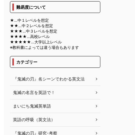
難易度について
★…中１レベルを想定
★★…中２レベルを想定
★★★…中３レベルを想定
★★★★…高校レベル
★★★★★…大学以上レベル
※教科書によっては違う場合もあります
カテゴリー
『鬼滅の刃』名シーンでわかる英文法
鬼滅の名言を英語で！
まいにち鬼滅英単語
英語の呼吸（英文法）
『鬼滅の刃』研究･考察