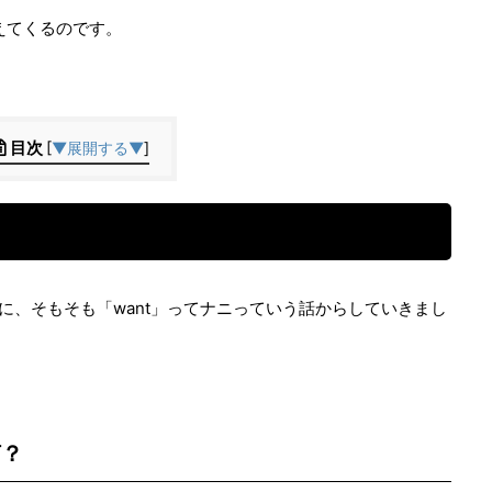
えてくるのです。
目次
[
▼展開する▼
]
べる前に、そもそも「want」ってナニっていう話からしていきまし
何？