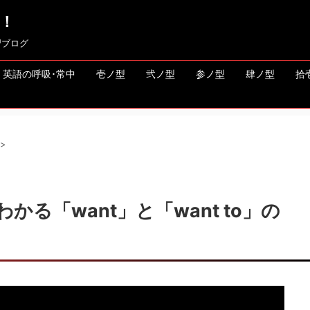
！
習ブログ
英語の呼吸･常中
壱ノ型
弐ノ型
参ノ型
肆ノ型
拾
>
る「want」と「want to」の