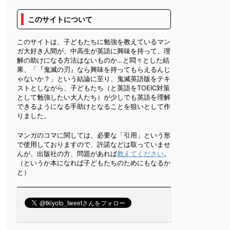
このサイトについて
このサイトは、子どもたちに勉強を教えているマン
ガ大好き人間が、中高生が英語に興味を持って、理
解の助けになる方法はないものか…と悶々とした結
果、「『鬼滅の刃』なら興味を持ってもらえるんじ
ゃないか？」という結論に至り、鬼滅英語版をテキ
ストとしながら、子どもたち（と英語をTOEIC対策
として勉強したい大人たち）が少しでも英語を理解
できるようになる手助けとなることを狙いとして作
りました。
マンガのコマに関しては、必要な「引用」という形
で使用しておりますので、許諾などは取っていませ
んが、出版社の方、問題があれば
教えてください
。
（というか本になれば子どもたちのためにもなるか
と）