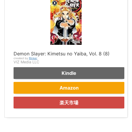
Demon Slayer: Kimetsu no Yaiba, Vol. 8 (8)
created by
Rinker
VIZ Media LLC
Kindle
Amazon
楽天市場