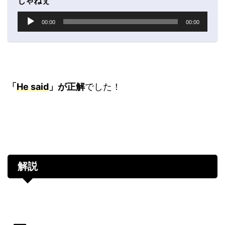
じゃねぇ
音
00:00
00:00
声
プ
レ
ー
ヤ
ー
「
He said
」が正解
でした！
解説