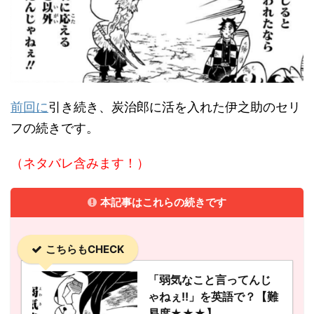
前回に
引き続き、炭治郎に活を入れた伊之助のセリ
フの続きです。
（ネタバレ含みます！）
本記事はこれらの続きです
こちらもCHECK
「弱気なこと言ってんじ
ゃねぇ!!」を英語で？【難
易度★★★】