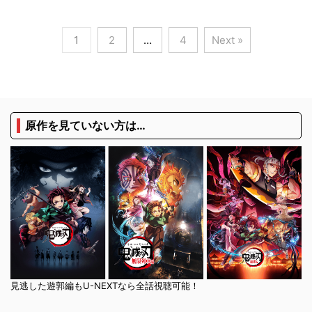
1
2
…
4
Next »
原作を見ていない方は…
見逃した遊郭編もU-NEXTなら全話視聴可能！