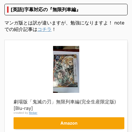
[英語]字幕対応の『無限列車編』
マンガ版とは訳が違いますが、勉強になりますよ！ note
での紹介記事は
コチラ
！
劇場版「鬼滅の刃」無限列車編(完全生産限定版)
[Blu-ray]
created by
Rinker
Amazon