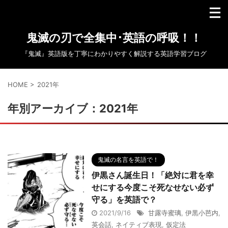
鬼滅の刃で全集中･英語の呼吸！！
『鬼滅』英語版を丁寧にわかりやすく解説する英語学習ブログ
HOME
>
2021年
年別アーカイブ：2021年
鬼滅の名言を英語で！
伊黒さん誕生日！「絶対に君を幸
せにする今度こそ死なせない必ず
守る」を英語で？
2021/9/16
甘露寺蜜璃
,
伊黒小芭内
,
英会話
,
ネイティブ表現
,
仮定法