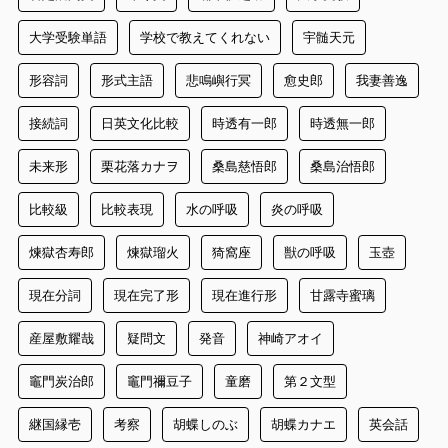
大学受験単語
学校で教えてくれない
宇髄天元
形容詞
形式主語
悲鳴嶼行冥
愈史郎
我妻善逸
接続詞
日英文化比較
時透有一郎
時透無一郎
未来形
栗花落カナヲ
桑島慈悟郎
桑島治悟郎
比較級
比較表現
水の呼吸
炎の呼吸
煉獄杏寿郎
煉獄瑠火
猗窩座
獣の呼吸
玉壺
現在分詞
現在完了形
現在進行形
甘露寺蜜璃
産屋敷耀哉
疑問文
発音
神崎アオイ
竈門炭治郎
竈門禰豆子
童磨
第２文型
継国縁壱
考察
胡蝶しのぶ
胡蝶カナエ
英会話