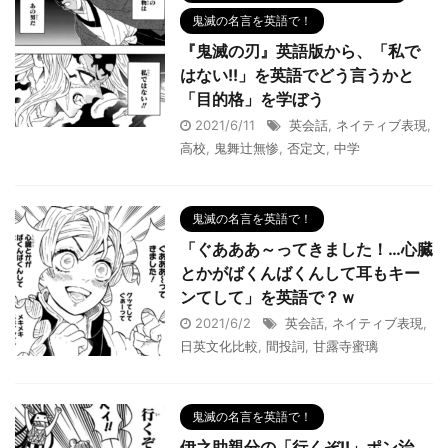
鬼滅の名言を英語で！
『鬼滅の刃』英語版から、「私で
はない!!」を英語でどう言うかと
「目的格」を学ぼう
2021/6/11
英会話
,
ネイティブ表現
,
高校
,
鬼舞辻無惨
,
否定文
,
中学
鬼滅の名言を英語で！
「ぐあああ～ってきました！…心臓
とかがばくんばくんして耳もキー
ンてして」を英語で？ｗ
2021/6/2
英会話
,
ネイティブ表現
,
日英文化比較
,
間投詞
,
甘露寺蜜璃
鬼滅の名言を英語で！
伊之助親分の「行くぞ!!」ポン治