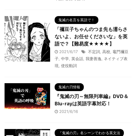
鬼滅の名言を英語で！
「禰豆子ちゃんのつま先も濡らさ
ないよ、お任せくださいな」を英
語で？【難易度★★★★】
2021/6/17
不定詞
,
高校
,
竈門禰豆
子
,
中学
,
英会話
,
我妻善逸
,
ネイティブ表
現
,
使役動詞
鬼滅の刃情報
『鬼滅の刃～無限列車編』DVD＆
Blu-rayは英語字幕対応！
2021/6/16
『鬼滅の刃』名シーンでわかる英文法