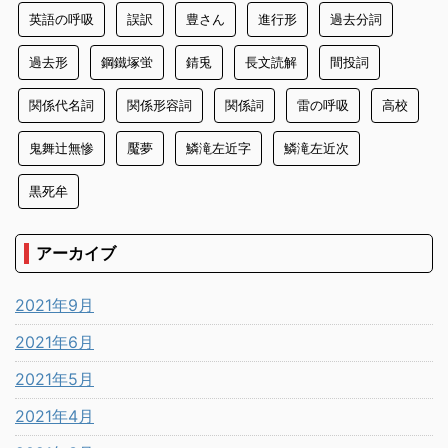
英語の呼吸
誤訳
豊さん
進行形
過去分詞
過去形
鋼鐵塚蛍
錆兎
長文読解
間投詞
関係代名詞
関係形容詞
関係詞
雷の呼吸
高校
鬼舞辻無惨
魘夢
鱗滝左近字
鱗滝左近次
黒死牟
アーカイブ
2021年9月
2021年6月
2021年5月
2021年4月