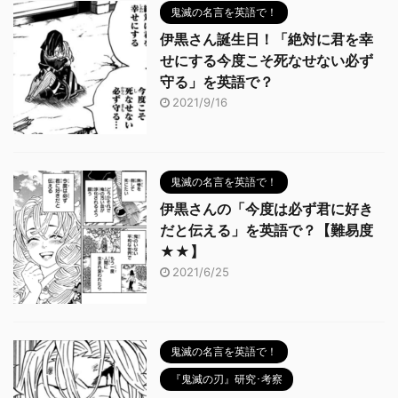
鬼滅の名言を英語で！
伊黒さん誕生日！「絶対に君を幸
せにする今度こそ死なせない必ず
守る」を英語で？
2021/9/16
鬼滅の名言を英語で！
伊黒さんの「今度は必ず君に好き
だと伝える」を英語で？【難易度
★★】
2021/6/25
鬼滅の名言を英語で！
『鬼滅の刃』研究･考察