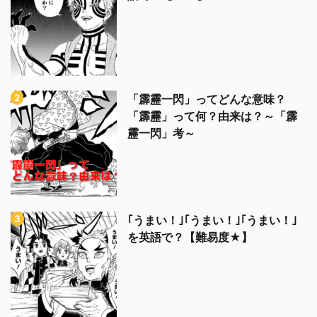
「霹靂一閃」ってどんな意味？
「霹靂」って何？由来は？～「霹
靂一閃」考～
｢うまい！｣｢うまい！｣｢うまい！｣
を英語で？【難易度★】