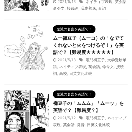
2021/5/13
ネイティブ表現
,
英会話
,
命令文
,
接続詞
,
我妻善逸
,
副詞
鬼滅の名言を英語で！
ムー禰豆子（ムーコ）の「なでて
くれないと火をつけるぞ！」を英
語で？【難易度★★★★★】
2021/5/13
竈門禰豆子
,
大学受験単
語
,
ネイティブ表現
,
英会話
,
命令文
,
接続
詞
,
高校
,
日英文化比較
鬼滅の名言を英語で！
禰豆子の「ムムム」「ムーッ」を
英語で？【難易度？】
2021/5/12
竈門禰豆子
,
ネイティブ
表現
,
英会話
,
発音
,
日英文化比較