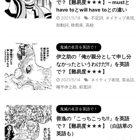
で？【難易度★★★】～mustと
have toとwill have toとの違い
2021/5/18
不定詞
,
ネイティブ表現
,
助動詞
,
猗窩座
,
高校
鬼滅の名言を英語で！
伊之助の「俺が親分として申し分
なかったというわけだ!!」を英語
で？【難易度★★★】
2021/5/14
ネイティブ表現
,
英会話
,
嘴平伊之助
,
前置詞
鬼滅の名言を英語で！
善逸の「こっちこっち!!」を英語
で？【難易度★★★】（白詰草の
英語も）