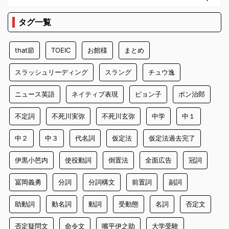
タグ一覧
that節
TOEIC
お館様
まとめ
スラッシュリーディング
スラング
チュウ逸
ニュース英語
ネイティブ表現
ピョン子
ポン治郎
不定詞
不死川実弥
不死川玄弥
中学
中１
中２
中３
代名詞
仮定法
仮定法過去完了
伊黒小芭内
使役動詞
倒置法
全面広告
冠詞
冨岡義勇
分詞
分詞構文
前置詞
副詞
助動詞
動名詞
動詞
受動態
名詞
否定文
否定疑問文
命令文
嘴平伊之助
大学受験