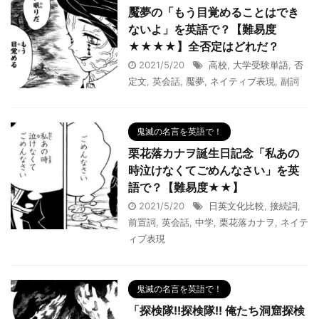
魘夢の「もう目覚めることはでき
ないよ」を英語で？【難易度
★★★★】全否定はどれだ？
2021/5/20
高校
,
大学受験単語
,
否
定文
,
英会話
,
魘夢
,
ネイティブ表現
,
副詞
鬼滅の名言を英語で！
栗花落カナヲ誕生日記念「私あの
時泣けなくてごめんなさい」を英
語で？【難易度★★】
2021/5/20
日英文化比較
,
接続詞
,
前置詞
,
英会話
,
中学
,
栗花落カナヲ
,
ネイテ
ィブ表現
鬼滅の名言を英語で！
「探検隊!!探検隊!! 俺たち洞窟探検