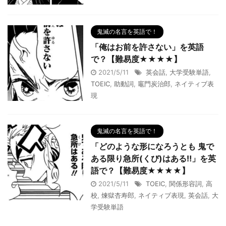
鬼滅の名言を英語で！
「俺はお前を許さない」を英語
で？【難易度★★★★】
2021/5/11
英会話
,
大学受験単語
,
TOEIC
,
助動詞
,
竈門炭治郎
,
ネイティブ表
現
鬼滅の名言を英語で！
「どのような形になろうとも 鬼で
ある限り急所(くび)はある‼︎」を英
語で？【難易度★★★★】
2021/5/11
TOEIC
,
関係形容詞
,
高
校
,
煉獄杏寿郎
,
ネイティブ表現
,
英会話
,
大
学受験単語