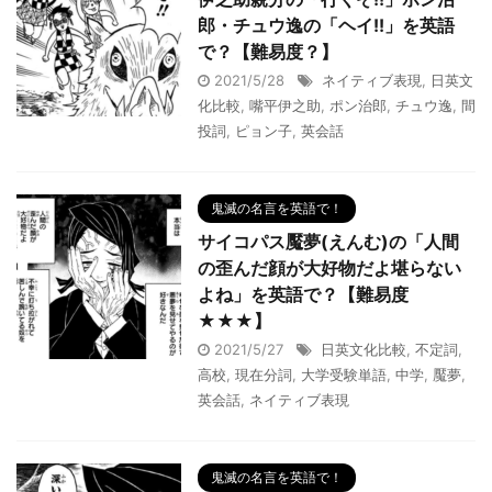
郎・チュウ逸の「ヘイ!!」を英語
で？【難易度？】
2021/5/28
ネイティブ表現
,
日英文
化比較
,
嘴平伊之助
,
ポン治郎
,
チュウ逸
,
間
投詞
,
ピョン子
,
英会話
鬼滅の名言を英語で！
サイコパス魘夢(えんむ)の「人間
の歪んだ顔が大好物だよ堪らない
よね」を英語で？【難易度
★★★】
2021/5/27
日英文化比較
,
不定詞
,
高校
,
現在分詞
,
大学受験単語
,
中学
,
魘夢
,
英会話
,
ネイティブ表現
鬼滅の名言を英語で！