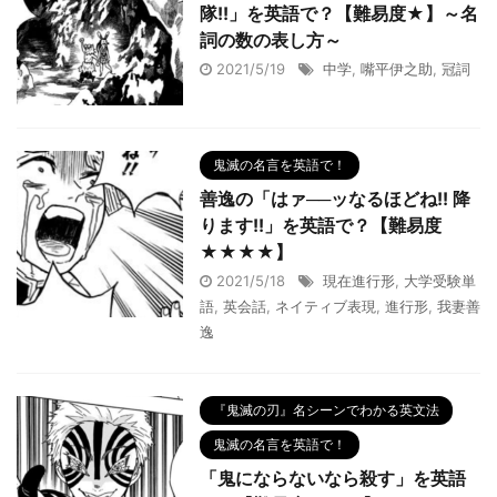
隊!!」を英語で？【難易度★】～名
詞の数の表し方～
2021/5/19
中学
,
嘴平伊之助
,
冠詞
鬼滅の名言を英語で！
善逸の「はァ──ッなるほどね!! 降
ります!!」を英語で？【難易度
★★★★】
2021/5/18
現在進行形
,
大学受験単
語
,
英会話
,
ネイティブ表現
,
進行形
,
我妻善
逸
『鬼滅の刃』名シーンでわかる英文法
鬼滅の名言を英語で！
「鬼にならないなら殺す」を英語