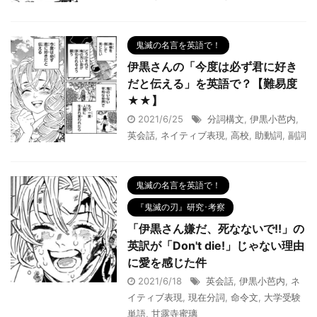
鬼滅の名言を英語で！
伊黒さんの「今度は必ず君に好き
だと伝える」を英語で？【難易度
★★】
2021/6/25
分詞構文
,
伊黒小芭内
,
英会話
,
ネイティブ表現
,
高校
,
助動詞
,
副詞
鬼滅の名言を英語で！
『鬼滅の刃』研究･考察
「伊黒さん嫌だ、死なないで!!」の
英訳が「Don't die!」じゃない理由
に愛を感じた件
2021/6/18
英会話
,
伊黒小芭内
,
ネ
イティブ表現
,
現在分詞
,
命令文
,
大学受験
単語
,
甘露寺蜜璃