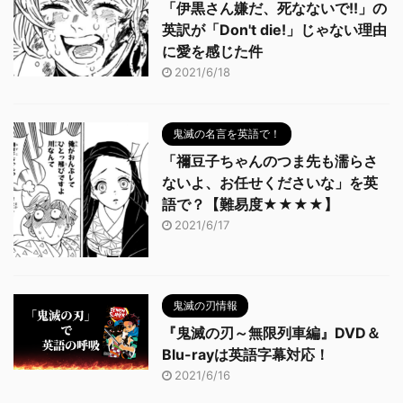
「伊黒さん嫌だ、死なないで!!」の
英訳が「Don't die!」じゃない理由
に愛を感じた件
2021/6/18
鬼滅の名言を英語で！
「禰豆子ちゃんのつま先も濡らさ
ないよ、お任せくださいな」を英
語で？【難易度★★★★】
2021/6/17
鬼滅の刃情報
『鬼滅の刃～無限列車編』DVD＆
Blu-rayは英語字幕対応！
2021/6/16