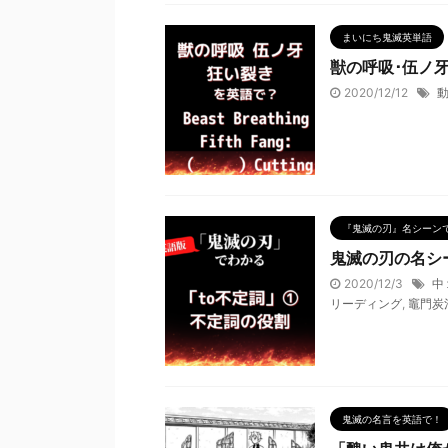
まいにち鬼滅英単語
獣の呼吸･伍ノ
2020/12/12
『鬼滅の刃』名シーン
鬼滅の刃の名シ
2020/12/3
中
リーディング
,
竈門炭
鬼滅の名言を英語で！