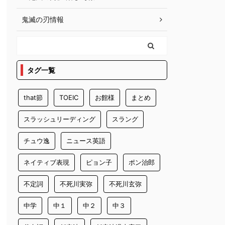
鬼滅の刃情報
タグ一覧
that節
TOEIC
お館様
まとめ
スラッシュリーディング
スラング
チュウ逸
ニュース英語
ネイティブ表現
ピョン子
ポン治郎
不定詞
不死川実弥
不死川玄弥
中学
中１
中２
中３