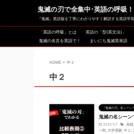
鬼滅の刃で全集中･英語の呼吸！
『鬼滅』英語版を丁寧にわかりやすく解説する英語学
「英語の呼吸」とは
英語の「型(英文法)」
鬼滅の名言を英語で！
まいにち鬼滅英単語
HOME
>
中２
中２
『鬼滅の刃』名シーン
鬼滅の名シーン
2021/1/7
高校
一郎
,
大学受験
,
中２
,