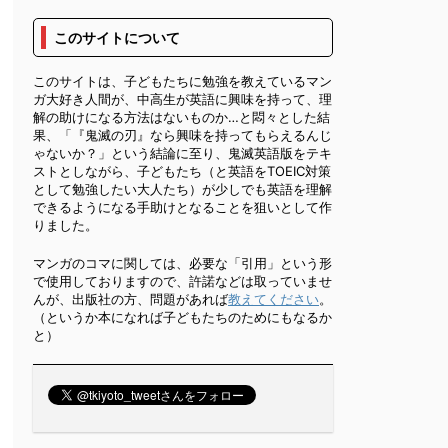
このサイトについて
このサイトは、子どもたちに勉強を教えているマン
ガ大好き人間が、中高生が英語に興味を持って、理
解の助けになる方法はないものか…と悶々とした結
果、「『鬼滅の刃』なら興味を持ってもらえるんじ
ゃないか？」という結論に至り、鬼滅英語版をテキ
ストとしながら、子どもたち（と英語をTOEIC対策
として勉強したい大人たち）が少しでも英語を理解
できるようになる手助けとなることを狙いとして作
りました。
マンガのコマに関しては、必要な「引用」という形
で使用しておりますので、許諾などは取っていませ
んが、出版社の方、問題があれば
教えてください
。
（というか本になれば子どもたちのためにもなるか
と）