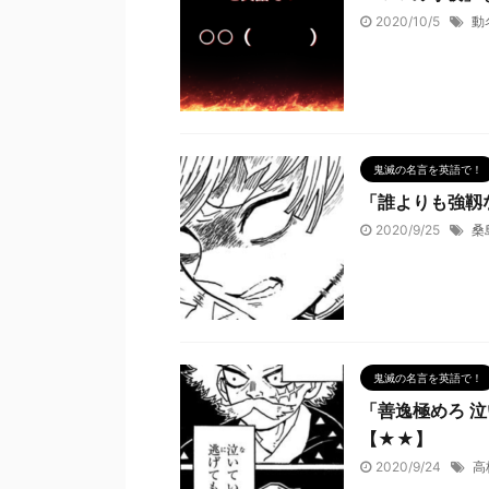
2020/10/5
動
鬼滅の名言を英語で！
「誰よりも強靱
2020/9/25
桑
鬼滅の名言を英語で！
「善逸極めろ 
【★★】
2020/9/24
高