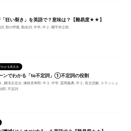
牙「狂い裂き」を英語で？意味は？【難易度★★】
動詞
,
獣の呼吸
,
動名詞
,
中学
,
中２
,
嘴平伊之助
でわかる英文法
ーンでわかる「to不定詞」①不定詞の役割
１
,
鱗滝左近次
,
煉獄杏寿郎
,
中３
,
中学
,
冨岡義勇
,
中２
,
長文読解
,
スラッシュ
治郎
,
不定詞