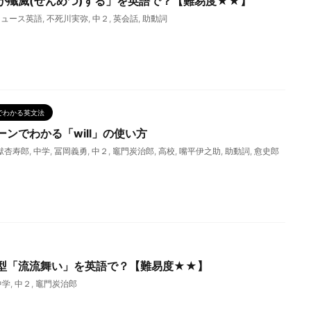
が殲滅(せんめつ)する」を英語で？【難易度★★】
ニュース英語
,
不死川実弥
,
中２
,
英会話
,
助動詞
でわかる英文法
ンでわかる「will」の使い方
獄杏寿郎
,
中学
,
冨岡義勇
,
中２
,
竈門炭治郎
,
高校
,
嘴平伊之助
,
助動詞
,
愈史郎
型「流流舞い」を英語で？【難易度★★】
中学
,
中２
,
竈門炭治郎