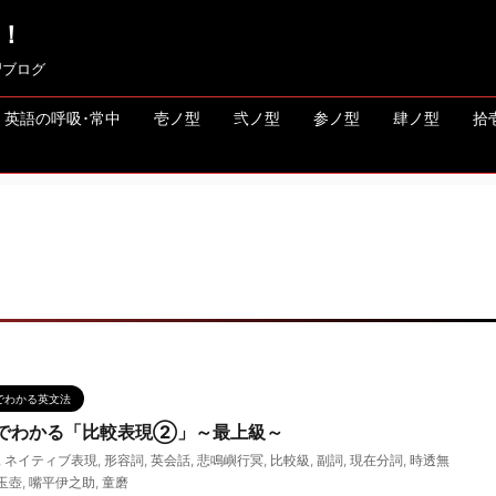
！
習ブログ
英語の呼吸･常中
壱ノ型
弐ノ型
参ノ型
肆ノ型
拾
でわかる英文法
でわかる「比較表現②」～最上級～
,
ネイティブ表現
,
形容詞
,
英会話
,
悲鳴嶼行冥
,
比較級
,
副詞
,
現在分詞
,
時透無
玉壺
,
嘴平伊之助
,
童磨