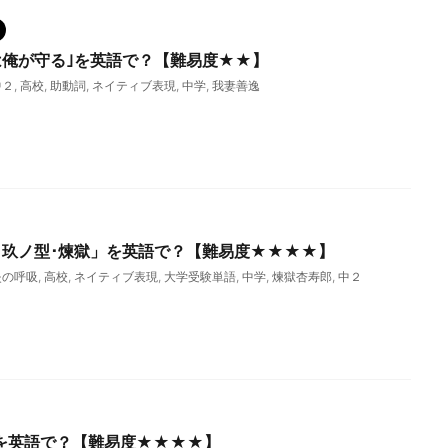
は俺が守る｣を英語で？【難易度★★】
中２
,
高校
,
助動詞
,
ネイティブ表現
,
中学
,
我妻善逸
義 玖ノ型･煉獄」を英語で？【難易度★★★★】
炎の呼吸
,
高校
,
ネイティブ表現
,
大学受験単語
,
中学
,
煉獄杏寿郎
,
中２
を英語で？【難易度★★★★】