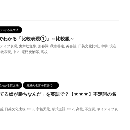
でわかる英文法
でわかる「比較表現①」～比較級～
ティブ表現
,
鬼舞辻無惨
,
形容詞
,
我妻善逸
,
英会話
,
日英文化比較
,
中学
,
現在
比較表現
,
中２
,
竈門炭治郎
,
高校
でわかる英文法
鬼滅の名言を英語で！
きてる奴が勝ちなんだ」を英語で？【★★★】不定詞の名
話
,
日英文化比較
,
中３
,
宇髄天元
,
形式主語
,
中２
,
高校
,
不定詞
,
ネイティブ表