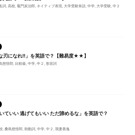
名詞
,
高校
,
竈門炭治郎
,
ネイティブ表現
,
大学受験単語
,
中学
,
大学受験
,
中２
な刃になれ!!」を英語で？【難易度★★】
島慈悟郎
,
比較級
,
中学
,
中２
,
形容詞
泣いていい 逃げてもいい ただ諦めるな」を英語で？
校
,
桑島慈悟郎
,
助動詞
,
中学
,
中２
,
我妻善逸