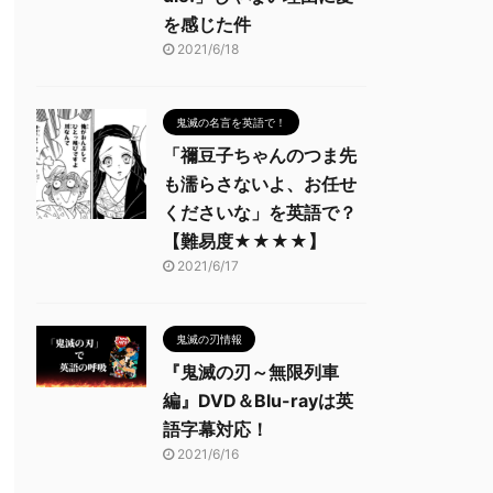
を感じた件
2021/6/18
鬼滅の名言を英語で！
「禰豆子ちゃんのつま先
も濡らさないよ、お任せ
くださいな」を英語で？
【難易度★★★★】
2021/6/17
鬼滅の刃情報
『鬼滅の刃～無限列車
編』DVD＆Blu-rayは英
語字幕対応！
2021/6/16