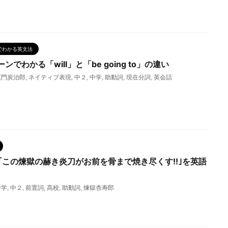
でわかる英文法
でわかる「will」と「be going to」の違い
竈門炭治郎
,
ネイティブ表現
,
中２
,
中学
,
助動詞
,
現在分詞
,
英会話
｢この煉獄の赫き炎刀がお前を骨まで焼き尽くす!!｣を英語
中学
,
中２
,
前置詞
,
高校
,
助動詞
,
煉獄杏寿郎