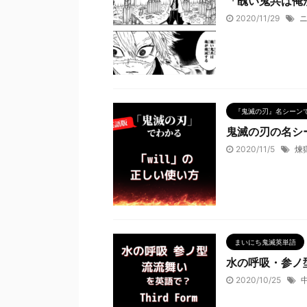
「醜い鬼共は俺
2020/11/29
『鬼滅の刃』名シーン
鬼滅の刃の名シー
2020/11/5
煉
まいにち鬼滅英単語
水の呼吸・参ノ
2020/10/25