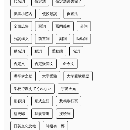
代名詞
仮定法
仮定法過去完了
伊黒小芭内
使役動詞
倒置法
全面広告
冠詞
冨岡義勇
分詞
分詞構文
前置詞
副詞
助動詞
動名詞
動詞
受動態
名詞
否定文
否定疑問文
命令文
嘴平伊之助
大学受験
大学受験単語
学校で教えてくれない
宇髄天元
形容詞
形式主語
悲鳴嶼行冥
愈史郎
我妻善逸
接続詞
日英文化比較
時透有一郎