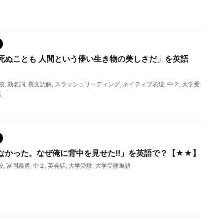
死ぬことも 人間という儚い生き物の美しさだ」を英語
校
,
動名詞
,
長文読解
,
スラッシュリーディング
,
ネイティブ表現
,
中２
,
大学受
話
なかった。なぜ俺に背中を見せた!!」を英語で？【★★】
校
,
冨岡義勇
,
中２
,
英会話
,
大学受験
,
大学受験単語