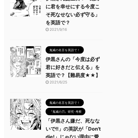
に君を幸せにする今度こ
そ死なせない必ず守る」
を英語で？
2021/9/16
鬼滅の名言を英語で！
伊黒さんの「今度は必ず
君に好きだと伝える」を
英語で？【難易度★★】
2021/6/25
鬼滅の名言を英語で！
『鬼滅の刃』研究･考察
「伊黒さん嫌だ、死なな
いで!!」の英訳が「Don't
die!」じゃない理由に愛