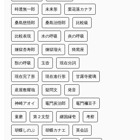
時透無一郎
未来形
栗花落カナヲ
桑島慈悟郎
桑島治悟郎
比較級
比較表現
水の呼吸
炎の呼吸
煉獄杏寿郎
煉獄瑠火
猗窩座
獣の呼吸
玉壺
現在分詞
現在完了形
現在進行形
甘露寺蜜璃
産屋敷耀哉
疑問文
発音
神崎アオイ
竈門炭治郎
竈門禰豆子
童磨
第２文型
継国縁壱
考察
胡蝶しのぶ
胡蝶カナエ
英会話