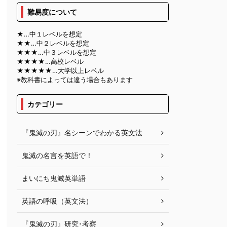
難易度について
★…中１レベルを想定
★★…中２レベルを想定
★★★…中３レベルを想定
★★★★…高校レベル
★★★★★…大学以上レベル
※教科書によっては違う場合もあります
カテゴリー
『鬼滅の刃』名シーンでわかる英文法
鬼滅の名言を英語で！
まいにち鬼滅英単語
英語の呼吸（英文法）
『鬼滅の刃』研究･考察