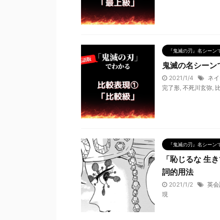
『鬼滅の刃』名シーン
鬼滅の名シーン
2021/1/4
ネイ
完了形
,
不死川玄弥
,
『鬼滅の刃』名シーン
「恥じるな 生
詞的用法
2021/1/2
英会
現