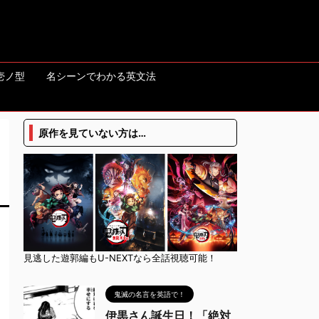
壱ノ型
名シーンでわかる英文法
原作を見ていない方は…
見逃した遊郭編もU-NEXTなら全話視聴可能！
鬼滅の名言を英語で！
伊黒さん誕生日！「絶対