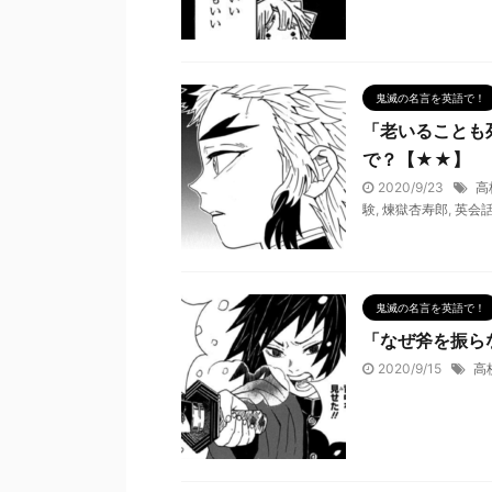
鬼滅の名言を英語で！
「老いることも
で？【★★】
2020/9/23
高
験
,
煉獄杏寿郎
,
英会
鬼滅の名言を英語で！
「なぜ斧を振ら
2020/9/15
高