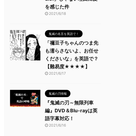
を感じた件
2021/6/18
鬼滅の名言を英語で！
「禰豆子ちゃんのつま先
も濡らさないよ、お任せ
くださいな」を英語で？
【難易度★★★★】
2021/6/17
鬼滅の刃情報
『鬼滅の刃～無限列車
編』DVD＆Blu-rayは英
語字幕対応！
2021/6/16