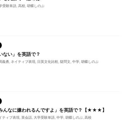
学受験単語
,
高校
,
胡蝶しのぶ
いない」を英語で？
岡義勇
,
ネイティブ表現
,
日英文化比較
,
疑問文
,
中学
,
胡蝶しのぶ
みんなに嫌われるんですよ」を英語で？【★★★】
イティブ表現
,
英会話
,
大学受験単語
,
中学
,
胡蝶しのぶ
,
高校