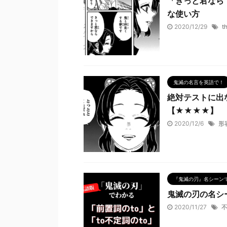
「きっと君なら
な使い方
2020/12/29
t
鬼滅の名言を英語で！
絶対テストに出
【★★★★】
2020/12/6
形
『鬼滅の刃』名シーン
鬼滅の刃の名シ
2020/11/27