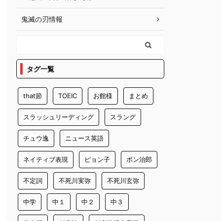
鬼滅の刃情報
タグ一覧
that節
TOEIC
お館様
まとめ
スラッシュリーディング
スラング
チュウ逸
ニュース英語
ネイティブ表現
ピョン子
ポン治郎
不定詞
不死川実弥
不死川玄弥
中学
中１
中２
中３