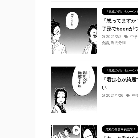
『鬼滅の刃』名シーン
「怒ってますか
了形でbeenが
2021/2/2
中学
会話
,
過去分詞
『鬼滅の刃』名シーン
「君は心が綺麗
い
2021/1/26
中
鬼滅の名言を英語で！