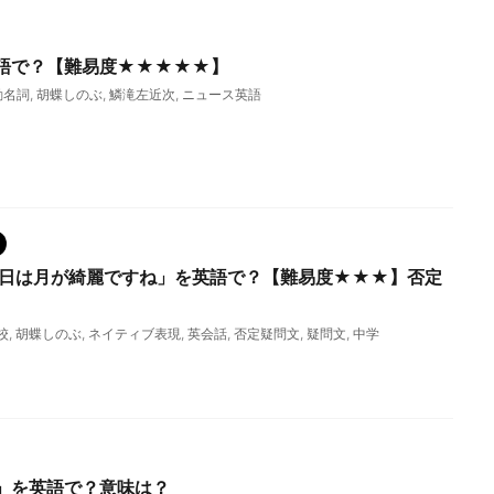
語で？【難易度★★★★★】
動名詞
,
胡蝶しのぶ
,
鱗滝左近次
,
ニュース英語
今日は月が綺麗ですね」を英語で？【難易度★★★】否定
校
,
胡蝶しのぶ
,
ネイティブ表現
,
英会話
,
否定疑問文
,
疑問文
,
中学
」を英語で？意味は？