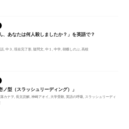
ん、あなたは何人殺しましたか？」を英語で？
会話
,
中３
,
現在完了形
,
疑問文
,
中１
,
中学
,
胡蝶しのぶ
,
高校
壱ノ型（スラッシュリーディング）」
花落カナヲ
,
長文読解
,
神崎アオイ
,
大学受験
,
英語の呼吸
,
スラッシュリーディ
校