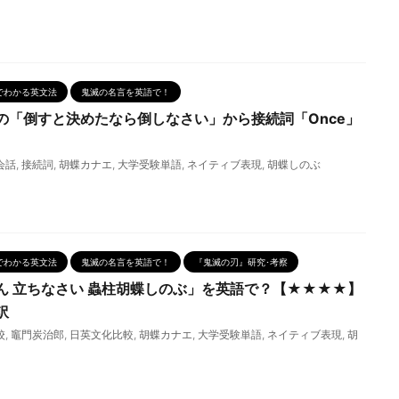
でわかる英文法
鬼滅の名言を英語で！
の「倒すと決めたなら倒しなさい」から接続詞「Once」
会話
,
接続詞
,
胡蝶カナエ
,
大学受験単語
,
ネイティブ表現
,
胡蝶しのぶ
でわかる英文法
鬼滅の名言を英語で！
『鬼滅の刃』研究･考察
ん 立ちなさい 蟲柱胡蝶しのぶ」を英語で？【★★★★】
訳
校
,
竈門炭治郎
,
日英文化比較
,
胡蝶カナエ
,
大学受験単語
,
ネイティブ表現
,
胡