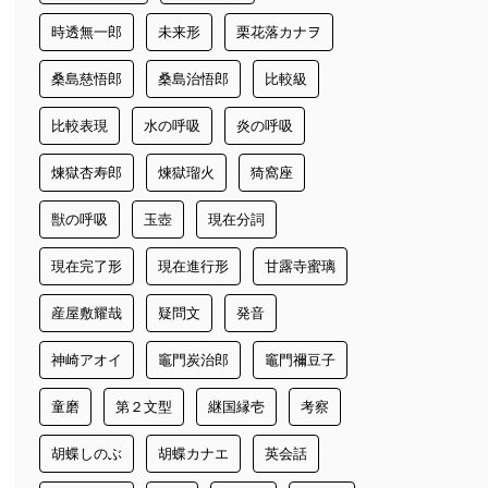
時透無一郎
未来形
栗花落カナヲ
桑島慈悟郎
桑島治悟郎
比較級
比較表現
水の呼吸
炎の呼吸
煉獄杏寿郎
煉獄瑠火
猗窩座
獣の呼吸
玉壺
現在分詞
現在完了形
現在進行形
甘露寺蜜璃
産屋敷耀哉
疑問文
発音
神崎アオイ
竈門炭治郎
竈門禰豆子
童磨
第２文型
継国縁壱
考察
胡蝶しのぶ
胡蝶カナエ
英会話