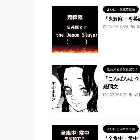
まいにち鬼滅英単語
「鬼殺隊」を英
2020/10/26
鬼滅の名言を英語で！
「こんばんは 
疑問文
2020/10/2
高
まいにち鬼滅英単語
「全集中・常中