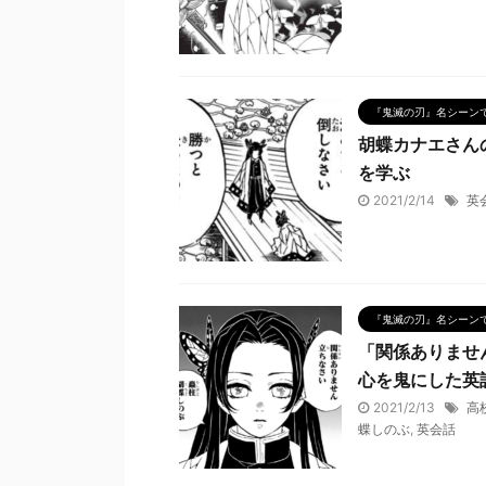
『鬼滅の刃』名シーン
胡蝶カナエさん
を学ぶ
2021/2/14
英
『鬼滅の刃』名シーン
「関係ありませ
心を鬼にした英
2021/2/13
高
蝶しのぶ
,
英会話