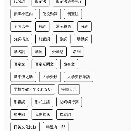
代名詞
仮定法
仮定法過去完了
伊黒小芭内
使役動詞
倒置法
全面広告
冠詞
冨岡義勇
分詞
分詞構文
前置詞
副詞
助動詞
動名詞
動詞
受動態
名詞
否定文
否定疑問文
命令文
嘴平伊之助
大学受験
大学受験単語
学校で教えてくれない
宇髄天元
形容詞
形式主語
悲鳴嶼行冥
愈史郎
我妻善逸
接続詞
日英文化比較
時透有一郎