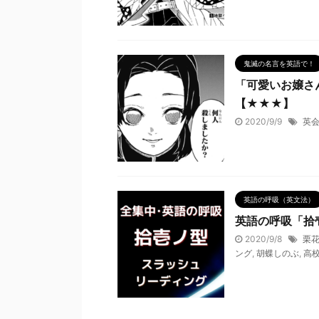
鬼滅の名言を英語で！
「可愛いお嬢さ
【★★★】
2020/9/9
英
英語の呼吸（英文法）
英語の呼吸「拾
2020/9/8
栗
ング
,
胡蝶しのぶ
,
高