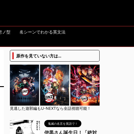
壱ノ型
名シーンでわかる英文法
原作を見ていない方は…
見逃した遊郭編もU-NEXTなら全話視聴可能！
鬼滅の名言を英語で！
伊黒さん誕生日！「絶対