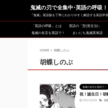
鬼滅の刃で全集中･英語の呼吸！
『鬼滅』英語版を丁寧にわかりやすく解説する英語学
「英語の呼吸」とは
英語の「型(英文法)」
鬼滅の名言を英語で！
まいにち鬼滅英単語
HOME
>
胡蝶しのぶ
胡蝶しのぶ
鬼滅の名言を英語で！
祝！誕生日！胡
2021/2/24
胡