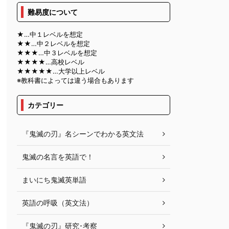
難易度について
★…中１レベルを想定
★★…中２レベルを想定
★★★…中３レベルを想定
★★★★…高校レベル
★★★★★…大学以上レベル
※教科書によっては違う場合もあります
カテゴリー
『鬼滅の刃』名シーンでわかる英文法
鬼滅の名言を英語で！
まいにち鬼滅英単語
英語の呼吸（英文法）
『鬼滅の刃』研究･考察