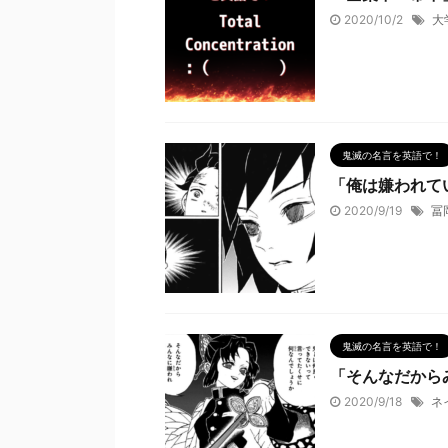
2020/10/2
大
鬼滅の名言を英語で！
「俺は嫌われて
2020/9/19
冨
鬼滅の名言を英語で！
「そんなだから
2020/9/18
ネ