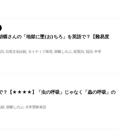
胡蝶さんの「地獄に墜(お)ちろ」を英語で？【難易度
名詞
,
日英文化比較
,
ネイティブ表現
,
胡蝶しのぶ
,
前置詞
,
冠詞
,
中学
で？【★★★★】「虫の呼吸」じゃなく「蟲の呼吸」の
高校
,
胡蝶しのぶ
,
大学受験単語