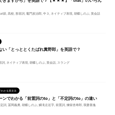
できますから」を英語で？【★★★】「that」のいろん
hat節
,
高校
,
形容詞
,
竈門炭治郎
,
中３
,
ネイティブ表現
,
胡蝶しのぶ
,
英会話
ない「とっととくたばれ糞野郎」を英語で？
容詞
,
ネイティブ表現
,
胡蝶しのぶ
,
英会話
,
スラング
でわかる英文法
ーンでわかる「前置詞のto」と「不定詞のto」の違い
不定詞
,
冨岡義勇
,
胡蝶しのぶ
,
鱗滝左近字
,
前置詞
,
煉獄杏寿郎
,
我妻善逸