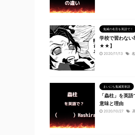
鬼滅の名言を英語で！
学校で習わない
★★】
2020/11/13
まいにち鬼滅英単語
「蟲柱」を英語
意味と理由
2020/10/27