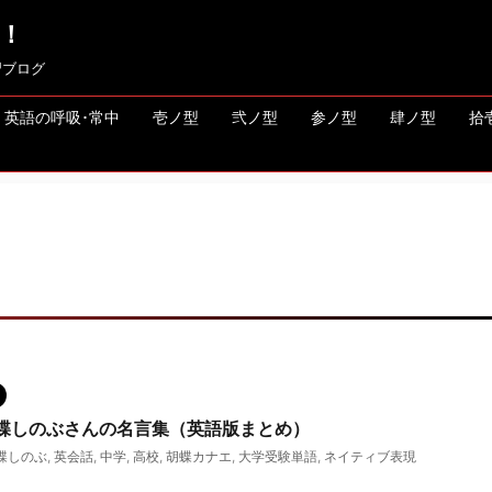
！
習ブログ
英語の呼吸･常中
壱ノ型
弐ノ型
参ノ型
肆ノ型
拾
蝶しのぶさんの名言集（英語版まとめ）
蝶しのぶ
,
英会話
,
中学
,
高校
,
胡蝶カナエ
,
大学受験単語
,
ネイティブ表現