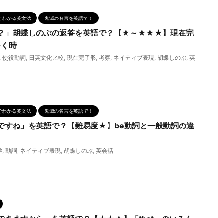
でわかる英文法
鬼滅の名言を英語で！
？」胡蝶しのぶの返答を英語で？【★～★★★】現在完
つく時
,
使役動詞
,
日英文化比較
,
現在完了形
,
考察
,
ネイティブ表現
,
胡蝶しのぶ
,
英
でわかる英文法
鬼滅の名言を英語で！
ですね」を英語で？【難易度★】be動詞と一般動詞の違
学
,
動詞
,
ネイティブ表現
,
胡蝶しのぶ
,
英会話