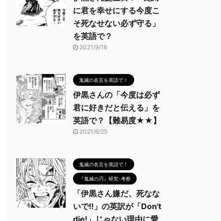
に君を幸せにする今度こ
そ死なせない必ず守る」
を英語で？
2021/9/16
鬼滅の名言を英語で！
伊黒さんの「今度は必ず
君に好きだと伝える」を
英語で？【難易度★★】
2021/6/25
鬼滅の名言を英語で！
『鬼滅の刃』研究･考察
「伊黒さん嫌だ、死なな
いで!!」の英訳が「Don't
die!」じゃない理由に愛