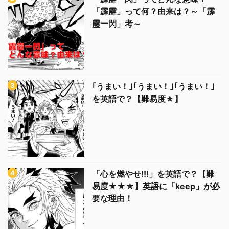
「霹靂」って何？由来は？～「霹
靂一閃」考～
｢うまい！｣｢うまい！｣｢うまい！｣
を英語で？【難易度★】
「心を燃やせ!!!」を英語で？【難
易度★★★】英語に「keep」が必
要な理由！