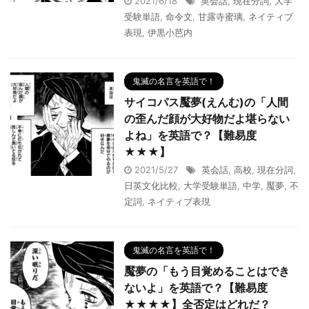
2021/6/18
英会話
,
現在分詞
,
大学
受験単語
,
命令文
,
甘露寺蜜璃
,
ネイティブ
表現
,
伊黒小芭内
鬼滅の名言を英語で！
サイコパス魘夢(えんむ)の「人間
の歪んだ顔が大好物だよ堪らない
よね」を英語で？【難易度
★★★】
2021/5/27
英会話
,
高校
,
現在分詞
,
日英文化比較
,
大学受験単語
,
中学
,
魘夢
,
不
定詞
,
ネイティブ表現
鬼滅の名言を英語で！
魘夢の「もう目覚めることはでき
ないよ」を英語で？【難易度
★★★★】全否定はどれだ？