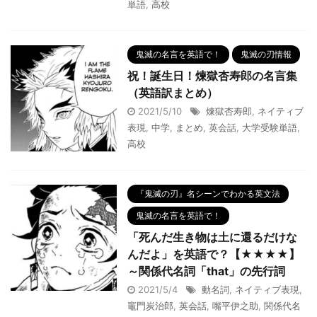
単語
,
高校
鬼滅の名言を英語で！
鬼滅の刃情報
祝！誕生日！煉獄杏寿郎の名言集
（英語訳まとめ）
2021/5/10
煉獄杏寿郎
,
ネイティブ
表現
,
中学
,
まとめ
,
英会話
,
大学受験単語
,
高校
『鬼滅の刃』名シーンでわかる英文法
鬼滅の名言を英語で！
「死んだ生き物は土に還るだけな
んだよ」を英語で？【★★★★】
～関係代名詞「that」の先行詞
2021/5/4
動名詞
,
ネイティブ表現
,
竈門炭治郎
,
英会話
,
嘴平伊之助
,
関係代名