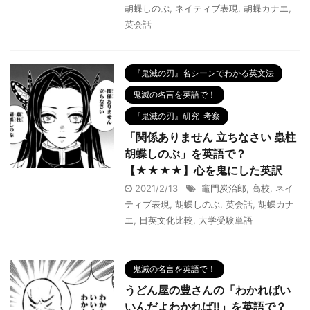
胡蝶しのぶ
,
ネイティブ表現
,
胡蝶カナエ
,
英会話
『鬼滅の刃』名シーンでわかる英文法
鬼滅の名言を英語で！
『鬼滅の刃』研究･考察
「関係ありません 立ちなさい 蟲柱
胡蝶しのぶ」を英語で？
【★★★★】心を鬼にした英訳
2021/2/13
竈門炭治郎
,
高校
,
ネイ
ティブ表現
,
胡蝶しのぶ
,
英会話
,
胡蝶カナ
エ
,
日英文化比較
,
大学受験単語
鬼滅の名言を英語で！
うどん屋の豊さんの「わかればい
いんだよわかれば!!」を英語で？