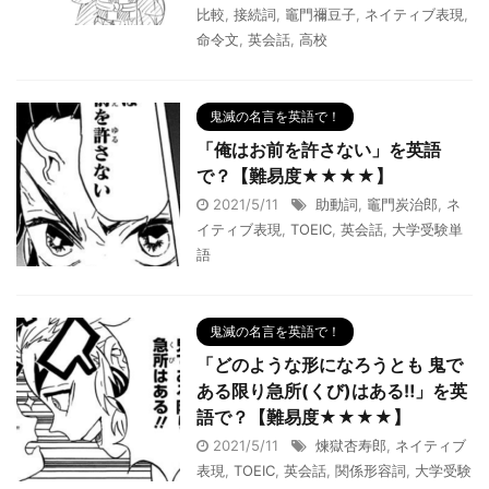
比較
,
接続詞
,
竈門禰豆子
,
ネイティブ表現
,
命令文
,
英会話
,
高校
鬼滅の名言を英語で！
「俺はお前を許さない」を英語
で？【難易度★★★★】
2021/5/11
助動詞
,
竈門炭治郎
,
ネ
イティブ表現
,
TOEIC
,
英会話
,
大学受験単
語
鬼滅の名言を英語で！
「どのような形になろうとも 鬼で
ある限り急所(くび)はある‼︎」を英
語で？【難易度★★★★】
2021/5/11
煉獄杏寿郎
,
ネイティブ
表現
,
TOEIC
,
英会話
,
関係形容詞
,
大学受験