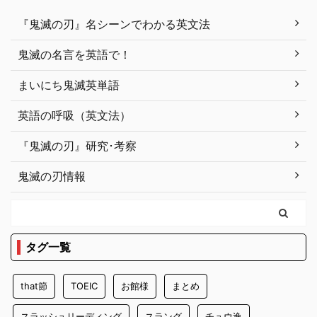
『鬼滅の刃』名シーンでわかる英文法
鬼滅の名言を英語で！
まいにち鬼滅英単語
英語の呼吸（英文法）
『鬼滅の刃』研究･考察
鬼滅の刃情報
タグ一覧
that節
TOEIC
お館様
まとめ
スラッシュリーディング
スラング
チュウ逸