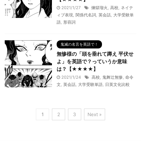
2021/1/27
煉獄瑠火
,
高校
,
ネイテ
ィブ表現
,
関係代名詞
,
英会話
,
大学受験単
語
,
形容詞
鬼滅の名言を英語で！
無惨様の「頭を垂れて蹲え 平伏せ
よ」を英語で？っていうか意味
は？【★★★★】
2021/1/24
高校
,
鬼舞辻無惨
,
命令
文
,
英会話
,
大学受験単語
,
日英文化比較
1
2
3
Next »