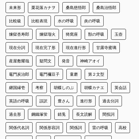
未来形
栗花落カナヲ
桑島慈悟郎
桑島治悟郎
比較級
比較表現
水の呼吸
炎の呼吸
煉獄杏寿郎
煉獄瑠火
猗窩座
獣の呼吸
玉壺
現在分詞
現在完了形
現在進行形
甘露寺蜜璃
産屋敷耀哉
疑問文
発音
神崎アオイ
竈門炭治郎
竈門禰豆子
童磨
第２文型
継国縁壱
考察
胡蝶しのぶ
胡蝶カナエ
英会話
英語の呼吸
誤訳
豊さん
進行形
過去分詞
過去形
鋼鐵塚蛍
錆兎
長文読解
間投詞
関係代名詞
関係形容詞
関係詞
雷の呼吸
高校