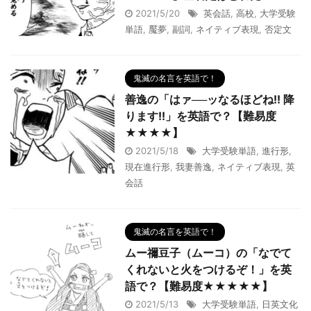
2021/5/20
英会話
,
高校
,
大学受験
単語
,
魘夢
,
副詞
,
ネイティブ表現
,
否定文
鬼滅の名言を英語で！
善逸の「はァ──ッなるほどね!! 降
ります!!」を英語で？【難易度
★★★★】
2021/5/18
大学受験単語
,
進行形
,
現在進行形
,
我妻善逸
,
ネイティブ表現
,
英
会話
鬼滅の名言を英語で！
ムー禰豆子（ムーコ）の「なでて
くれないと火をつけるぞ！」を英
語で？【難易度★★★★★】
2021/5/13
大学受験単語
,
日英文化