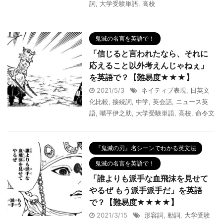
詞
,
大学受験単語
,
高校
鬼滅の名言を英語で！
「信じると言われたなら、それに
応えること以外考えんじゃねぇ」
を英語で？【難易度★★★】
2021/5/3
ネイティブ表現
,
日英文
化比較
,
接続詞
,
中学
,
英会話
,
ニュース英
語
,
嘴平伊之助
,
大学受験単語
,
高校
,
命令文
『鬼滅の刃』名シーンでわかる英文法
鬼滅の名言を英語で！
「誰よりも派手な血飛沫を見せて
やるぜ もう派手派手だ」を英語
で？【難易度★★★★】
2021/3/15
形容詞
,
動詞
,
大学受験