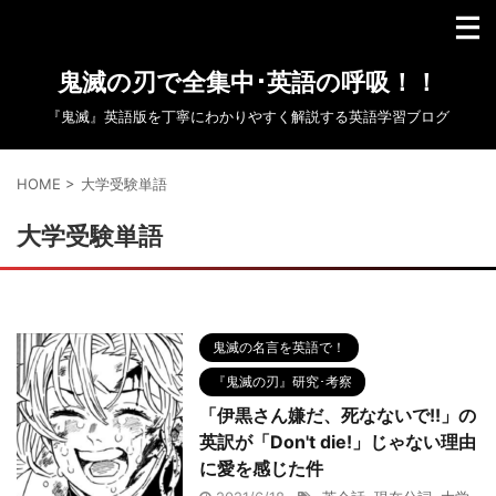
鬼滅の刃で全集中･英語の呼吸！！
『鬼滅』英語版を丁寧にわかりやすく解説する英語学習ブログ
HOME
>
大学受験単語
大学受験単語
鬼滅の名言を英語で！
『鬼滅の刃』研究･考察
「伊黒さん嫌だ、死なないで!!」の
英訳が「Don't die!」じゃない理由
に愛を感じた件