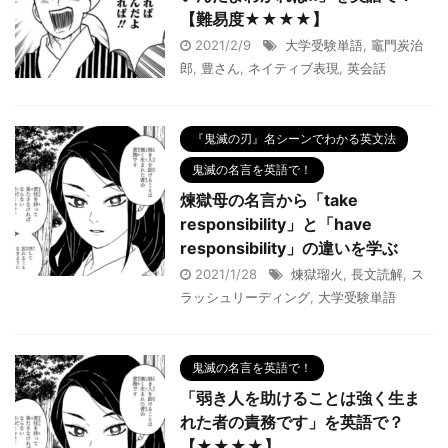
【難易度★★★★】
2021/2/9
大学受験単語
,
竈門炭治
郎
,
豊さん
,
ネイティブ表現
,
英会話
『鬼滅の刃』名シーンでわかる英文法
鬼滅の名言を英語で！
煉獄母の名言から「take
responsibility」と「have
responsibility」の違いを学ぶ
2021/1/28
煉獄瑠火
,
長文読解
,
ス
ラッシュリーディング
,
大学受験単語
鬼滅の名言を英語で！
「弱き人を助けることは強く生ま
れた者の責務です」を英語で？
【★★★★】