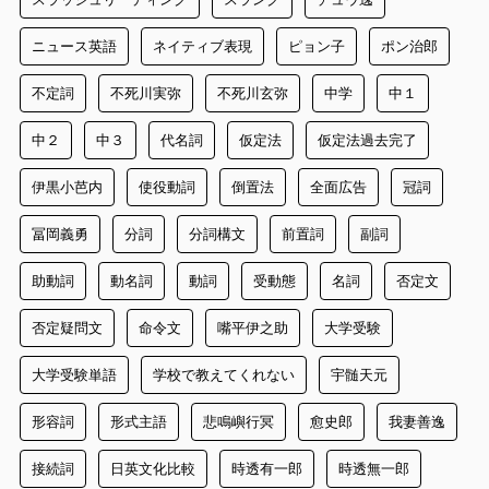
ニュース英語
ネイティブ表現
ピョン子
ポン治郎
不定詞
不死川実弥
不死川玄弥
中学
中１
中２
中３
代名詞
仮定法
仮定法過去完了
伊黒小芭内
使役動詞
倒置法
全面広告
冠詞
冨岡義勇
分詞
分詞構文
前置詞
副詞
助動詞
動名詞
動詞
受動態
名詞
否定文
否定疑問文
命令文
嘴平伊之助
大学受験
大学受験単語
学校で教えてくれない
宇髄天元
形容詞
形式主語
悲鳴嶼行冥
愈史郎
我妻善逸
接続詞
日英文化比較
時透有一郎
時透無一郎