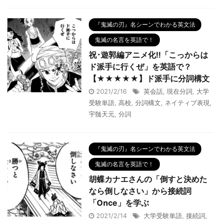
『鬼滅の刃』名シーンでわかる英文法
鬼滅の名言を英語で！
祝･遊郭編アニメ化!!「こっからは
ド派手に行くぜ」を英語で？
【★★★★★】ド派手に分詞構文
2021/2/16
英会話
,
現在分詞
,
大学
受験単語
,
高校
,
分詞構文
,
ネイティブ表現
,
宇髄天元
,
分詞
『鬼滅の刃』名シーンでわかる英文法
鬼滅の名言を英語で！
胡蝶カナエさんの「倒すと決めた
なら倒しなさい」から接続詞
「Once」を学ぶ
2021/2/14
大学受験単語
,
接続詞
,