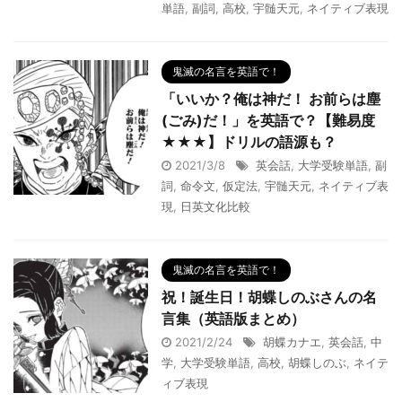
単語
,
副詞
,
高校
,
宇髄天元
,
ネイティブ表現
鬼滅の名言を英語で！
「いいか？俺は神だ！ お前らは塵
(ごみ)だ！」を英語で？【難易度
★★★】ドリルの語源も？
2021/3/8
英会話
,
大学受験単語
,
副
詞
,
命令文
,
仮定法
,
宇髄天元
,
ネイティブ表
現
,
日英文化比較
鬼滅の名言を英語で！
祝！誕生日！胡蝶しのぶさんの名
言集（英語版まとめ）
2021/2/24
胡蝶カナエ
,
英会話
,
中
学
,
大学受験単語
,
高校
,
胡蝶しのぶ
,
ネイテ
ィブ表現