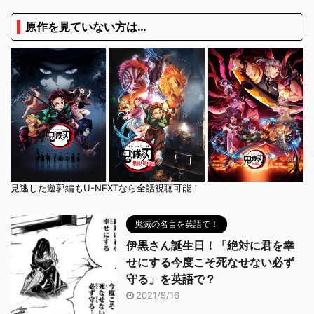
原作を見ていない方は…
見逃した遊郭編もU-NEXTなら全話視聴可能！
鬼滅の名言を英語で！
伊黒さん誕生日！「絶対に君を幸
せにする今度こそ死なせない必ず
守る」を英語で？
2021/9/16