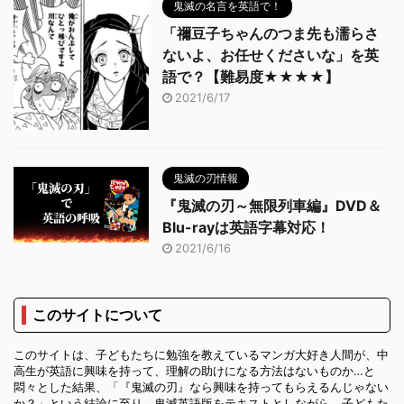
鬼滅の名言を英語で！
「禰豆子ちゃんのつま先も濡らさ
ないよ、お任せくださいな」を英
語で？【難易度★★★★】
2021/6/17
鬼滅の刃情報
『鬼滅の刃～無限列車編』DVD＆
Blu-rayは英語字幕対応！
2021/6/16
このサイトについて
このサイトは、子どもたちに勉強を教えているマンガ大好き人間が、中
高生が英語に興味を持って、理解の助けになる方法はないものか…と
悶々とした結果、「『鬼滅の刃』なら興味を持ってもらえるんじゃない
か？」という結論に至り、鬼滅英語版をテキストとしながら、子どもた