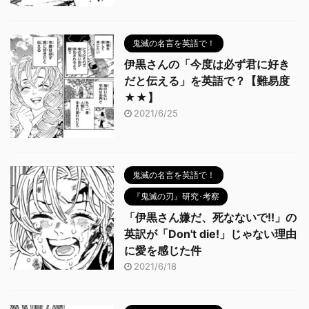
鬼滅の名言を英語で！
伊黒さんの「今度は必ず君に好き
だと伝える」を英語で？【難易度
★★】
2021/6/25
鬼滅の名言を英語で！
『鬼滅の刃』研究･考察
「伊黒さん嫌だ、死なないで!!」の
英訳が「Don't die!」じゃない理由
に愛を感じた件
2021/6/18