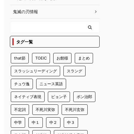
鬼滅の刃情報
タグ一覧
that節
TOEIC
お館様
まとめ
スラッシュリーディング
スラング
チュウ逸
ニュース英語
ネイティブ表現
ピョン子
ポン治郎
不定詞
不死川実弥
不死川玄弥
中学
中１
中２
中３