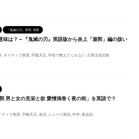
『鬼滅の刃』研究･考察
意味は？～『鬼滅の刃』英語版から炎上「遊郭」編の扱い
察
,
ネイティブ表現
,
宇髄天元
,
学校で教えてくれない
,
日英文化比較
遊郭 男と女の見栄と欲 愛憎渦巻く夜の街」を英語で？
イティブ表現
,
宇髄天元
,
名詞
,
ニュース英語
,
中学
,
英会話