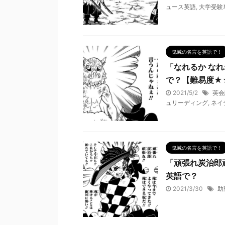
ュース英語
,
大学受験
鬼滅の名言を英語で！
「なれるか なれ
で？【難易度★
2021/5/2
英会
ュリーディング
,
ネイ
鬼滅の名言を英語で！
「頑張れ炭治郎頑
英語で？
2021/3/30
助