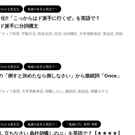
でわかる英文法
鬼滅の名言を英語で！
メ化!!「こっからはド派手に行くぜ」を英語で？
ド派手に分詞構文
イティブ表現
,
宇髄天元
,
現在分詞
,
分詞
,
分詞構文
,
大学受験単語
,
英会話
,
高校
でわかる英文法
鬼滅の名言を英語で！
の「倒すと決めたなら倒しなさい」から接続詞「Once」
イティブ表現
,
大学受験単語
,
胡蝶しのぶ
,
接続詞
,
英会話
,
胡蝶カナエ
でわかる英文法
鬼滅の名言を英語で！
『鬼滅の刃』研究･考察
ん 立ちなさい 蟲柱胡蝶しのぶ」を英語で？【★★★★】