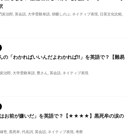
訳
門炭治郎
,
英会話
,
大学受験単語
,
胡蝶しのぶ
,
ネイティブ表現
,
日英文化比較
,
んの「わかればいいんだよわかれば!!」を英語で？【難易
炭治郎
,
大学受験単語
,
豊さん
,
英会話
,
ネイティブ表現
私はお前が嫌いだ」を英語で？【★★★★】黒死牟の涙の
縁壱
,
黒死牟
,
代名詞
,
英会話
,
ネイティブ表現
,
考察