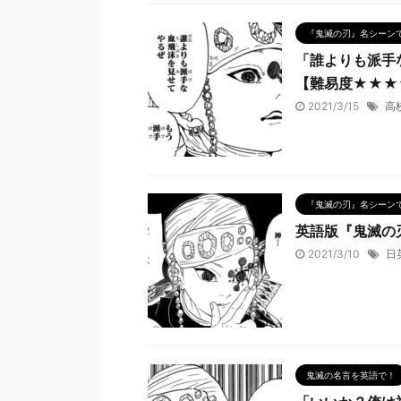
『鬼滅の刃』名シーン
「誰よりも派手
【難易度★★★
2021/3/15
高
『鬼滅の刃』名シーン
英語版『鬼滅の
2021/3/10
日
鬼滅の名言を英語で！