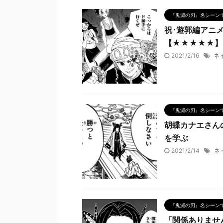
『鬼滅の刃』名シーン
祝･遊郭編アニ
【★★★★★】
2021/2/16
ネ
『鬼滅の刃』名シーン
胡蝶カナエさん
を学ぶ
2021/2/14
ネ
『鬼滅の刃』名シーン
「関係ありませ