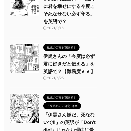
に君を幸せにする今度こ
そ死なせない必ず守る」
を英語で？
2021/9/16
鬼滅の名言を英語で！
伊黒さんの「今度は必ず
君に好きだと伝える」を
英語で？【難易度★★】
2021/6/25
鬼滅の名言を英語で！
『鬼滅の刃』研究･考察
「伊黒さん嫌だ、死なな
いで!!」の英訳が「Don't
die!」じゃない理由に愛