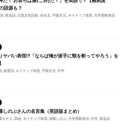
神だ！ お前らは塵(ごみ)だ！」を英語で？【難易度
の語源も？
法
,
英会話
,
日英文化比較
,
命令文
,
宇髄天元
,
ネイティブ表現
,
大学受験単語
,
りヤバい表現!?「ならば俺が派手に頸を斬ってやろう」を
】
校
,
前置詞
,
ネイティブ表現
,
宇髄天元
,
中学
蝶しのぶさんの名言集（英語版まとめ）
蝶カナエ
,
高校
,
ネイティブ表現
,
胡蝶しのぶ
,
大学受験単語
,
中学
,
英会話