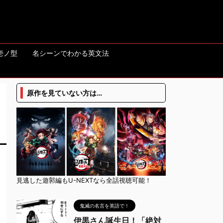
壱ノ型
名シーンでわかる英文法
原作を見ていない方は…
見逃した遊郭編もU-NEXTなら全話視聴可能！
鬼滅の名言を英語で！
伊黒さん誕生日！「絶対