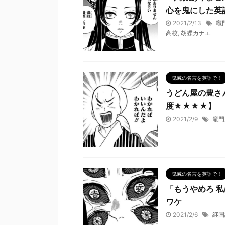
心を鬼にした英
2021/2/13
竈
高校
,
胡蝶カナエ
鬼滅の名言を英語で！
うどん屋の豊さ
度★★★★】
2021/2/9
竈門
鬼滅の名言を英語で！
「もうやめろ 
ワケ
2021/2/6
継国