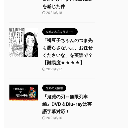
を感じた件
2021/6/18
鬼滅の名言を英語で！
「禰豆子ちゃんのつま先
も濡らさないよ、お任せ
くださいな」を英語で？
【難易度★★★★】
2021/6/17
鬼滅の刃情報
『鬼滅の刃～無限列車
編』DVD＆Blu-rayは英
語字幕対応！
2021/6/16