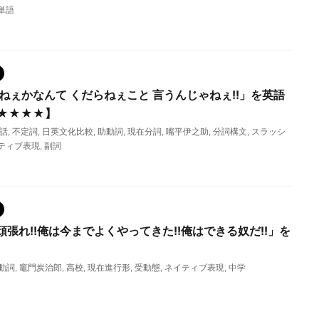
単語
ねぇかなんて くだらねぇこと 言うんじゃねぇ!!」を英語
★★★★】
話
,
不定詞
,
日英文化比較
,
助動詞
,
現在分詞
,
嘴平伊之助
,
分詞構文
,
スラッシ
ティブ表現
,
副詞
張れ!!俺は今までよくやってきた!!俺はできる奴だ!!」を
動詞
,
竈門炭治郎
,
高校
,
現在進行形
,
受動態
,
ネイティブ表現
,
中学