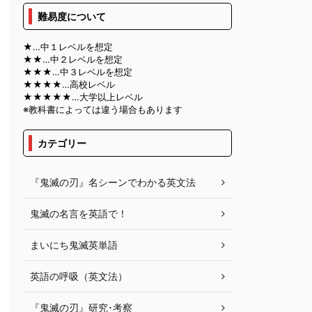
難易度について
★…中１レベルを想定
★★…中２レベルを想定
★★★…中３レベルを想定
★★★★…高校レベル
★★★★★…大学以上レベル
※教科書によっては違う場合もあります
カテゴリー
『鬼滅の刃』名シーンでわかる英文法
鬼滅の名言を英語で！
まいにち鬼滅英単語
英語の呼吸（英文法）
『鬼滅の刃』研究･考察