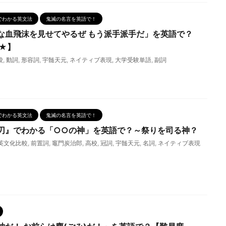
でわかる英文法
鬼滅の名言を英語で！
な血飛沫を見せてやるぜ もう派手派手だ」を英語で？
★】
校
,
動詞
,
形容詞
,
宇髄天元
,
ネイティブ表現
,
大学受験単語
,
副詞
でわかる英文法
鬼滅の名言を英語で！
刃』でわかる「○○の神」を英語で？～祭りを司る神？
英文化比較
,
前置詞
,
竈門炭治郎
,
高校
,
冠詞
,
宇髄天元
,
名詞
,
ネイティブ表現