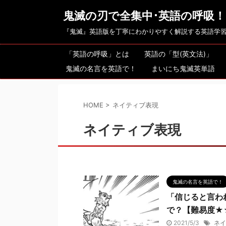
鬼滅の刃で全集中･英語の呼吸！
『鬼滅』英語版を丁寧にわかりやすく解説する英語学
「英語の呼吸」とは
英語の「型(英文法)」
鬼滅の名言を英語で！
まいにち鬼滅英単語
HOME
>
ネイティブ表現
ネイティブ表現
鬼滅の名言を英語で！
「信じると言わ
で？【難易度★
2021/5/3
ネイ