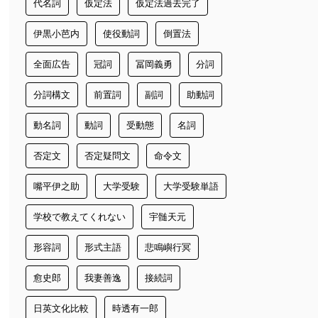
代名詞
仮定法
仮定法過去完了
伊黒小芭内
使役動詞
倒置法
全面広告
冠詞
冨岡義勇
分詞
分詞構文
前置詞
副詞
助動詞
動名詞
動詞
受動態
名詞
否定文
否定疑問文
命令文
嘴平伊之助
大学受験
大学受験単語
学校で教えてくれない
宇髄天元
形容詞
形式主語
悲鳴嶼行冥
愈史郎
我妻善逸
接続詞
日英文化比較
時透有一郎