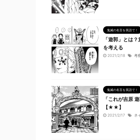
鬼滅の名言を英語で！
「遊郭」とは？
を考える
2021/2/18
考
鬼滅の名言を英語で！
「これが吉原 
【★★】
2021/2/17
ネ