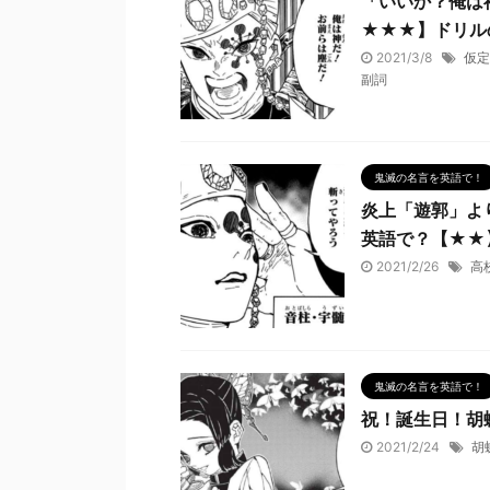
「いいか？俺は
★★★】ドリル
2021/3/8
仮定
副詞
鬼滅の名言を英語で！
炎上「遊郭」よ
英語で？【★★
2021/2/26
高
鬼滅の名言を英語で！
祝！誕生日！胡
2021/2/24
胡