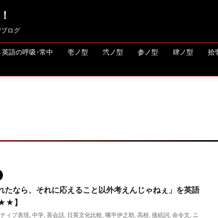
！
習ブログ
英語の呼吸･常中
壱ノ型
弐ノ型
参ノ型
肆ノ型
拾
れたなら、それに応えること以外考えんじゃねぇ」を英語
★★】
ティブ表現
,
中学
,
英会話
,
日英文化比較
,
嘴平伊之助
,
高校
,
接続詞
,
命令文
,
ニ