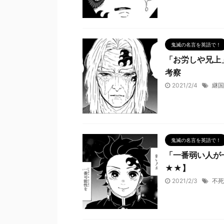
鬼滅の名言を英語で！
「お労しや兄上
考察
2021/2/4
継国
鬼滅の名言を英語で！
「一番弱い人が
★★】
2021/2/3
不死