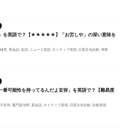
」を英語で？【★★★★★】「お労しや」の深い意味を
縁壱
,
英会話
,
名詞
,
ニュース英語
,
ネイティブ表現
,
日英文化比較
,
考察
一番可能性を持ってるんだよ玄弥」を英語で？【難易度
川玄弥
,
竈門炭治郎
,
英会話
,
ネイティブ表現
,
日英文化比較
,
比較表現