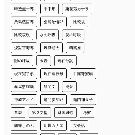
時透無一郎
未来形
栗花落カナヲ
桑島慈悟郎
桑島治悟郎
比較級
比較表現
水の呼吸
炎の呼吸
煉獄杏寿郎
煉獄瑠火
猗窩座
獣の呼吸
玉壺
現在分詞
現在完了形
現在進行形
甘露寺蜜璃
産屋敷耀哉
疑問文
発音
神崎アオイ
竈門炭治郎
竈門禰豆子
童磨
第２文型
継国縁壱
考察
胡蝶しのぶ
胡蝶カナエ
英会話