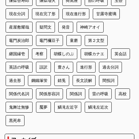
煉獄杏寿郎
煉獄瑠火
猗窩座
獣の呼吸
玉壺
現在分詞
現在完了形
現在進行形
甘露寺蜜璃
産屋敷耀哉
疑問文
発音
神崎アオイ
竈門炭治郎
竈門禰豆子
童磨
第２文型
継国縁壱
考察
胡蝶しのぶ
胡蝶カナエ
英会話
英語の呼吸
誤訳
豊さん
進行形
過去分詞
過去形
鋼鐵塚蛍
錆兎
長文読解
間投詞
関係代名詞
関係形容詞
関係詞
雷の呼吸
高校
鬼舞辻無惨
魘夢
鱗滝左近字
鱗滝左近次
黒死牟