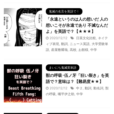
鬼滅の名言を英語で！
「永遠というのは人の想いだ 人の
想いこそが永遠であり 不滅なんだ
よ」を英語で？【★★★】
2020/12/12
日英文化比較
,
ネイテ
ィブ表現
,
動詞
,
ニュース英語
,
大学受験単
語
,
産屋敷耀哉
,
高校
,
お館様
,
中学
まいにち鬼滅英単語
獣の呼吸･伍ノ牙「狂い裂き」を英
語で？意味は？【難易度★★】
2020/12/12
中２
,
動詞
,
動名詞
,
獣
の呼吸
,
嘴平伊之助
,
中学