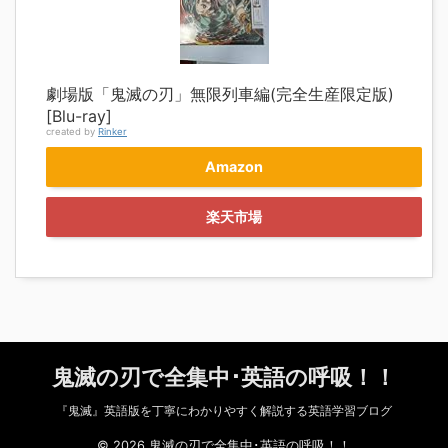
劇場版「鬼滅の刃」無限列車編(完全生産限定版)
[Blu-ray]
created by
Rinker
Amazon
楽天市場
鬼滅の刃で全集中･英語の呼吸！！
『鬼滅』英語版を丁寧にわかりやすく解説する英語学習ブログ
© 2026 鬼滅の刃で全集中･英語の呼吸！！