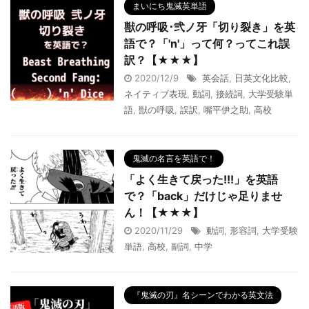
まいにち鬼滅英単語
獣の呼吸･弐ノ牙「切り裂き」を英
語で？「'n'」って何？ってこれ誤
訳？【★★★】
2020/12/9
英会話
,
日英文化比較
,
ネイティブ表現
,
動詞
,
接続詞
,
大学受験単
語
,
獣の呼吸
,
誤訳
,
嘴平伊之助
,
高校
鬼滅の名言を英語で！
「よく生きて戻った!!!」を英語
で？「back」だけじゃ足りませ
ん！【★★★】
2020/11/29
動詞
,
形容詞
,
大学受験
単語
,
高校
,
副詞
,
中学
『鬼滅の刃』名シーンでわかる英文法