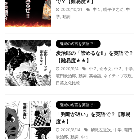
で？【難易度★】
2020/10/21
中１
,
嘴平伊之助
,
中
学
,
動詞
鬼滅の名言を英語で！
炭治郎の「諦めるな!!」を英語で？
【難易度★★】
2020/9/4
中２
,
命令文
,
中３
,
中学
,
竈門炭治郎
,
動詞
,
英会話
,
ネイティブ表現
,
日英文化比較
鬼滅の名言を英語で！
「判断が遅い」を英語で？【難易
度★】
2020/8/14
鱗滝左近次
,
中学
,
竈門
炭治郎
,
動詞
,
中１