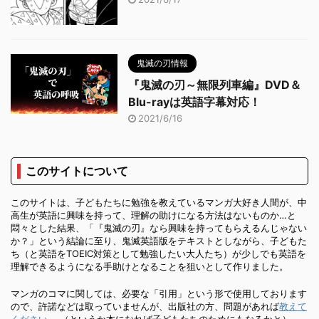
鬼滅の刃情報
『鬼滅の刃～無限列車編』DVD＆
Blu-rayは英語字幕対応！
2021/6/16
このサイトについて
このサイトは、子どもたちに勉強を教えているマンガ大好き人間が、中
高生が英語に興味を持って、理解の助けになる方法はないものか…と
悶々とした結果、「『鬼滅の刃』なら興味を持ってもらえるんじゃない
か？」という結論に至り、鬼滅英語版をテキストとしながら、子どもた
ち（と英語をTOEIC対策として勉強したい大人たち）が少しでも英語を
理解できるようになる手助けとなることを狙いとして作りました。
マンガのコマに関しては、必要な「引用」という形で使用しております
ので、許諾などは取っていませんが、出版社の方、問題があれば
教えて
ください
。 （というか本になれば子どもたちのためにもなるかと）