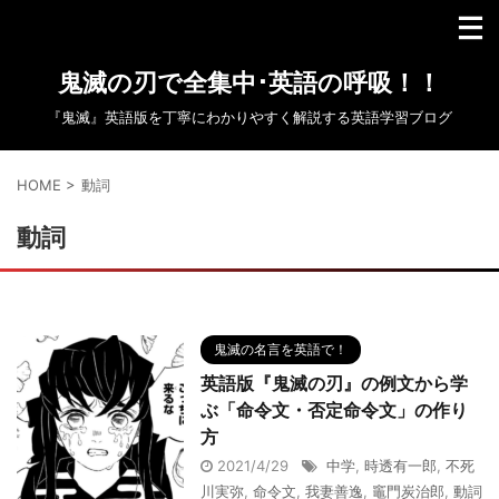
鬼滅の刃で全集中･英語の呼吸！！
『鬼滅』英語版を丁寧にわかりやすく解説する英語学習ブログ
HOME
>
動詞
動詞
鬼滅の名言を英語で！
英語版『鬼滅の刃』の例文から学
ぶ「命令文・否定命令文」の作り
方
2021/4/29
中学
,
時透有一郎
,
不死
川実弥
,
命令文
,
我妻善逸
,
竈門炭治郎
,
動詞