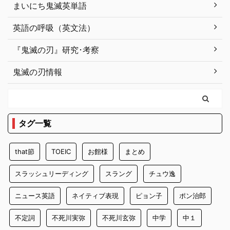
まいにち鬼滅英単語
英語の呼吸（英文法）
『鬼滅の刃』研究･考察
鬼滅の刃情報
タグ一覧
that節
TOEIC
お館様
まとめ
スラッシュリーディング
スラング
チュウ逸
ニュース英語
ネイティブ表現
ピョン子
ポン治郎
不定詞
不死川実弥
不死川玄弥
中学
中１