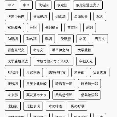
中２
中３
代名詞
仮定法
仮定法過去完了
伊黒小芭内
使役動詞
倒置法
全面広告
冠詞
冨岡義勇
分詞
分詞構文
前置詞
副詞
助動詞
動名詞
動詞
受動態
名詞
否定文
否定疑問文
命令文
嘴平伊之助
大学受験
大学受験単語
学校で教えてくれない
宇髄天元
形容詞
形式主語
悲鳴嶼行冥
愈史郎
我妻善逸
接続詞
日英文化比較
時透有一郎
時透無一郎
未来形
栗花落カナヲ
桑島慈悟郎
桑島治悟郎
比較級
比較表現
水の呼吸
炎の呼吸