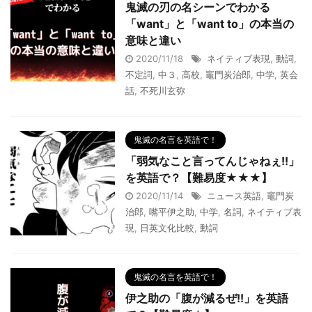
鬼滅の刃の名シーンでわかる
「want」と「want to」の本当の
意味と違い
2020/11/18
ネイティブ表現
,
動詞
,
不定詞
,
中３
,
高校
,
竈門炭治郎
,
中学
,
英会
話
,
不死川玄弥
鬼滅の名言を英語で！
「弱気なこと言ってんじゃねぇ!!」
を英語で？【難易度★★★】
2020/11/14
ニュース英語
,
竈門炭
治郎
,
嘴平伊之助
,
中学
,
名詞
,
ネイティブ表
現
,
日英文化比較
,
動詞
鬼滅の名言を英語で！
伊之助の「腹が減るぜ!!」を英語