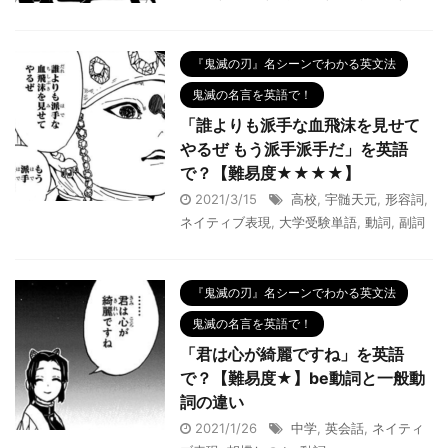
『鬼滅の刃』名シーンでわかる英文法
鬼滅の名言を英語で！
「誰よりも派手な血飛沫を見せて
やるぜ もう派手派手だ」を英語
で？【難易度★★★★】
2021/3/15
高校
,
宇髄天元
,
形容詞
,
ネイティブ表現
,
大学受験単語
,
動詞
,
副詞
『鬼滅の刃』名シーンでわかる英文法
鬼滅の名言を英語で！
「君は心が綺麗ですね」を英語
で？【難易度★】be動詞と一般動
詞の違い
2021/1/26
中学
,
英会話
,
ネイティ