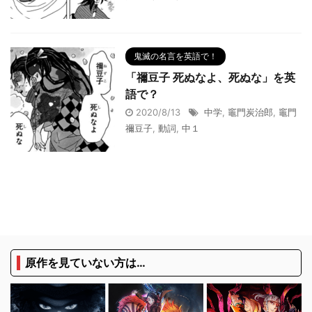
鬼滅の名言を英語で！
「禰豆子 死ぬなよ、死ぬな」を英
語で？
2020/8/13
中学
,
竈門炭治郎
,
竈門
禰豆子
,
動詞
,
中１
原作を見ていない方は…