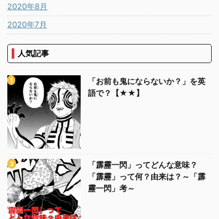
2020年8月
2020年7月
人気記事
「お前も鬼にならないか？」を英
語で？【★★】
「霹靂一閃」ってどんな意味？
「霹靂」って何？由来は？～「霹
靂一閃」考～