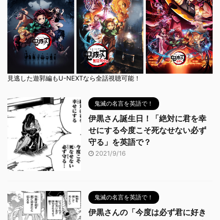
見逃した遊郭編もU-NEXTなら全話視聴可能！
鬼滅の名言を英語で！
伊黒さん誕生日！「絶対に君を幸
せにする今度こそ死なせない必ず
守る」を英語で？
2021/9/16
鬼滅の名言を英語で！
伊黒さんの「今度は必ず君に好き