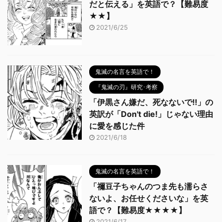
だと伝える」を英語で？【難易度
★★】
2021/6/25
鬼滅の名言を英語で！
『鬼滅の刃』研究･考察
「伊黒さん嫌だ、死なないで!!」の
英訳が「Don't die!」じゃない理由
に愛を感じた件
2021/6/18
鬼滅の名言を英語で！
「禰豆子ちゃんのつま先も濡らさ
ないよ、お任せくださいな」を英
語で？【難易度★★★★】
2021/6/17