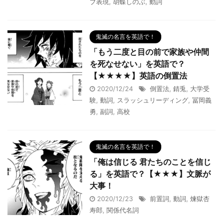
ブ表現
,
胡蝶しのぶ
,
動詞
鬼滅の名言を英語で！
「もう二度と目の前で家族や仲間
を死なせない」を英語で？
【★★★★】英語の倒置法
2020/12/24
倒置法
,
錆兎
,
大学受
験
,
動詞
,
スラッシュリーディング
,
冨岡義
勇
,
副詞
,
高校
鬼滅の名言を英語で！
「俺は信じる 君たちのことを信じ
る」を英語で？【★★★】文脈が
大事！
2020/12/23
前置詞
,
動詞
,
煉獄杏
寿郎
,
関係代名詞