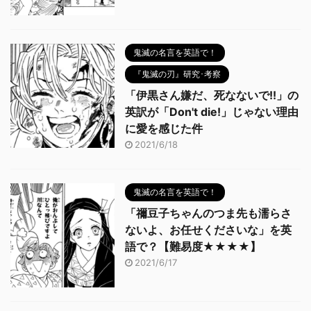
鬼滅の名言を英語で！
『鬼滅の刃』研究･考察
「伊黒さん嫌だ、死なないで!!」の
英訳が「Don't die!」じゃない理由
に愛を感じた件
2021/6/18
鬼滅の名言を英語で！
「禰豆子ちゃんのつま先も濡らさ
ないよ、お任せくださいな」を英
語で？【難易度★★★★】
2021/6/17