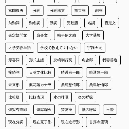
冨岡義勇
分詞
分詞構文
前置詞
副詞
助動詞
動名詞
動詞
受動態
名詞
否定文
否定疑問文
命令文
嘴平伊之助
大学受験
大学受験単語
学校で教えてくれない
宇髄天元
形容詞
形式主語
悲鳴嶼行冥
愈史郎
我妻善逸
接続詞
日英文化比較
時透有一郎
時透無一郎
未来形
栗花落カナヲ
桑島慈悟郎
桑島治悟郎
比較級
比較表現
水の呼吸
炎の呼吸
煉獄杏寿郎
煉獄瑠火
猗窩座
獣の呼吸
玉壺
現在分詞
現在完了形
現在進行形
甘露寺蜜璃