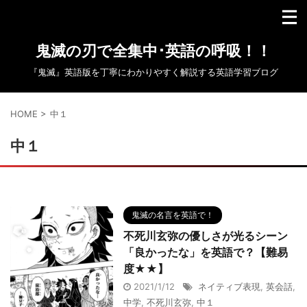
鬼滅の刃で全集中･英語の呼吸！！
『鬼滅』英語版を丁寧にわかりやすく解説する英語学習ブログ
HOME
>
中１
中１
鬼滅の名言を英語で！
不死川玄弥の優しさが光るシーン
「良かったな」を英語で？【難易
度★★】
2021/1/12
ネイティブ表現
,
英会話
,
中学
,
不死川玄弥
,
中１