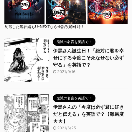
見逃した遊郭編もU-NEXTなら全話視聴可能！
鬼滅の名言を英語で！
伊黒さん誕生日！「絶対に君を幸
せにする今度こそ死なせない必ず
守る」を英語で？
2021/9/16
鬼滅の名言を英語で！
伊黒さんの「今度は必ず君に好き
だと伝える」を英語で？【難易度
★★】
2021/6/25