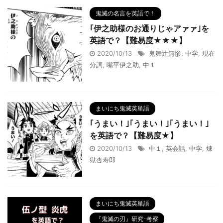
鬼滅の名言を英語で！
｢伊之助様のお通りじゃアァァ｣を
英語で？【難易度★★★】
2020/10/13
鬼舞辻無惨
,
中学
,
現在
分詞
,
嘴平伊之助
,
中１
まいにち鬼滅英単語
｢うまい！｣｢うまい！｣｢うまい！｣
を英語で？【難易度★】
2020/10/13
中１
,
英会話
,
中学
,
煉
獄杏寿郎
まいにち鬼滅英単語
『鬼滅の刃』研究･考察