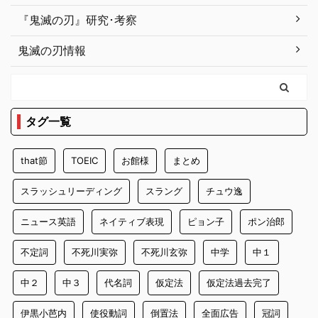
『鬼滅の刃』研究･考察
鬼滅の刃情報
タグ一覧
that節
TOEIC
お館様
まとめ
スラッシュリーディング
スラング
チュウ逸
ニュース英語
ネイティブ表現
ピョン子
ポン治郎
不定詞
不死川実弥
不死川玄弥
中学
中１
中２
中３
代名詞
仮定法
仮定法過去完了
伊黒小芭内
使役動詞
倒置法
全面広告
冠詞