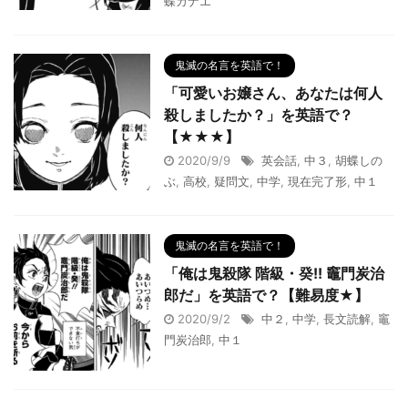
蝶カナエ
鬼滅の名言を英語で！
「可愛いお嬢さん、あなたは何人
殺しましたか？」を英語で？
【★★★】
2020/9/9
英会話
,
中３
,
胡蝶しの
ぶ
,
高校
,
疑問文
,
中学
,
現在完了形
,
中１
鬼滅の名言を英語で！
「俺は鬼殺隊 階級・癸!! 竈門炭治
郎だ」を英語で？【難易度★】
2020/9/2
中２
,
中学
,
長文読解
,
竈
門炭治郎
,
中１