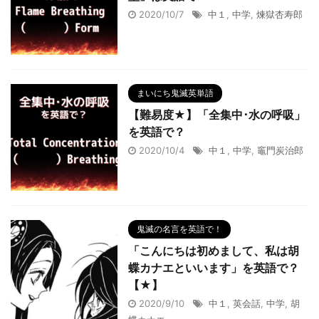
2020/10/7
中１
,
中学
,
煉獄杏寿郎
まいにち鬼滅英単語
【難易度★】「全集中･水の呼吸」
を英語で？
2020/10/4
中１
,
中学
,
竈門炭治郎
鬼滅の名言を英語で！
「こんにちは初めまして、私は胡
蝶カナエといいます」を英語で？
【★】
2020/9/10
中１
,
英会話
,
中学
,
胡