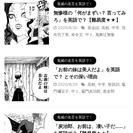
鬼滅の名言を英語で！
無惨様の「何がまずい？ 言ってみ
ろ」を英語で？【難易度★★】
2020/8/30
英会話
,
高校
,
中学
,
現
在完了形
,
命令文
,
中１
,
鬼舞辻無惨
鬼滅の名言を英語で！
「お前の妹は美人だよ」を英語
で？ とその深い理由
2020/8/29
高校
,
中学
,
形容詞
,
竈
門禰豆子
,
中１
,
竈門炭治郎
,
愈史郎
鬼滅の名言を英語で！
「炭治郎、お前は、凄い子だ……」