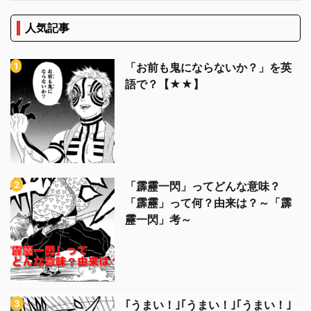
人気記事
「お前も鬼にならないか？」を英
語で？【★★】
「霹靂一閃」ってどんな意味？
「霹靂」って何？由来は？～「霹
靂一閃」考～
｢うまい！｣｢うまい！｣｢うまい！｣