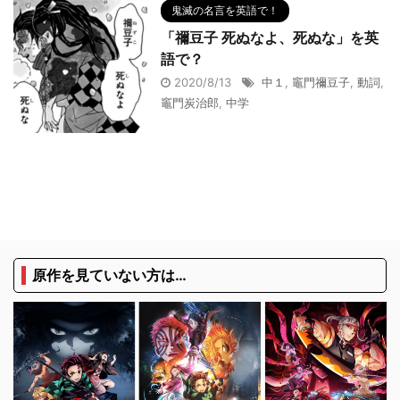
鬼滅の名言を英語で！
「禰豆子 死ぬなよ、死ぬな」を英
語で？
2020/8/13
中１
,
竈門禰豆子
,
動詞
,
竈門炭治郎
,
中学
原作を見ていない方は…