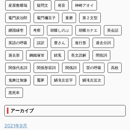
産屋敷耀哉
疑問文
発音
神崎アオイ
竈門炭治郎
竈門禰豆子
童磨
第２文型
継国縁壱
考察
胡蝶しのぶ
胡蝶カナエ
英会話
英語の呼吸
誤訳
豊さん
進行形
過去分詞
過去形
鋼鐵塚蛍
錆兎
長文読解
間投詞
関係代名詞
関係形容詞
関係詞
雷の呼吸
高校
鬼舞辻無惨
魘夢
鱗滝左近字
鱗滝左近次
黒死牟
アーカイブ
2021年9月