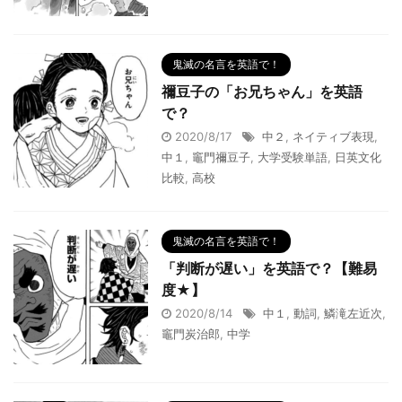
鬼滅の名言を英語で！
禰豆子の「お兄ちゃん」を英語
で？
2020/8/17
中２
,
ネイティブ表現
,
中１
,
竈門禰豆子
,
大学受験単語
,
日英文化
比較
,
高校
鬼滅の名言を英語で！
「判断が遅い」を英語で？【難易
度★】
2020/8/14
中１
,
動詞
,
鱗滝左近次
,
竈門炭治郎
,
中学