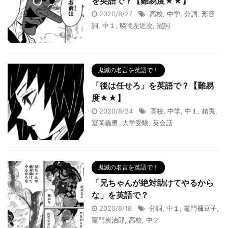
を英語で？【難易度★★】
2020/8/27
高校
,
中学
,
分詞
,
形容
詞
,
中１
,
鱗滝左近次
,
冠詞
鬼滅の名言を英語で！
「後は任せろ」を英語で？【難易
度★★】
2020/8/24
高校
,
中学
,
中１
,
錆兎
,
冨岡義勇
,
大学受験
,
英会話
鬼滅の名言を英語で！
「兄ちゃんが絶対助けてやるから
な」を英語で？
2020/8/18
分詞
,
中１
,
竈門禰豆子
,
竈門炭治郎
,
高校
,
中２