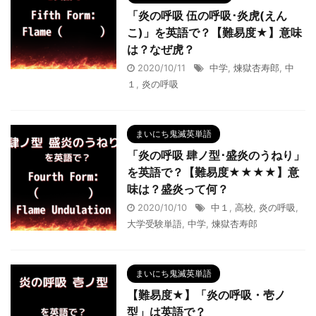
「炎の呼吸 伍の呼吸･炎虎(えん
こ)」を英語で？【難易度★】意味
は？なぜ虎？
2020/10/11
中学
,
煉獄杏寿郎
,
中
１
,
炎の呼吸
まいにち鬼滅英単語
「炎の呼吸 肆ノ型･盛炎のうねり」
を英語で？【難易度★★★★】意
味は？盛炎って何？
2020/10/10
中１
,
高校
,
炎の呼吸
,
大学受験単語
,
中学
,
煉獄杏寿郎
まいにち鬼滅英単語
【難易度★】「炎の呼吸・壱ノ
型」は英語で？