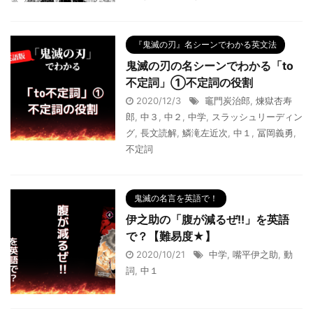
『鬼滅の刃』名シーンでわかる英文法
鬼滅の刃の名シーンでわかる「to
不定詞」①不定詞の役割
2020/12/3
竈門炭治郎
,
煉獄杏寿
郎
,
中３
,
中２
,
中学
,
スラッシュリーディン
グ
,
長文読解
,
鱗滝左近次
,
中１
,
冨岡義勇
,
不定詞
鬼滅の名言を英語で！
伊之助の「腹が減るぜ!!」を英語
で？【難易度★】
2020/10/21
中学
,
嘴平伊之助
,
動
詞
,
中１