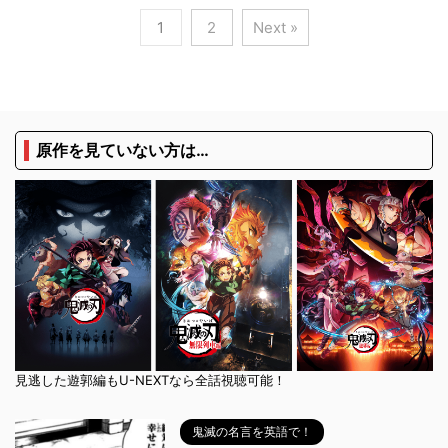
1
2
Next »
原作を見ていない方は…
見逃した遊郭編もU-NEXTなら全話視聴可能！
鬼滅の名言を英語で！