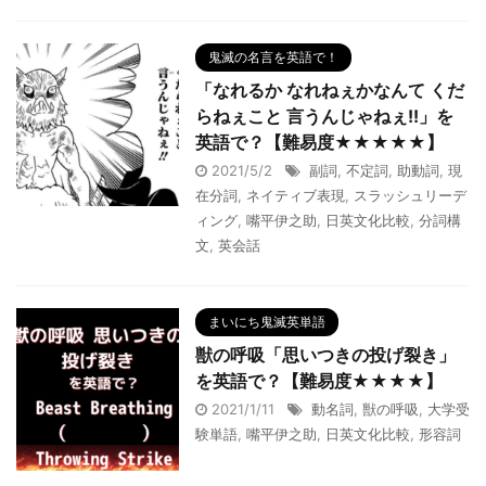
鬼滅の名言を英語で！
「なれるか なれねぇかなんて くだ
らねぇこと 言うんじゃねぇ!!」を
英語で？【難易度★★★★★】
2021/5/2
副詞
,
不定詞
,
助動詞
,
現
在分詞
,
ネイティブ表現
,
スラッシュリーデ
ィング
,
嘴平伊之助
,
日英文化比較
,
分詞構
文
,
英会話
まいにち鬼滅英単語
獣の呼吸「思いつきの投げ裂き」
を英語で？【難易度★★★★】
2021/1/11
動名詞
,
獣の呼吸
,
大学受
験単語
,
嘴平伊之助
,
日英文化比較
,
形容詞