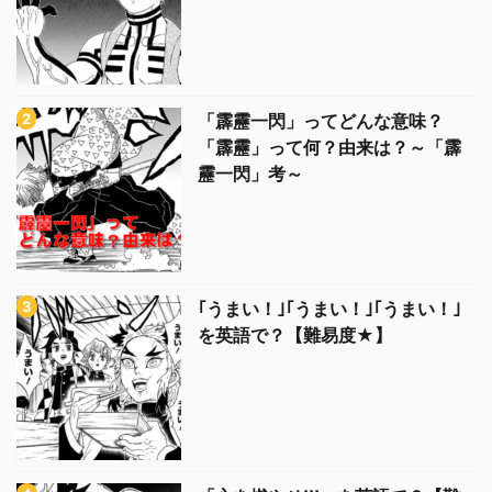
「霹靂一閃」ってどんな意味？
「霹靂」って何？由来は？～「霹
靂一閃」考～
｢うまい！｣｢うまい！｣｢うまい！｣
を英語で？【難易度★】