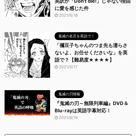
英訳が「Don't die!」じゃない理由
に愛を感じた件
2021/6/18
鬼滅の名言を英語で！
「禰豆子ちゃんのつま先も濡らさ
ないよ、お任せくださいな」を英
語で？【難易度★★★★】
2021/6/17
鬼滅の刃情報
『鬼滅の刃～無限列車編』DVD＆
Blu-rayは英語字幕対応！
2021/6/16