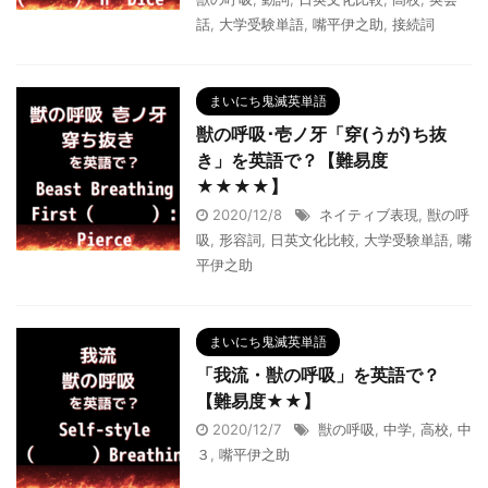
話
,
大学受験単語
,
嘴平伊之助
,
接続詞
まいにち鬼滅英単語
獣の呼吸･壱ノ牙「穿(うが)ち抜
き」を英語で？【難易度
★★★★】
2020/12/8
ネイティブ表現
,
獣の呼
吸
,
形容詞
,
日英文化比較
,
大学受験単語
,
嘴
平伊之助
まいにち鬼滅英単語
「我流・獣の呼吸」を英語で？
【難易度★★】
2020/12/7
獣の呼吸
,
中学
,
高校
,
中
３
,
嘴平伊之助