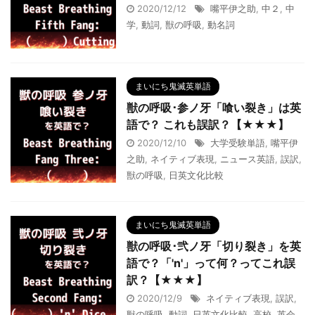
2020/12/12
嘴平伊之助
,
中２
,
中
学
,
動詞
,
獣の呼吸
,
動名詞
まいにち鬼滅英単語
獣の呼吸･参ノ牙「喰い裂き」は英
語で？ これも誤訳？【★★★】
2020/12/10
大学受験単語
,
嘴平伊
之助
,
ネイティブ表現
,
ニュース英語
,
誤訳
,
獣の呼吸
,
日英文化比較
まいにち鬼滅英単語
獣の呼吸･弐ノ牙「切り裂き」を英
語で？「'n'」って何？ってこれ誤
訳？【★★★】
2020/12/9
ネイティブ表現
,
誤訳
,
獣の呼吸
,
動詞
,
日英文化比較
,
高校
,
英会