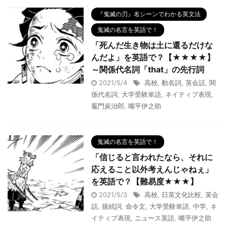
『鬼滅の刃』名シーンでわかる英文法
鬼滅の名言を英語で！
「死んだ生き物は土に還るだけな
んだよ」を英語で？【★★★★】
～関係代名詞「that」の先行詞
2021/5/4
高校
,
動名詞
,
英会話
,
関
係代名詞
,
大学受験単語
,
ネイティブ表現
,
竈門炭治郎
,
嘴平伊之助
鬼滅の名言を英語で！
「信じると言われたなら、それに
応えること以外考えんじゃねぇ」
を英語で？【難易度★★★】
2021/5/3
高校
,
日英文化比較
,
英会
話
,
接続詞
,
命令文
,
大学受験単語
,
中学
,
ネ
イティブ表現
,
ニュース英語
,
嘴平伊之助