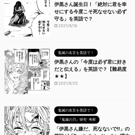
伊黒さん誕生日！「絶対に君を幸
せにする今度こそ死なせない必ず
守る」を英語で？
2021/9/16
鬼滅の名言を英語で！
伊黒さんの「今度は必ず君に好き
だと伝える」を英語で？【難易度
★★】
2021/6/25
鬼滅の名言を英語で！
『鬼滅の刃』研究･考察
「伊黒さん嫌だ、死なないで!!」の