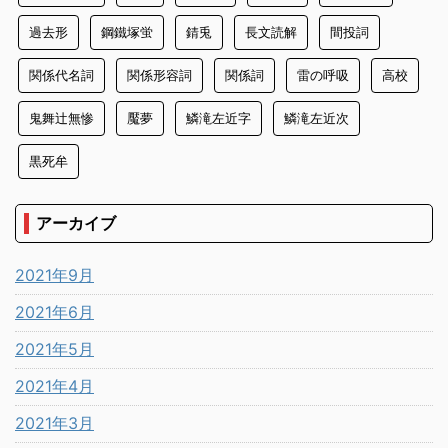
過去形
鋼鐵塚蛍
錆兎
長文読解
間投詞
関係代名詞
関係形容詞
関係詞
雷の呼吸
高校
鬼舞辻無惨
魘夢
鱗滝左近字
鱗滝左近次
黒死牟
アーカイブ
2021年9月
2021年6月
2021年5月
2021年4月
2021年3月