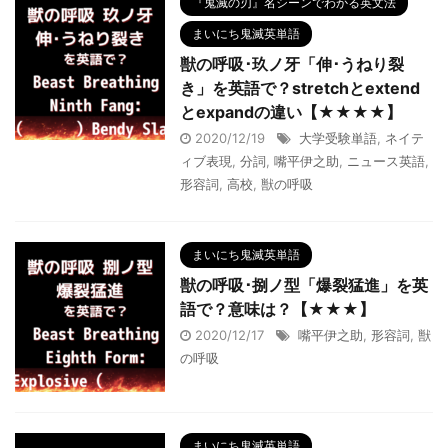
『鬼滅の刃』名シーンでわかる英文法
まいにち鬼滅英単語
獣の呼吸･玖ノ牙「伸･うねり裂
き」を英語で？stretchとextend
とexpandの違い【★★★★】
2020/12/19
大学受験単語
,
ネイテ
ィブ表現
,
分詞
,
嘴平伊之助
,
ニュース英語
,
形容詞
,
高校
,
獣の呼吸
まいにち鬼滅英単語
獣の呼吸･捌ノ型「爆裂猛進」を英
語で？意味は？【★★★】
2020/12/17
嘴平伊之助
,
形容詞
,
獣
の呼吸
まいにち鬼滅英単語