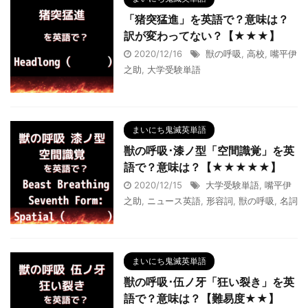
「猪突猛進」を英語で？意味は？
訳が変わってない？【★★★】
2020/12/16
獣の呼吸
,
高校
,
嘴平伊
之助
,
大学受験単語
まいにち鬼滅英単語
獣の呼吸･漆ノ型「空間識覚」を英
語で？意味は？【★★★★★】
2020/12/15
大学受験単語
,
嘴平伊
之助
,
ニュース英語
,
形容詞
,
獣の呼吸
,
名詞
まいにち鬼滅英単語
獣の呼吸･伍ノ牙「狂い裂き」を英
語で？意味は？【難易度★★】