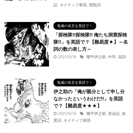
話
,
ネイティブ表現
,
間投詞
鬼滅の名言を英語で！
「探検隊!!探検隊!! 俺たち洞窟探検
隊!!」を英語で？【難易度★】～名
詞の数の表し方～
2021/5/19
嘴平伊之助
,
中学
,
冠詞
鬼滅の名言を英語で！
伊之助の「俺が親分として申し分
なかったというわけだ!!」を英語
で？【難易度★★★】
2021/5/14
嘴平伊之助
,
英会話
,
前
置詞
,
ネイティブ表現