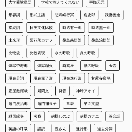
大学受験単語
学校で教えてくれない
宇髄天元
形容詞
形式主語
悲鳴嶼行冥
愈史郎
我妻善逸
接続詞
日英文化比較
時透有一郎
時透無一郎
未来形
栗花落カナヲ
桑島慈悟郎
桑島治悟郎
比較級
比較表現
水の呼吸
炎の呼吸
煉獄杏寿郎
煉獄瑠火
猗窩座
獣の呼吸
玉壺
現在分詞
現在完了形
現在進行形
甘露寺蜜璃
産屋敷耀哉
疑問文
発音
神崎アオイ
竈門炭治郎
竈門禰豆子
童磨
第２文型
継国縁壱
考察
胡蝶しのぶ
胡蝶カナエ
英会話
英語の呼吸
誤訳
豊さん
進行形
過去分詞