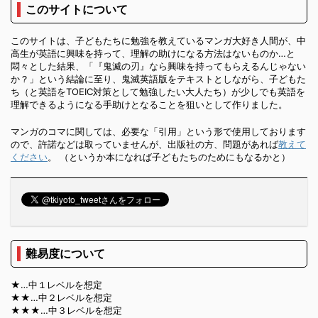
このサイトについて
このサイトは、子どもたちに勉強を教えているマンガ大好き人間が、中
高生が英語に興味を持って、理解の助けになる方法はないものか…と
悶々とした結果、「『鬼滅の刃』なら興味を持ってもらえるんじゃない
か？」という結論に至り、鬼滅英語版をテキストとしながら、子どもた
ち（と英語をTOEIC対策として勉強したい大人たち）が少しでも英語を
理解できるようになる手助けとなることを狙いとして作りました。
マンガのコマに関しては、必要な「引用」という形で使用しております
ので、許諾などは取っていませんが、出版社の方、問題があれば
教えて
ください
。 （というか本になれば子どもたちのためにもなるかと）
難易度について
★…中１レベルを想定
★★…中２レベルを想定
★★★…中３レベルを想定