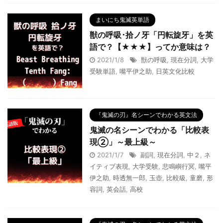
まいにち鬼滅英単語
獣の呼吸･拾ノ牙「円転旋牙」を英
語で？【★★★】ってか意味は？
2021/1/8
獣の呼吸
,
現在分詞
,
大学
受験単語
,
嘴平伊之助
,
日英文化比較
『鬼滅の刃』名シーンでわかる英文法
鬼滅の名シーンでわかる「比較表
現②」～最上級～
2021/1/7
副詞
,
現在分詞
,
中２
,
ネ
イティブ表現
,
大学受験
,
悲鳴嶼行冥
,
嘴平
伊之助
,
時透無一郎
,
玉壺
,
比較級
,
童磨
,
形
容詞
,
英会話
,
高校