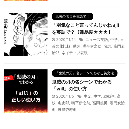
鬼滅の名言を英語で！
「弱気なこと言ってんじゃねぇ!!」
を英語で？【難易度★★★】
2020/11/14
ニュース英語
,
中学
,
日
英文化比較
,
動詞
,
嘴平伊之助
,
名詞
,
竈門炭
治郎
,
ネイティブ表現
『鬼滅の刃』名シーンでわかる英文法
鬼滅の刃の名シーンでわかる
「will」の使い方
2020/11/5
中２
,
中学
,
助動詞
,
高
校
,
愈史郎
,
嘴平伊之助
,
冨岡義勇
,
竈門炭治
郎
,
煉獄杏寿郎