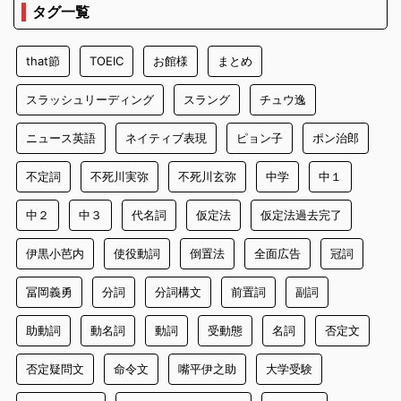
タグ一覧
that節
TOEIC
お館様
まとめ
スラッシュリーディング
スラング
チュウ逸
ニュース英語
ネイティブ表現
ピョン子
ポン治郎
不定詞
不死川実弥
不死川玄弥
中学
中１
中２
中３
代名詞
仮定法
仮定法過去完了
伊黒小芭内
使役動詞
倒置法
全面広告
冠詞
冨岡義勇
分詞
分詞構文
前置詞
副詞
助動詞
動名詞
動詞
受動態
名詞
否定文
否定疑問文
命令文
嘴平伊之助
大学受験