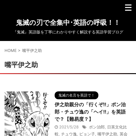
鬼滅の刃で全集中･英語の呼吸！！
『鬼滅』英語版を丁寧にわかりやすく解説する英語学習ブログ
HOME
>
嘴平伊之助
嘴平伊之助
鬼滅の名言を英語で！
伊之助親分の「行くぞ!!」ポン治
郎・チュウ逸の「ヘイ!!」を英語
で？【難易度？】
2021/5/28
ポン治郎
,
日英文化比
較
,
チュウ逸
,
ピョン子
,
嘴平伊之助
,
英会